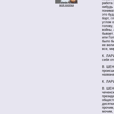
работа 
моя кнопка
нибудь 
понимат
это буд
борт, г
углом о
голову,
войны, 
бывает.
или Гол
было бы
ее вели
все, ми
К. ЛАРИ
себя от
В. ШЕН
происше
названа
К. ЛАР
В. ШЕНД
чеченск
президе
обществ
десятки
прочим,
мочим, 