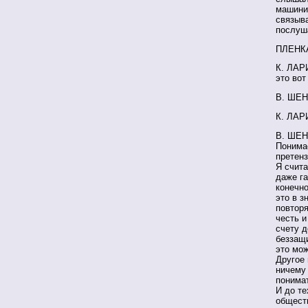
машинис
связыв
послуш
ПЛЕНК
К. ЛАРИ
это вот
В. ШЕН
К. ЛАРИ
В. ШЕН
Понимае
претенз
Я счита
даже га
конечно
это в з
повторя
честь и
счету д
беззащи
это мож
Другое 
ничему 
понимат
И до те
обществ