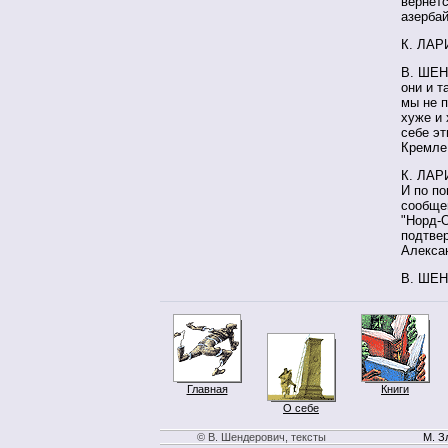
вернетс
азербай
К. ЛАРИ
В. ШЕН
они и т
мы не п
хуже и 
себе эт
Кремле.
К. ЛАРИ
И по по
сообщен
"Норд-О
подтве
Алексан
В. ШЕН
Главная
Книги
О себе
© В. Шендерович, тексты
М. З