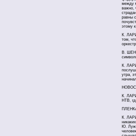
между м
важно, 
страдан
равны 
почувст
этому к
К. ЛАРИ
том, чт
оркест
В. ШЕНД
символи
К. ЛАРИ
послуша
утра, э
начина
НОВОС
К. ЛАР
НТВ, г
ПЛЕНК
К. ЛАР
никаких
Ю. Луж
человек
слышал 