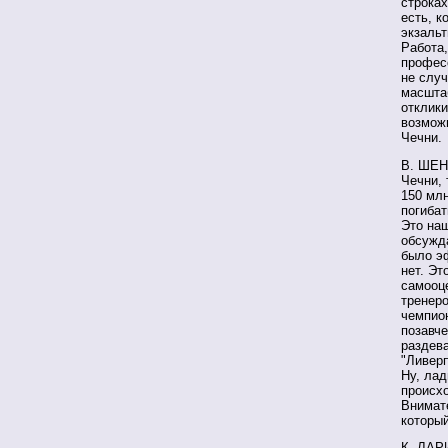
строках
есть, к
экзальт
Работа
професс
не случ
масшта
отклики
возможн
Чечни.
В. ШЕН
Чечни, 
150 мл
погибат
Это на
обсужда
было эф
нет. Эт
самооц
тренеро
чемпион
позавче
раздева
"Ливерп
Ну, лад
происх
Внимате
который
К. ЛАРИ