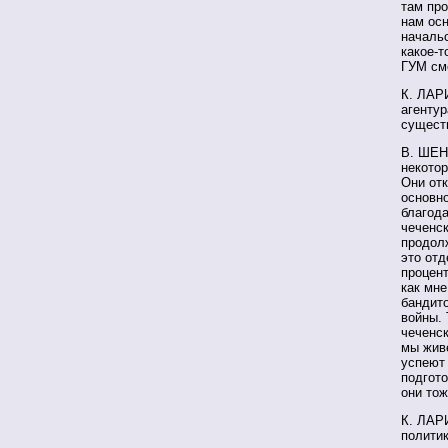
там про
нам осн
начальс
какое-т
ГУМ смо
К. ЛАРИ
агентур
сущест
В. ШЕН
некотор
Они от
основно
благода
чеченск
продолж
это отд
процен
как мне
бандито
войны. 
чеченск
мы жив
успеют 
подгото
они тож
К. ЛАР
политик