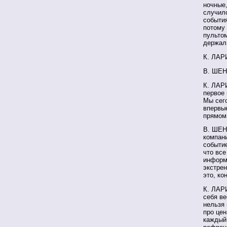
ночные,
случило
событи
потому 
пультом
держали
К. ЛАР
В. ШЕН
К. ЛАРИ
первое
Мы сего
впервы
прямом 
В. ШЕНД
компани
событие
что все
информа
экстре
это, ко
К. ЛАРИ
себя ве
нельзя 
про цен
каждый 