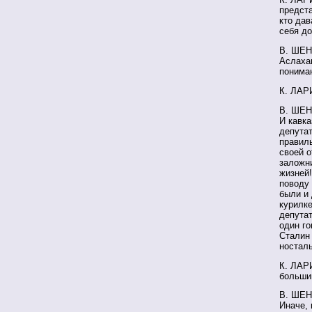
предста
кто дав
себя д
В. ШЕН
Аслаха
понима
К. ЛАР
В. ШЕН
И кавка
депутат
правиль
своей 
заложни
жизней!
поводу 
были и 
курилк
депутат
один го
Сталин 
носталь
К. ЛАРИ
большин
В. ШЕН
Иначе,