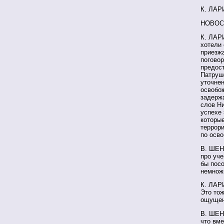
К. ЛАР
НОВОС
К. ЛАРИ
хотели 
приезжа
погово
предос
Патруш
уточнен
освобо
задержа
слов Ни
успехе 
которые
террор
по осво
В. ШЕН
про уче
бы пос
немнож
К. ЛАР
Это тож
ощущен
В. ШЕН
что вме