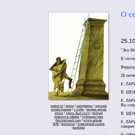
О с
25.1
"Эхо Мо
В гост
Ведущи
26 октя
К. ЛАРИ
В. ШЕН
К. ЛАР
Вы сле
новости
/
книги
/
шендевры
/
письма
иллюстрации
/
о себе
/
медиа-архив
итого
/
здесь был ссср
/
форум
В. ШЕН
помехи в эфире
/
публицистика
бесплатный сыр
/
итого-архив
К. ЛАРИ
ЖЖ
/
вопросы
/
плавленый сырок
говорит
выборы
В. ШЕН