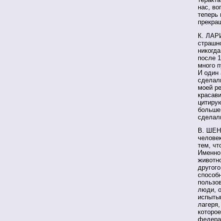
нас, во
теперь
прекращ
К. ЛАРИ
страшно
никогда
после 1
много п
И один 
сделали
моей р
красави
цитирую
больше 
сделали
В. ШЕН
человек
тем, чт
Именно
животно
другого
способн
пользов
люди, 
испыты
лагеря,
которое
федерал