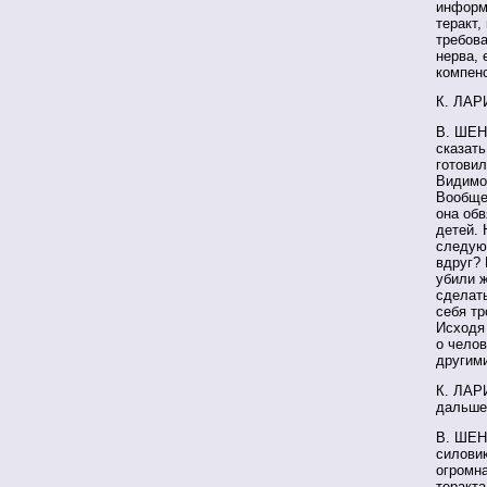
информа
теракт,
требова
нерва, 
компенс
К. ЛАРИ
В. ШЕН
сказать
готови
Видимо,
Вообще,
она обв
детей. 
следующ
вдруг? 
убили ж
сделать
себя тр
Исходя 
о челов
другим
К. ЛАРИ
дальше.
В. ШЕН
силовик
огромн
теракта