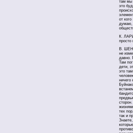
там мы 
это буд
происх
элемен
от кого
думаю, 
обществ
К. ЛАРИ
просто 
В. ШЕНД
не изме
давно. 
Там пог
дети, э
это там
человек
ничего 
Буйнакс
встанем
бандитс
предвы
сторон.
жизнями
тех пор
так и п
Знаете,
которые
против