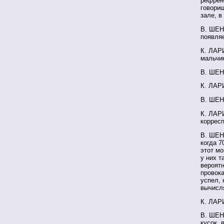
рефрено
говориш
зале, в
В. ШЕН
появляе
К. ЛАРИ
мальчи
В. ШЕН
К. ЛАРИ
В. ШЕН
К. ЛАР
корресп
В. ШЕН
когда 7
этот мо
у них т
вероятн
провока
успел, 
вычисля
К. ЛАРИ
В. ШЕНД
кусок, 