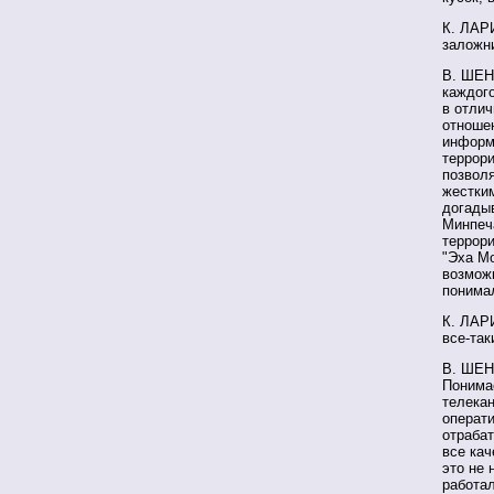
К. ЛАРИ
заложни
В. ШЕН
каждог
в отлич
отношен
информа
террори
позвол
жестким
догады
Минпеч
террори
"Эха Мо
возможн
понима
К. ЛАРИ
все-так
В. ШЕН
Понима
телека
операти
отрабат
все кач
это не 
работа