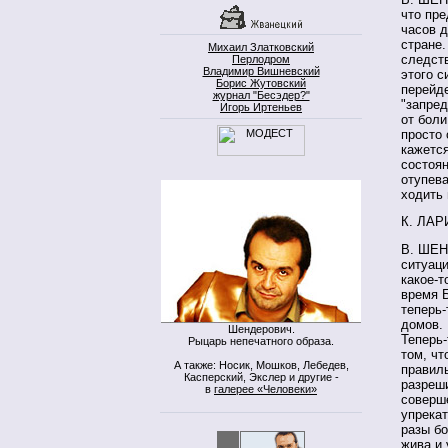
что пре
часов д
стране
Михаил Златковский
следст
Перлодром
Владимир Вишневский
этого с
Борис Жутовский
перейде
журнал "Бесэдер?"
"запред
Игорь Иртеньев
от боли
просто 
кажется
состоян
отупева
ходить 
К. ЛАР
В. ШЕН
ситуаци
какое-т
время Б
теперь-
домов. 
Шендерович.
Теперь-
Рыцарь непечатного образа.
том, чт
А также: Носик, Мошков, Лебедев,
правиль
Касперский, Экслер и другие -
разреши
в
галерее «Человеки»
соверше
упрекат
разы бо
жива и 