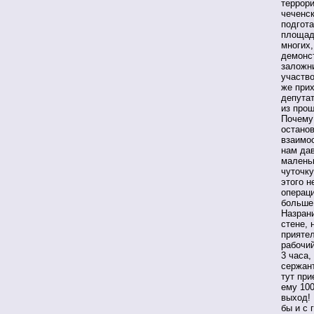
террори
чеченск
подгот
площадь
многих
демонс
заложни
участв
же при
депутат
из прош
Почему 
останов
взаимос
нам дав
маленьк
чуточку
этого н
операци
больше 
Назрани
стене, 
приятел
рабочий
3 часа,
сержант
тут при
ему 100
выход! 
бы и с 