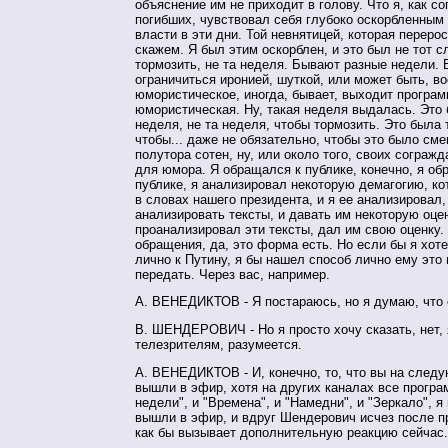
объяснение им не приходит в голову. Что я, как с
погибших, чувствовал себя глубоко оскорбленным
власти в эти дни. Той невнятицей, которая переро
скажем. Я был этим оскорблен, и это был не тот с
тормозить, не та неделя. Бывают разные недели. 
ограничиться иронией, шуткой, или может быть, в
юмористическое, иногда, бывает, выходит програ
юмористическая. Ну, такая неделя выдалась. Это 
неделя, не та неделя, чтобы тормозить. Это была 
чтобы... даже не обязательно, чтобы это было см
полутора сотен, ну, или около того, своих согражд
для юмора. Я обращался к публике, конечно, я об
публике, я анализировал некоторую демагогию, к
в словах нашего президента, и я ее анализировал,
анализировать тексты, и давать им некоторую оцен
проанализировал эти тексты, дал им свою оценку.
обращения, да, это форма есть. Но если бы я хот
лично к Путину, я бы нашел способ лично ему это
передать. Через вас, например.
А. ВЕНЕДИКТОВ - Я постараюсь, но я думаю, что 
В. ШЕНДЕРОВИЧ - Но я просто хочу сказать, нет,
телезрителям, разумеется.
А. ВЕНЕДИКТОВ - И, конечно, то, что вы на след
вышли в эфир, хотя на других каналах все програ
недели", и "Времена", и "Намедни", и "Зеркало", я
вышли в эфир, и вдруг Шендерович исчез после п
как бы вызывает дополнительную реакцию сейчас.