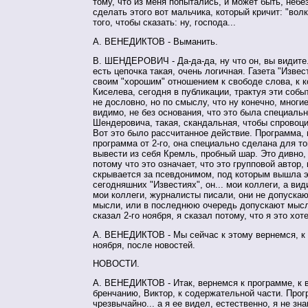
тому, что из меня попытались, и может быть, небе
сделать этого вот мальчика, который кричит: "волк
того, чтобы сказать: ну, господа...
А. ВЕНЕДИКТОВ - Выманить.
В. ШЕНДЕРОВИЧ - Да-да-да, ну что он, вы видите.
есть цепочка такая, очень логичная. Газета "Извес
своим "хорошим" отношением к свободе слова, к 
Киселева, сегодня в публикации, трактуя эти собы
не дословно, но по смыслу, что ну конечно, многи
видимо, не без основания, что это была специальн
Шендеровича, такая, скандальная, чтобы спровоц
Вот это было рассчитанное действие. Программа, 
программа от 2-го, она специально сделана для то
вывести из себя Кремль, пробный шар. Это дивно, 
потому что это означает, что это групповой автор,
скрывается за псевдонимом, под которым вышла э
сегодняшних "Известиях", он... мои коллеги, а вид
мои коллеги, журналисты писали, они не допускаю
мысли, или в последнюю очередь допускают мысль
сказал 2-го ноября, я сказал потому, что я это хот
А. ВЕНЕДИКТОВ - Мы сейчас к этому вернемся, к 
ноября, после новостей.
НОВОСТИ.
А. ВЕНЕДИКТОВ - Итак, вернемся к программе, к
бренчанию, Виктор, к содержательной части. Про
чрезвычайно... а я ее видел, естественно, я не зн