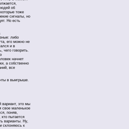
олжается,
людей об
 которые тоже
некие сигналы, но
ят. Но есть
а
зные: либо
ута, его можно не
гался и в
, чего говорить.
о
еловек начнет
ки, а собственно
аний, все
нты в выигрыше.
 вариант, это мы
м свое маленькое
ся, поняв,
, кто пытается
ть варианты. Ну,
ки склоняюсь к