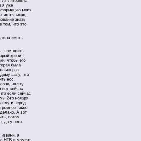
 Из Интернета,
и я уже
 информацию моих
х источников,
нование знать
в том, что это
олжна иметь
 - поставить
орый кричит:
ки, чтобы его
оторая была
только раз
дому шагу, что
ить нос,
лова, на эту
 вот сейчас
 что если сейчас
мы 2-го ноября,
заслуги перед
огромное такое
сделано. А вот
ить, потом
е, да у него
 извини, я
 с НТВ в момент