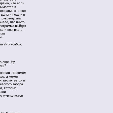
ервью, что если
нимается к
снование это все
и даны и пошли в
т руководства
анале, что никто
программа выйдет
али возникать...
ачал
о.
 2-го ноября,
о еще. Ну
елю?
зошло, на самом
аво, а может
ия заключается в
евского забора
а, которые,
были
до журналистов