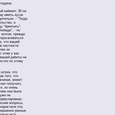
сподина
й кабинет, 30 на
му иметь кусок
ительно. - "Тогда
ельство, и
у "бренчать",
лебеди", - по
 коллег, прежде
а просачиваться
ю, что вашей
в частности
ляю их
с этим у вас
 вашей работы на
естно по этому
 штука, что
е того, что
начиная, может
ачал получать
я, из очень
ичем она была
 уже не
формулировках:
вские вопросы,
нарастали эти,
вершенно разные
ольку есть