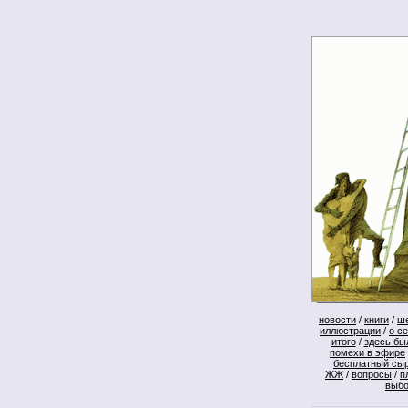
новости
/
книги
/
ш
иллюстрации
/
о с
итого
/
здесь бы
помехи в эфире
бесплатный сы
ЖЖ
/
вопросы
/
п
выб