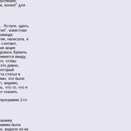
зуспешно,
и, волки!" для
.. Кстати, здесь
тия", известная
команде
тия, написала, я
е считают,
ая акция
ировать Кремль.
имеется ввиду,
го, чтобы
это дивно,
 который
та статья в
имо, это были
т, видимо,
, что то, что я
ел сказать.
программе 2-го
 вашему
грамма была
аю, видели ли ее