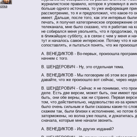
журналистское правило, которое я упомянул в инт
нопка
больше одного источника, то уже информация при
рассмотрению, то я и предположил, что какое-то о
имеет. Дальше, после того, как эти интервью был
печать, я получил категорическое опровержение о
телеканала, мне было сказано, что я работаю на к
не собирался меня увольнять, что я продолжаю, 
в ближайшую субботу, а в связи с чем у меня и нач
тут и началось самое интересное. Потому что я н
сопоставлять, и пытаться понять, что же произошл
А. ВЕНЕДИКТОВ - Во-первых, произошла программа
начнем с того.
В. ШЕНДЕРОВИЧ - Ну, это отдельная тема.
А. ВЕНЕДИКТОВ - Мы поговорим об этом все равн
давайте, что же произошло вот сейчас, через нед
В. ШЕНДЕРОВИЧ - Сейчас я не понимаю, что прои
деле. Есть две версии, может быть, они имеют пр
быть, они обе верны, как ни странно. Первая верс
том, что действительно, недовольство из-за кремл
было очень сильным и были сказаны какие-то слов
скажем так, были близки к исполнению, но потом 
заторможены, но волна уже пошла, и докатилась 
сначала, которые мне начали звонить.
А. ВЕНЕДИКТОВ - Из других изданий?