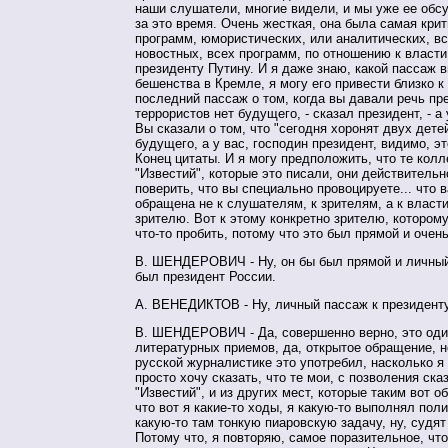
наши слушатели, многие видели, и мы уже ее обс
за это время. Очень жесткая, она была самая кри
программ, юмористических, или аналитических, в
новостных, всех программ, по отношению к власти
президенту Путину. И я даже знаю, какой пассаж 
бешенства в Кремле, я могу его привести близко к
последний пассаж о том, когда вы давали речь пре
террористов нет будущего, - сказал президент, - а 
Вы сказали о том, что "сегодня хоронят двух детей
будущего, а у вас, господин президент, видимо, э
Конец цитаты. И я могу предположить, что те колл
"Известий", которые это писали, они действительн
поверить, что вы специально провоцируете... что
обращена не к слушателям, к зрителям, а к власти
зрителю. Вот к этому конкретно зрителю, котором
что-то пробить, потому что это был прямой и очен
В. ШЕНДЕРОВИЧ - Ну, он бы был прямой и личный,
был президент России.
А. ВЕНЕДИКТОВ - Ну, личный пассаж к президенту
В. ШЕНДЕРОВИЧ - Да, совершенно верно, это оди
литературных приемов, да, открытое обращение, н
русской журналистике это употребил, насколько я
просто хочу сказать, что те мои, с позволения ска
"Известий", и из других мест, которые таким вот о
что вот я какие-то ходы, я какую-то выполнял пол
какую-то там тонкую пиаровскую задачу, ну, судят
Потому что, я повторяю, самое поразительное, чт