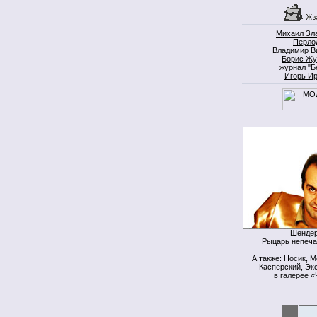
Михаил Зл
Перло
Владимир В
Борис Жу
журнал "Б
Игорь И
Шендер
Рыцарь непеча
А также: Носик, 
Касперский, Экс
в
галерее «