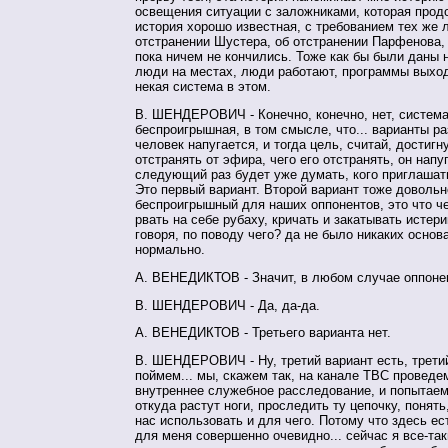
освещения ситуации с заложниками, которая прод
история хорошо известная, с требованием тех же 
отстранении Шустера, об отстранении Парфенова,
пока ничем не кончились. Тоже как бы были даны 
люди на местах, люди работают, программы выход
некая система в этом.
В. ШЕНДЕРОВИЧ - Конечно, конечно, нет, систем
беспроигрышная, в том смысле, что... варианты ра
человек напугается, и тогда цель, считай, достигн
отстранять от эфира, чего его отстранять, он напу
следующий раз будет уже думать, кого приглашать
Это первый вариант. Второй вариант тоже довольн
беспроигрышный для наших оппонентов, это что ч
рвать на себе рубаху, кричать и закатывать истери
говоря, по поводу чего? да не было никаких основ
нормально.
А. ВЕНЕДИКТОВ - Значит, в любом случае оппоне
В. ШЕНДЕРОВИЧ - Да, да-да.
А. ВЕНЕДИКТОВ - Третьего варианта нет.
В. ШЕНДЕРОВИЧ - Ну, третий вариант есть, третий
поймем... мы, скажем так, на канале ТВС проведе
внутреннее служебное расследование, и попытаем
откуда растут ноги, проследить ту цепочку, понять
нас использовать и для чего. Потому что здесь ес
для меня совершенно очевидно... сейчас я все-та