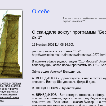
О себе
А если хочется поубивать отцов-ко
эдипов комплекс?
О скандале вокруг программы "Б
сыр"
12 Ноября 2002 [14:08-14:30],
расшифровка взята с сайта "Эха"
http://www.echo.msk.ru/interview/interview/10272.htm
В прямом эфире радиостанции "Эхо Москвы" Викт
телеведущий, автор новой программы на ТВС "Бес
Эфир ведет Алексей Венедиктов.
А. ВЕНЕДИКТОВ - Здравствуйте. У нас в гостях ж
писатель Виктор Шендерович. Добрый день.
ендевры
/
письма
ебе
/
медиа-архив
В. ШЕНДЕРОВИЧ - Здравствуйте.
л ссср
/
форум
/
публицистика
р
/
итого-архив
А. ВЕНЕДИКТОВ - Вот сегодня, готовясь к эфиру, 
лавленый сырок
поискал и вспомнил, где я слышал подобную исто
оры
прочитать ее. "Ваш намек, - сказал Виктор, - но это
напомнил мне один разговор, мой разговор с Его