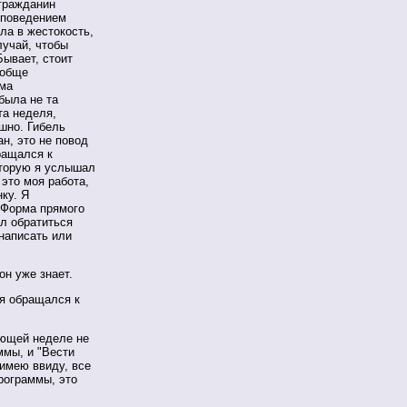
огражданин
 поведением
сла в жестокость,
лучай, чтобы
Бывает, стоит
ообще
мма
была не та
та неделя,
ешно. Гибель
ан, это не повод
ращался к
оторую я услышал
 это моя работа,
ку. Я
 Форма прямого
ел обратиться
 написать или
он уже знает.
 я обращался к
ующей неделе не
ммы, и "Вести
 имею ввиду, все
рограммы, это