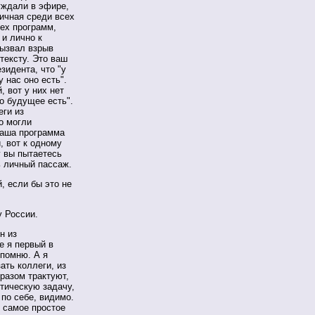
уждали в эфире,
тичная среди всех
сех программ,
 и лично к
вызвал взрыв
 тексту. Это ваш
зидента, что "у
у нас оно есть".
, вот у них нет
то будущее есть".
еги из
о могли
 ваша программа
, вот к одному
у вы пытаетесь
ь личный пассаж.
 если бы это не
 России.
н из
е я первый в
 помню. А я
зать коллеги, из
бразом трактуют,
итическую задачу,
 по себе, видимо.
о самое простое