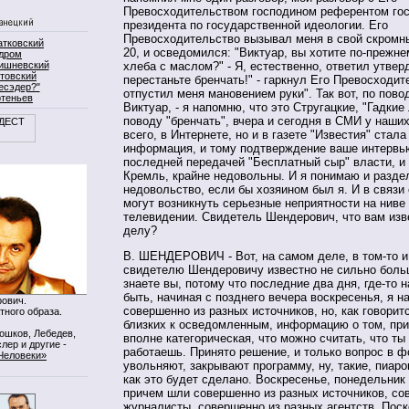
Превосходительством господином референтом го
президента по государственной идеологии. Его
Превосходительство вызывал меня в свой скромны
атковский
20, и осведомился: "Виктуар, вы хотите по-прежне
дром
ишневский
хлеба с маслом?" - Я, естественно, ответил утверд
товский
перестаньте бренчать!" - гаркнул Его Превосходит
есэдер?"
отпустил меня мановением руки". Так вот, по повод
ртеньев
Виктуар, - я напомню, что это Стругацкие, "Гадкие 
поводу "бренчать", вчера и сегодня в СМИ у наших
всего, в Интернете, но и в газете "Известия" стал
информация, и тому подтверждение ваше интервь
последней передачей "Бесплатный сыр" власти, и 
Кремль, крайне недовольны. И я понимаю и разде
недовольство, если бы хозяином был я. И в связи 
могут возникнуть серьезные неприятности на ниве
телевидении. Свидетель Шендерович, что вам изв
делу?
В. ШЕНДЕРОВИЧ - Вот, на самом деле, в том-то и
свидетелю Шендеровичу известно не сильно больш
знаете вы, потому что последние два дня, где-то 
быть, начиная с позднего вечера воскресенья, я н
ович.
совершенно из разных источников, но, как говоритс
тного образа.
близких к осведомленным, информацию о том, пр
Мошков, Лебедев,
вполне категорическая, что можно считать, что ты
лер и другие -
работаешь. Принято решение, и только вопрос в 
Человеки»
увольняют, закрывают программу, ну, такие, пиаро
как это будет сделано. Воскресенье, понедельник 
причем шли совершенно из разных источников, со
журналисты, совершенно из разных агентств. Поск