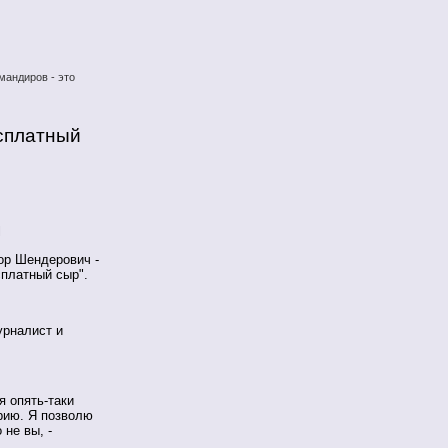
мандиров - это
есплатный
l
ор Шендерович -
платный сыр".
урналист и
я опять-таки
рию. Я позволю
 не вы, -