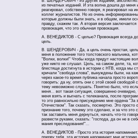
В. ШЕНДЕРОВИЧ - Из других изданий, абсолютно.
из печатных изданий. И эта волна дошла до меня 
реагировал, собственно говоря, я реагировал на
коллег журналистов. Но из очень информированны
которые должны были знать, и в общем, имели ос
правду, скажем так. А вторая версия заключается 
провокация, что это обычная провокация.
А. ВЕНЕДИКТОВ - C целью? Провокация всегда д
цель.
В. ШЕНДЕРОВИЧ - Да, а цель очень простая, цель
меня в положение того толстовского мальчика, кот
"Волки, волки!" Чтобы когда придут настоящие вол
уже никто не слушал. Цель, на самом деле, та, к
блестяще достигнута в истории с НТВ, когда мы с
кричали "свобода слова", вынуждены были, на каж
через какое-то время публика начала просто ворот
говорить: да ну, опять они с этой своей свободой с
тему невозможно слушать. Понятно было, что если
меня... вот такая ситуация, совершенно очевидно,
меня взять и выгнать с телеканала, после програм
то это равносильно присуждению мне ордена "За 
Отечеством". Так сказать, посмертно. Это просто 
признание того, почему это сделано, и за что это 
так заставить меня дернуться, начать что-то говор
развести руками, сказать: "господа, да он не в себ
мания преследования!"...
А. ВЕНЕДИКТОВ - Просто эта история напоминает,
прерву тебя, эта история напоминает мне историю