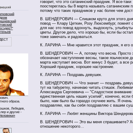
говорит, что это сатанинский праздник. Я
все-таки
поостереглась бы 8 марта называть сатанинским 
потому что таких праздников у нас более чем дост
атковский
дром
В. ШЕНДЕРОВИЧ — Слишком круто для этого дня
ишневский
повод — Клару Цеткин, Розу Люксембург, помнят 
товский
для нас это повод вдохнуть, выдохнуть, улыбнуть
есэдер?"
ртеньев
цветы. Другое дело, что хорошо бы, если бы оста
тоже замечать и радоваться.
К. ЛАРИНА — Мне нравится этот праздник, я его 
В. ШЕНДЕРОВИЧ — А, потому что весна. Просто э
обозначает наступление весны, такое языческое д
марта наступает весна. Вот минус 3 будет, а все р
Хороший праздник, хорошее настроение.
К. ЛАРИНА — Поздравь девушек.
В. ШЕНДЕРОВИЧ — Что значит — поздравь девуше
тут на табуретку, начинаю читать стишок. Любимая
Александра Сергеевича — "Сладостное внимание
единственная цель наших усилий", конечно, если б
ович.
было, нам было бы гораздо скучнее жить. Я очень
тного образа.
поздравляю, как бы себя поздравляю с вашим су
Мошков, Лебедев,
лер и другие -
К. ЛАРИНА — Любят женщины Виктора Шендеров
Человеки»
В. ШЕНДЕРОВИЧ — Это вы меня спрашиваете? Х
отношение некоторого…