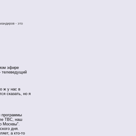
мандиров - это
ямом эфире
— телеведущий
 ж у нас в
ся сказать, но я
 программы
ле ТВС, наш
о Москвы".
ского дня.
ляет, а
кто-то