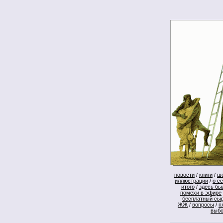
новости
/
книги
/
ш
иллюстрации
/
о с
итого
/
здесь бы
помехи в эфире
бесплатный сы
ЖЖ
/
вопросы
/
п
выб