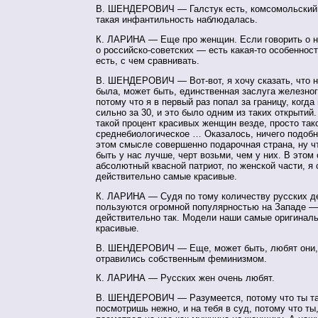
В. ШЕНДЕРОВИЧ — Галстук есть, комсомольский з
такая инфантильность наблюдалась.
К. ЛАРИНА — Еще про женщин. Если говорить о 
о российско-советских — есть
какая-то
особенност
есть, с чем сравнивать.
В. ШЕНДЕРОВИЧ — Вот-вот, я хочу сказать, что н
была, может быть, единственная заслуга железног
потому что я в первый раз попал за границу, когд
сильно за 30, и это было одним из таких открытий
такой процент красивых женщин везде, просто так
среднебиологическое … Оказалось, ничего подобн
этом смысле совершенно подарочная страна, ну
ч
быть у нас лучше, черт возьми, чем у них. В этом
абсолютный квасной патриот, по женской части, я 
действительно самые красивые.
К. ЛАРИНА — Судя по тому количеству русских д
пользуются огромной популярностью на Западе —
действительно так. Модели наши самые оригинал
красивые.
В. ШЕНДЕРОВИЧ — Еще, может быть, любят они, 
отравились собственным феминизмом.
К. ЛАРИНА — Русских жен очень любят.
В. ШЕНДЕРОВИЧ — Разумеется, потому что ты та
посмотришь нежно, и на тебя в суд, потому что ты