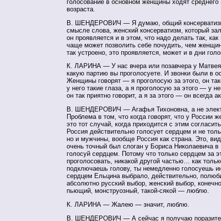
голосование в основном женщины ходят среднего 
возраста.
В. ШЕНДЕРОВИЧ — Я думаю, общий консерватиз
смысле слова, женский консерватизм, который за
он проявляется и в этом, что надо делать так, ка
чаще может позволить себе почудить, чем женщин
так устроено, это проявляется, может и в дни гол
К. ЛАРИНА — У нас вчера или позавчера у Матвея
какую партию вы проголосуете. И звонки были в о
Женщины говорят — я проголосую за этого, он та
у него такие глаза, а я проголосую за этого — у не
он так приятно говорит, а я за этого — он всегда ак
В. ШЕНДЕРОВИЧ — Агафья Тихоновна, а не элект
Проблема в том, что когда говорят, что у России 
это тот случай, когда приходится с этим согласить
Россия действительно голосует сердцем и не тол
но и мужчины, вообще Россия как страна. Это, вид
очень точный был слоган у Бориса Николаевича в
голосуй сердцем. Потому что только сердцем за э
проголосовать, никакой другой частью… как тольк
подключаешь голову, ты немедленно голосуешь ин
сердцем Ельцина выбрало, действительно, полюб
абсолютно русский выбор, женский выбор, конечно.
пьющий, монструозный, такой-сякой — люблю.
К. ЛАРИНА — Жалею — значит, люблю.
В. ШЕНДЕРОВИЧ — А сейчас я получаю поразите