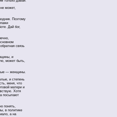
им только давай.
не может,
здник. Поэтому
ипажи
те. Дай бог,
ечно,
основном
обратная связь
нщины, и
ую, может быть,
вные — женщины.
лые, и степень
сть, меня, что
ртовой матери и
увствую. Хотя
да посылают
о понять,
ы, в политике
мало, а на