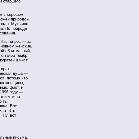
и старшего
м в хорошем
ложен природой,
к надо. Мужчина
а. По природе
осования.
 был опрос — за
сновном женские.
кой обаятельный,
го такой тембр,
куратен и чист.
орат.
женская душа —
ся, потому что
ько женщины,
имо, факт, и
 1996 году —
то и можно
о ты
аче. Вот
ило. Это
 Ну, вот
льные письма.