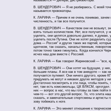
называются — дилеры, дистрибьюторы.
В. ШЕНДЕРОВИЧ — Я не разбираюсь. С моей точк
называется провокаторы.
К. ЛАРИНА — Причем я не очень понимаю, зачем 
численность, и так все получится.
В. ШЕНДЕРОВИЧ — Качеством они не возьмут, зна
взять только количеством. Нет, все получится, у 
уцелеть, они целятся довольно далеко, я думаю, 
уцелеть после Путина. Они не хотят разделить су
дома — Россия" и других таких же партий, которы
щелчком, так сказать, начальственным, поворотом
потом точно также гикнулись. Когда кончился Чер
исчез наш дом вместе с Россией.
К. ЛАРИНА — Как говорил Жириновский — "все, к
В. ШЕНДЕРОВИЧ — Они хотят на будущее, у них,
большие планы. А все как в том анекдоте — как ни
получается пулемет. Они ничего другого, кроме К
придумать не могут и никаких других методов у ни
Достаточно посмотреть в эти лица, чтобы понять, 
нет, там есть комсомольцы, ЦК ВЛКСМ, орготдел.
них — вопрос в нас, что мы готовы за паек пойти 
чем-то — вот это другой вопрос. То, что элита на
сказать, и замечательные спортсмены и артисты г
зову побежать к ноге.
К. ЛАРИНА — Это меняет отношение к творческом