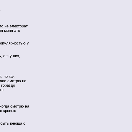
.
 не электорат.
ля меня это
популярностью у
а я у них,
, но как
йчас смотрю на
 гораздо
те.
когда смотрю на
це кровью
 быть юноша с