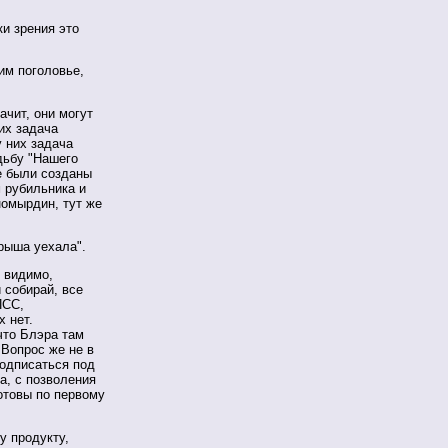
и зрения это
им поголовье,
чит, они могут
них задача
у них задача
дьбу "Нашего
е были созданы
 рубильника и
номырдин, тут же
рыша уехала".
 видимо,
 собирай, все
ПСС,
х нет.
что Блэра там
 Вопрос же не в
подписаться под
ша, с позволения
отовы по первому
у продукту,