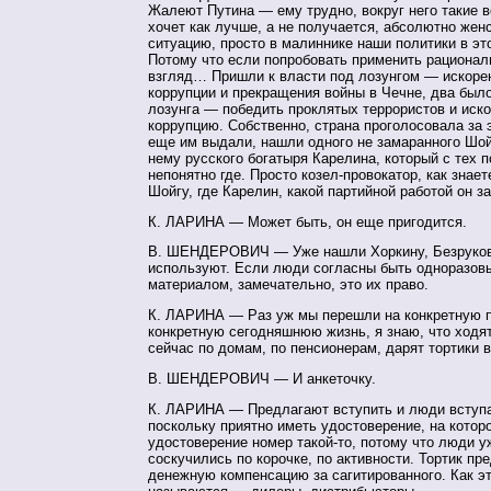
Жалеют Путина — ему трудно, вокруг него такие в
хочет как лучше, а не получается, абсолютно жен
ситуацию, просто в малиннике наши политики в эт
Потому что если попробовать применить рационал
взгляд… Пришли к власти под лозунгом — искоре
коррупции и прекращения войны в Чечне, два был
лозунга — победить проклятых террористов и иск
коррупцию. Собственно, страна проголосовала за 
еще им выдали, нашли одного не замаранного Шой
нему русского богатыря Карелина, который с тех 
непонятно где. Просто козел-провокатор, как знае
Шойгу, где Карелин, какой партийной работой он 
К. ЛАРИНА — Может быть, он еще пригодится.
В. ШЕНДЕРОВИЧ — Уже нашли Хоркину, Безрукова
используют. Если люди согласны быть одноразов
материалом, замечательно, это их право.
К. ЛАРИНА — Раз уж мы перешли на конкретную п
конкретную сегодняшнюю жизнь, я знаю, что ходя
сейчас по домам, по пенсионерам, дарят тортики 
В. ШЕНДЕРОВИЧ — И анкеточку.
К. ЛАРИНА — Предлагают вступить и люди вступа
поскольку приятно иметь удостоверение, на кото
удостоверение номер такой-то, потому что люди у
соскучились по корочке, по активности. Тортик пр
денежную компенсацию за сагитированного. Как э