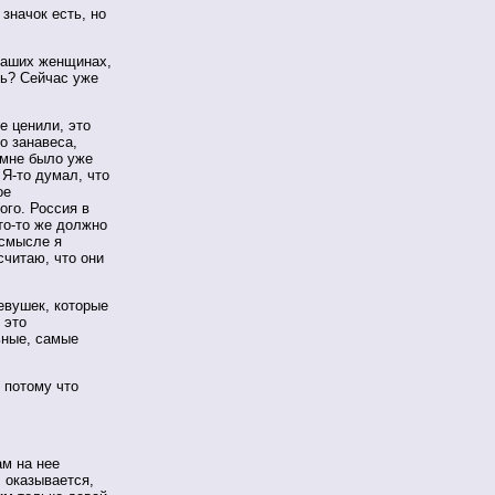
начок есть, но
наших женщинах,
ь? Сейчас уже
е ценили, это
о занавеса,
а мне было уже
.
Я-то
думал, что
ое
ого. Россия в
то-то
же должно
 смысле я
считаю, что они
евушек, которые
 это
ьные, самые
потому что
м на нее
, оказывается,