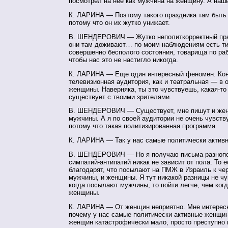
посмотрел на нее как мужчина на женщину. А наш
К. ЛАРИНА — Поэтому такого праздника там быть 
потому что он их жутко унижает.
В. ШЕНДЕРОВИЧ — Жутко неполиткорректный пра
они там доживают… по моим наблюдениям есть т
совершенно бесполого состояния, товарища по рабо
чтобы нас это не настигло никогда.
К. ЛАРИНА — Еще один интересный феномен. Кон
телевизионная аудитория, как и театральная — в 
женщины. Наверняка, ты это чувствуешь,
какая-то
существует с твоими зрителями.
В. ШЕНДЕРОВИЧ — Существует, мне пишут и же
мужчины. А я по своей аудитории не очень чувств
потому что такая политизированная программа.
К. ЛАРИНА — Так у нас самые политически акти
В. ШЕНДЕРОВИЧ — Но я получаю письма разнопо
симпатий-антипатий
никак не зависит от пола. То е
благодарят, что посылают на ПМЖ в Израиль к че
мужчины, и женщины. Я тут никакой разницы не ч
когда посылают мужчины, то пойти легче, чем ког
женщины.
К. ЛАРИНА — От женщин неприятно. Мне интересн
почему у нас самые политически активные женщин
женщин катастрофически мало, просто преступно 