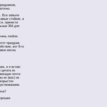
праздником,
аточно.
. Все забыли
самые стойкие, а
ся, принести
льные 364 дня
очень люблю.
тот праздник
ействие, вот
8-го
авно весна.
к, и я встаю
 цитата из
 женщин почти
ы их (вас) не
 корыстно
ществованием.
ича?
орошее