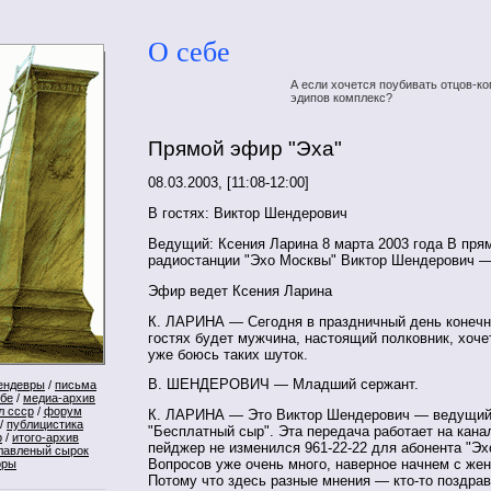
О себе
А если хочется поубивать отцов-ко
эдипов комплекс?
Прямой эфир "Эха"
08.03.2003, [11:08-12:00]
В гостях: Виктор Шендерович
Ведущий: Ксения Ларина 8 марта 2003 года В пр
радиостанции "Эхо Москвы" Виктор Шендерович 
Эфир ведет Ксения Ларина
К. ЛАРИНА — Сегодня в праздничный день конечно
гостях будет мужчина, настоящий полковник, хочет
уже боюсь таких шуток.
В. ШЕНДЕРОВИЧ — Младший сержант.
ендевры
/
письма
ебе
/
медиа-архив
л ссср
/
форум
К. ЛАРИНА — Это Виктор Шендерович — ведущий
/
публицистика
"Бесплатный сыр". Эта передача работает на кана
р
/
итого-архив
пейджер не изменился 961-22-22 для абонента "Эх
лавленый сырок
Вопросов уже очень много, наверное начнем с жен
оры
Потому что здесь разные мнения —
кто-то
поздрав