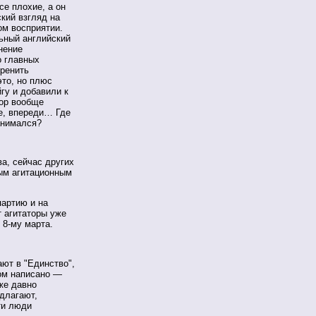
се плохие, а он
ский взгляд на
ом восприятии.
ьный английский
нение
о главных
оренить
это, но плюс
гу и добавили к
пор вообще
те, впереди… Где
занимался?
, сейчас других
ым агитационным
артию и на
т агитаторы уже
в
8-му
марта.
ют в "Единство",
ром написано —
же давно
едлагают,
ти люди