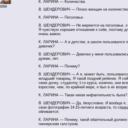
К. ЛАРИНА — Количества.
нопка
В. ШЕНДЕРОВИЧ — Плохо женщин на количество
К. ЛАРИНА — Поголовье.
В. ШЕНДЕРОВИЧ — Не меряются на поголовье, это
Я чувствую хорошее отношение к себе, поэтому д
очень важно.
К. ЛАРИНА — А в детстве, в школе пользовался 
девочек?
В. ШЕНДЕРОВИЧ — Девочки у меня пользовались, 
думаю, нет.
К. ЛАРИНА — Почему?
В. ШЕНДЕРОВИЧ — А я, может быть, пользовался
младший товарищ. Я такой поздний ребенок. Я се
свою дочку, студентку
1-го
курса, конечно, они все
взрослее, чем, по крайней мере, я был в их возрас
К. ЛАРИНА — Такая некая инфантильность была?
В. ШЕНДЕРОВИЧ — Да, безусловно. И вообще я, 
свои фотографии 14-15-летнего возраста, то серд
обливается.
К. ЛАРИНА — Почему, такой обаятельный должен
пионерским галстуком.