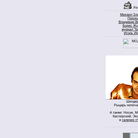
Михаил Зл
Перло
Владимир В
Борис Жу
журнал "Б
Игорь И
Шендер
Рыцарь непеча
А также: Носик, 
Касперский, Экс
в
галерее «