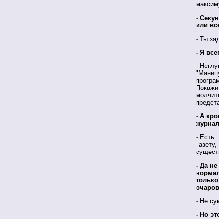
максим
- Секу
или вс
- Ты за
- Я все
- Неглу
"Манип
програм
Покажит
молчите
предст
- А кр
журнал
- Есть.
Газету,
существ
- Да не
нормал
только
очаров
- Не су
- Но э