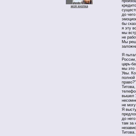
произош
кредито
моя кнопка
существ
до чего
эмоцио
бы сказ
я эту в
мы встр
не рабо
Мы реши
заложни
Я пытал
России,
царь-ба
мы это 
Увы. Ко
полной 
право?"
Титова,
телефон
вышел У
несомне
не могу
Я высту
предлож
до него
там за 
незави
Титова.