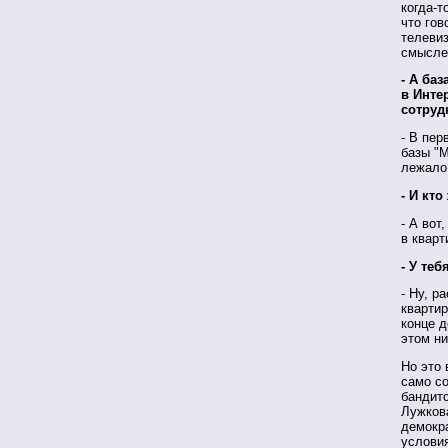
когда-т
что гов
телевиз
смысле
- А ба
в Инте
сотруд
- В пер
базы "М
лежало
- И кт
- А вот
в кварт
- У теб
- Ну, р
квартир
конце д
этом ни
Но это 
само с
бандит
Лужкова
демокра
услови