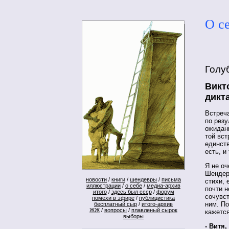
О с
Голу
Викт
дикт
Встреч
по резу
ожидани
той вст
единств
есть, и
Я не о
Шендер
новости
/
книги
/
шендевры
/
письма
стихи, 
иллюстрации
/
о себе
/
медиа-архив
почти н
итого
/
здесь был ссср
/
форум
сочувст
помехи в эфире
/
публицистика
ним. По
бесплатный сыр
/
итого-архив
ЖЖ
/
вопросы
/
плавленый сырок
кажетс
выборы
- Витя