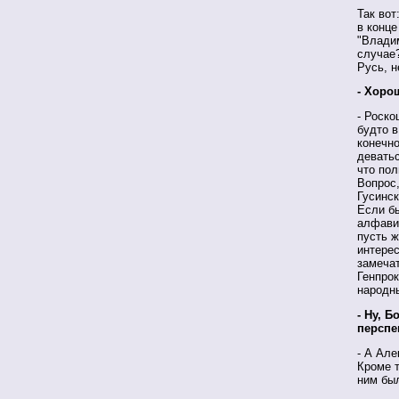
Так вот
в конце
"Влади
случае?
Русь, н
- Хоро
- Роско
будто в
конечно
деватьс
что по
Вопрос,
Гусинск
Если б
алфавит
пусть ж
интере
замеча
Генпрок
народн
- Ну, 
перспе
- А Ал
Кроме т
ним бы