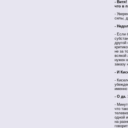
- Витя
что в 
- Увере
силы, 
- Недо
- Если 
субстан
другой 
критико
не за т
всякой
нужен к
заказу 
- И Ки
- Кисел
убежден
именно
- О да.
- Минут
что так
телеви
одной и
на раз
говорит