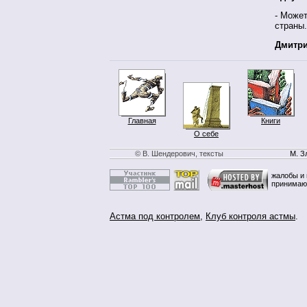
- Может
страны.
Дмитри
Главная
Книги
О себе
© В. Шендерович, тексты
М. З
жалобы и 
принимаю
Астма под контролем
,
Клуб контроля астмы
.