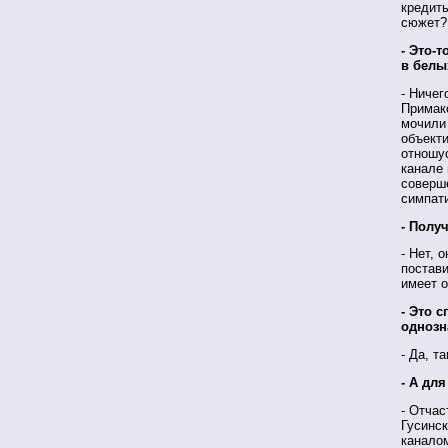
кредиты
сюжет? 
- Это-т
в белы
- Ничег
Примако
мочили 
объекти
отношус
канале 
соверше
симпати
- Полу
- Нет, 
постави
имеет о
- Это 
однозн
- Да, т
- А для
- Отчас
Гусинс
каналом