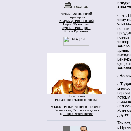
предуп
а вы т
Михаил Златковский
- Нет. 
Перлодром
чему вы
Владимир Вишневский
убивае
Борис Жутовский
журнал "Бесэдер?"
не нам.
Игорь Иртеньев
проудит
поверь,
четверт
замерзн
армии. 
выходя
цензуры
существ
замалчи
- Но з
- "Буде
множест
перечис
Шендерович.
потому,
Рыцарь непечатного образа.
Жиринов
бизнесм
А также: Носик, Мошков, Лебедев,
Устинов
Касперский, Экслер и другие -
в
галерее «Человеки»
другие,
Так вот
к Путин