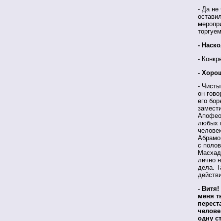
- Да не
оставил
меропри
торгуем
- Наск
- Конкр
- Хоро
- Чисты
он гово
его бор
замест
Апофеоз
любых к
человек
Абрамов
с полов
Масхадо
лично н
дела. Т
действи
- Витя
меня т
перест
челове
одну с