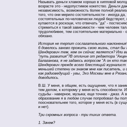
Называть деньги хламом хорошо в хипповой молод
возрасте это - недопустимое кокетство. Деньги да
независимость, возможность более полной реализ
того, что они мерило состоятельности - иногда да, 
состоятельных по-человечески людей бедствуют, 
купаются в роскоши, что отвечать "да" - постесняю
стремиться к такой зависимости - чем человек тал
трудолюбивее, тем состоятельнее материально - 
обязано.
История не терпит сослагательного наклонения"
б довелось заново прожить свою жизнь, стал бы
Шендерович тем, кем он сейчас является? Или в
"путь развития"?В отличие от редактора "Акце
Балаганова, я не задаюсь вопросом "А он кто так
Шендерович прежде всего блестящий журналист 
меньшей степени он знаком мне как писатель, и 
как радиоведущий - увы, Эхо Москвы мне в Рязан
доводилось.
В.Ш. У меня, в общем, есть ощущение, что я зани
тем делом, к которому у меня есть способности. И
судьбы - наверное, музыка; еще точнее - джаз. А 
образование я в любом случае попробовал бы пол
поосновательнее того, которое у меня есть (в сущн
и нет).
Три скромных вопроса - три тихих ответа.
1. Зачем?