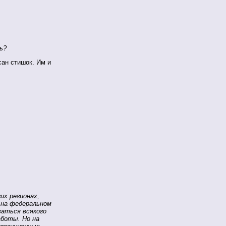
ь?
сан стишок. Им и
их регионах,
 на федеральном
аться всякого
аботы. Но на