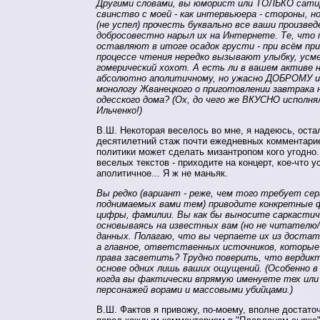
Другими словами, вы юморист или ТОЛЬКО сати
свинство с моей - как интервьюера - стороны, но
(не успел) прочесть буквально все ваши произвед
добросовестно нарыл их на Интернете. Те, что 
оставляют в итоге осадок грусти - при всём пр
процессе чтения нередко вызывают улыбку, усме
гомерический хохот. А есть ли в вашем активе 
абсолютно аполитичному, но ужасно ДОБРОМУ
монологу Жванецкого о приготовлении завтрака 
одесского дома? (Ох, до чего же ВКУСНО исполня
Ильченко!)
В.Ш. Некоторая веселось во мне, я надеюсь, оста
десятилетний стаж почти ежедневных комментари
политики может сделать мизантропом кого угодно.
веселых текстов - приходите на концерт, кое-что 
аполитичное... Я ж не маньяк.
Вы редко (вариант - реже, чем того требует се
поднимаемых вами тем) приводите конкретные 
цифры, фамилии. Вы как бы выносите саркастич
основываясь на известных вам (но не читателю
данных. Полагаю, что вы черпаете их из достат
а главное, ответственных источников, которые
права засветить? Трудно поверить, что вердик
основе одних лишь ваших ощущений. (Особенно в
когда вы фактически впрямую именуете тех или
персонажей ворами и массовыми убийцами.)
В.Ш. Фактов я привожу, по-моему, вполне достато