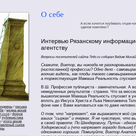
О себе
А если хочется поубивать отцов-ко
эдипов комплекс?
Интервью Рязанскому информац
агентству
Вопросы посетителей сайта 7info.ru собирал Вадим Михай
Скажите, Виктор, вы никогда не разочаровывалис
(ниспосланной) профессии? Одно дело - самовыра
воочию видеть, как плоды твоего самовыражения
а торжествующая Мамаша Реальность спускает 
В.Ш. Профессия публициста - замечательная. А во
немедленных результатов - странно. Что за месси
вышеописанная Мамаша Реальность спускает в ун
вплоть до Иисуса Христа и Льва Николаевича Толс
фоне нам с Вами жаловаться как-то даже неловко.
ендевры
/
письма
ебе
/
медиа-архив
О том, что "напрягает", как выражается мой сре
л ссср
/
форум
/
публицистика
ваших "сырках" и очерках. Я не чувствую, что 
р
/
итого-архив
в своей правоте. По Шендеровичу, Путин - однозн
лавленый сырок
Ходорковский и (что напрягает гораздо больше) Г
оры
однозначно хорошие. Помилуйте, Виктор Анатоль