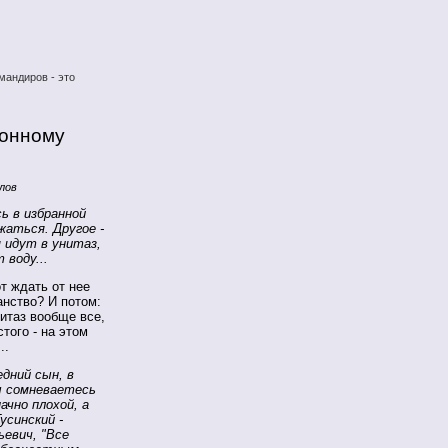
мандиров - это
ионному
лов
ь в избранной
жаться. Другое -
 идут в унитаз,
воду...
т ждать от нее
анство? И потом:
итаз вообще все,
того - на этом
..
дний сын, в
вы сомневаетесь
ачно плохой, а
усинский -
евич, "Все