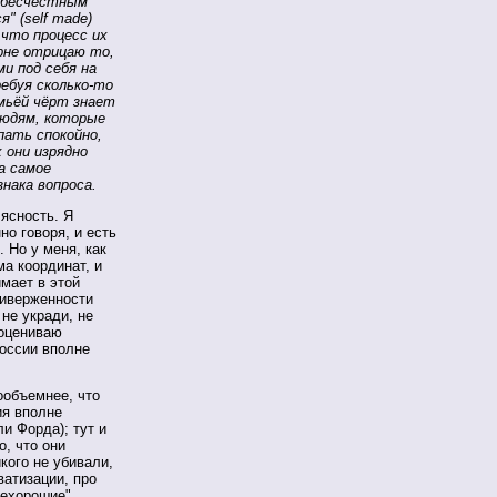
 бесчестным
" (self made)
 что процесс их
орне отрицаю то,
и под себя на
ребуя сколько-то
емьёй чёрт знает
людям, которые
пать спокойно,
 они изрядно
а самое
нака вопроса.
 ясность. Я
о говоря, и есть
. Но у меня, как
ма координат, и
мает в этой
риверженности
 не укради, не
 оцениваю
России вполне
ообъемнее, что
ия вполне
и Форда); тут и
о, что они
кого не убивали,
ватизации, про
ехорошие"...