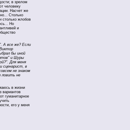
ости; в зрелом
ют человеку
ации. Насчет же
но... Столько
и столько жлобов
сь... Но
антливей и
общество
. А все же? Если
 Виктор
ыбрал бы иной
нтов" и Шуры
ой?". Для меня
и сценарист, в
совсем не знаком
и ловить не
маюсь в жизни
з вариантов
вот гуманитарное
учить
ости, его у меня