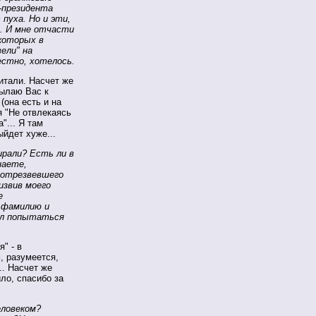
с-президента
 пуха. Но и эти,
в. И мне отчасти
 которых в
вели" на
естно, хотелось.
итали. Насчет же
сылаю Вас к
(она есть и на
я "Не отвлекаясь
"... Я там
йдет хуже...
ирали? Есть ли в
наете,
протрезвевшего
извив моего
е
в фамилию и
ил попытаться
" - в
, разумеется,
.. Насчет же
ло, спасибо за
ловеком?