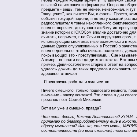
перед каждым комментарием в "Плавленом сырке"
ссылкой на источник информации. Опора на общее
предмете - вещь, тем не менее, неизбежная, и тут
"ощущения", как пишете Вы, а факты. Просто, ко
события текущей недели, я не могу каждый раз вы
радиослушателя тонны накопленного фактического
вполне, впрочем, доступного любому интересующ
знание истории с ЮКОСом вполне достаточно для 
считать, например, г-на Сечина коррупционером, т
использующим свои властные возможности в коры
данных (даже опубликованных в России) о зачистк
вполне довольно, чтобы считать политиков, дела
покрывающих это - преступниками... Сие называетс
А юмор - он почти всегда дитя контекста. Вот вам
пример. Девяностолетний старик в ответ на вопрос
удалось дожить до таких пределов и сохранить яс
здоровье, отвечает:
- Я всю жизнь работал и жил честно.
Ничего смешного, только пошловато немного, прав
внимание - ввожу контекст! Эти слова в дни своег
произнес поэт Сергей Михалков.
Вот вам уже и смешно, правда?
Что есть деньги, Виктор Анатольевич? ХЛАМ - з
принимаю по благоприобретённому ещё в юности
образу мышления? Или же, ети его мать, МЕРИ
состоятельности (во всех смыслах) того или ин