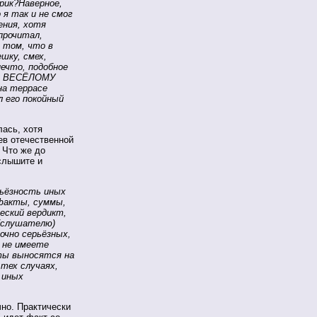
рик?Наверное,
 я так и не смог
ения, хотя
прочитал,
и том, что в
шку, смех,
нечто, подобное
 и ВЕСЁЛОМУ
на террасе
л его покойный
лась, хотя
ев отечественной
 Что же до
услышите и
рьёзность иных
факты, суммы,
еский вердикт,
/слушателю)
очно серьёзных,
 не имеете
ты выносятся на
 тех случаях,
 иных
чно. Практически