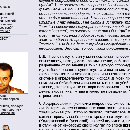
крупные современные состояния нажиты самым
путём". Я не приемлю миллиардеров, "создавшихся
фактически на моих глазах. Я готов допустить,
становления миллиардерами был законен, но в к
атковский
дром
что он был нравственным. Законы они кроили сам
ишневский
изъятые у нас деньги. Я не бьюсь в истерике, т
товский
"волг" за совокупные ваучеры, отданные моей с
есэдер?"
кому в "траст", но выражаю своё твёрдое "фи" 
ртеньев
могут (в отношении Ходорковского - могли) засы
зная, что более 70 процентов россиян, с которых
"поимели", изо дня в день с трудом наскребают н
необходимое. Это был вопрос, хотя и лишённый з
В.Ш. Насчет отсутствия у меня сомнений - внесем
сомневаюсь, пока думаю - размышление, собственн
разрешение от сомнений (в ту или другую сторону)
и у любого человека, существует этическая систе
любое событие или личность рано или поздно зани
системе в определенную точку. Исходя из моей п
некоторым библейским заповедям, как-то: не убий,
лжесвидетельствуй, не сотвори себе кумира... - я
деятельность г-на Путина в качестве президента 
отрицательно.
ович.
тного образа.
С Ходорковским и Гусинским вопрос посложнее, п
Мошков, Лебедев,
ли. История их первоначальных капиталов - истор
лер и другие -
традиционная (см. историю первого Рокфеллера ил
Человеки»
комментировать особо нечего, кроме, пожалуй, тог
(Ходорковский и Гусинский), по всей видимости, ни
в отличие от некоторых своих коллег по эпохе при
которых, как сказано у Булгакова, "данные очень н