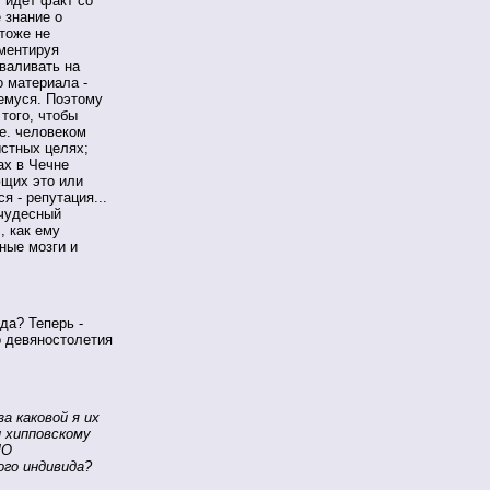
 идет факт со
 знание о
 тоже не
мментируя
валивать на
 материала -
емуся. Поэтому
того, чтобы
.е. человеком
стных целях;
ах в Чечне
ющих это или
я - репутация...
 чудесный
, как ему
ные мозги и
да? Теперь -
о девяностолетия
а каковой я их
 хипповскому
ЛО
ого индивида?