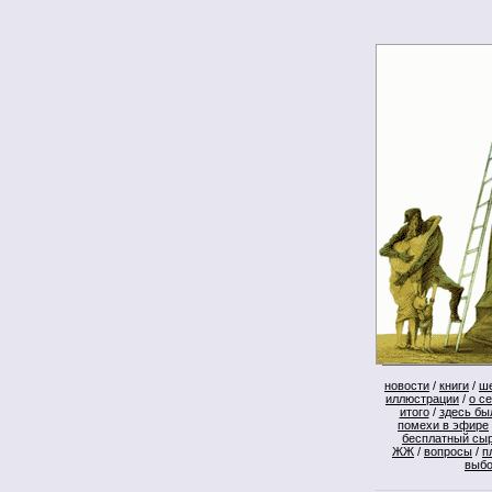
новости
/
книги
/
ш
иллюстрации
/
о с
итого
/
здесь бы
помехи в эфире
бесплатный сы
ЖЖ
/
вопросы
/
п
выб