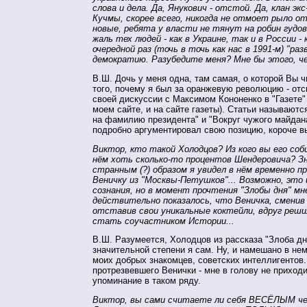
слова и дела. Да, Янукович - отстой. Да, клан эк
Кучмы, скорее всего, никогда не отмоет рыло от
новые, ребята у власти не тянут на робин гудо
жаль тех людей - как в Украине, так и в России -
очередной раз (точь в точь как нас в 1991-м) "раз
демократию. Разубедите меня? Мне бы этого, ч
В.Ш. Дочь у меня одна, там самая, о которой Вы ч
того, почему я был за оранжевую революцию - от
своей дискуссии с Максимом Кононенко в "Газете" 
моем сайте, и на сайте газеты). Статьи называютс
на фамилию президента" и "Вокруг чужого майдана
подробно аргументировал свою позицию, короче вы
Виктор, кто такой Холодцов? Из кого вы его соб
нём хоть сколько-то процентов Шендеровича? З
странным (?) образом я увидел в нём временно 
Веничку из "Москвы-Петушков"... Возможно, это 
сознания, но в момент прочтения "Злобы дня" мн
действительно показалось, что Веничка, смени
отставив свои уникальные коктейли, вдруг реш
стать соучастником Истории...
В.Ш. Разумеется, Холодцов из рассказа "Злоба дня
значительной степени я сам. Ну, и намешано в нем
моих добрых знакомцев, советских интеллигентов.
протрезвевшего Венички - мне в голову не приходи
упоминание в таком ряду.
Виктор, вы сами считаете ли себя ВЕСЁЛЫМ че