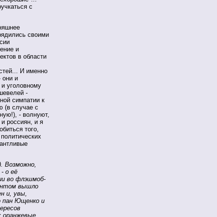
ручкаться с
дняшнее
орядились своими
ссии
ение и
ектов в области
тей... И именно
 они и
 и уголовному
шевелей -
чной симпатии к
 (в случае с
ую!), - волнуют,
и россиян, и я
обиться того,
 политических
лантливые
). Возможно,
- о её
ии во флэшмоб-
ментом вышло
н и, увы,
о пан Ющенко и
ересов
их оранжевые