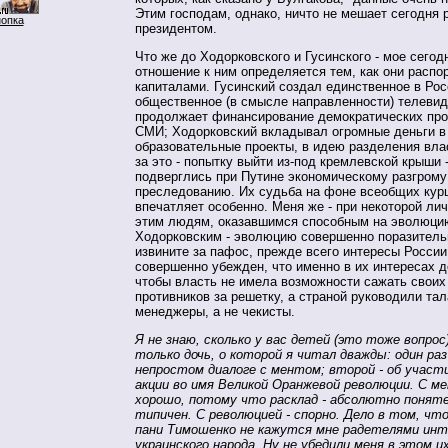
Этим господам, однако, ничто не мешает сегодня 
нопка
президентом.
Что же до Ходорковского и Гусинского - мое сего
отношение к ним определяется тем, как они расп
капиталами. Гусинский создал единственное в Ро
общественное (в смысле направленности) телевид
продолжает финансирование демократических про
СМИ; Ходорковский вкладывал огромные деньги в
образовательные проекты, в идею разделения влас
за это - попытку выйти из-под кремлевской крыши -
подверглись при Путине экономическому разгрому
преследованию. Их судьба на фоне всеобщих кур
впечатляет особенно. Меня же - при некоторой ли
этим людям, оказавшимся способным на эволюцию
Ходорковским - эволюцию совершенно поразительн
извините за пафос, прежде всего интересы России 
совершенно убежден, что именно в их интересах д
чтобы власть не имела возможности сажать своих
противников за решетку, а страной руководили та
менеджеры, а не чекисты.
Я не знаю, сколько у вас детей (это тоже вопрос
только дочь, о которой я читал дважды: один раз 
непростом диалоге с ментом; второй - об участ
акции во имя Великой Оранжевой революции. С 
хорошо, потому что расклад - абсолютно поняте
типичен. С революцией - спорно. Дело в том, чт
пани Тимошенко не кажутся мне радетелями инт
украинского народа. Ну не убедили меня в этом 