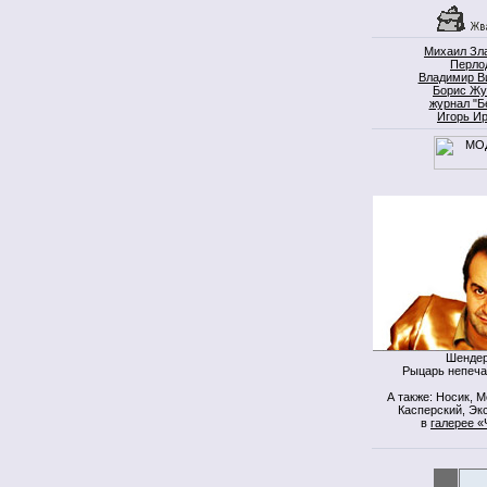
Михаил Зл
Перло
Владимир В
Борис Жу
журнал "Б
Игорь И
Шендер
Рыцарь непеча
А также: Носик, 
Касперский, Экс
в
галерее «