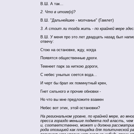
В.Ш. А так...
2. Что в итоге(о)?
В.Ш. "Дальнейшее - молчанье" (Гамлет)
3. А стоит ли тогда жить - по крайней мере здес
В.Ш. У меня про это лет двадцать назад был напи
отвечу:
Стою на остановке, жду, когда
Появятся общественные дроги.
Темнеет парк за ниткою дороги,
С небес унылых сеется вода...
И черт бы брал их поминутный крен,
Гнет сильного и прочие обновки -
Но что вы мне предложите взамен
Небес вот этих, этой остановки?
На региональном уровне, по крайней мере, во мног
пресса гораздо меньше подмята под власть, чем
и, соответственно, может и должна рассматрив
рода опозицией как площадка для политической р