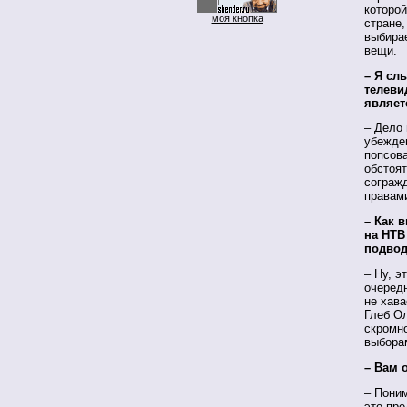
которо
моя кнопка
стране,
выбира
вещи.
– Я сл
телеви
являет
– Дело 
убежден
попсова
обстоят
согражд
правам
– Как 
на НТВ
подвод
– Ну, э
очередн
не хава
Глеб Ол
скромн
выборам
– Вам 
– Поним
это пре