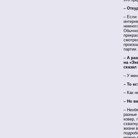
– Отку
– Если 
интерне
немног
Обычно 
прекра
смотрел
произош
партии.
– А ра
на «Эхе
сказал
– У мен
– То ес
– Как н
– Но в
– Необя
разные
ковер, 
схватку
жизни в
подробн
можно п