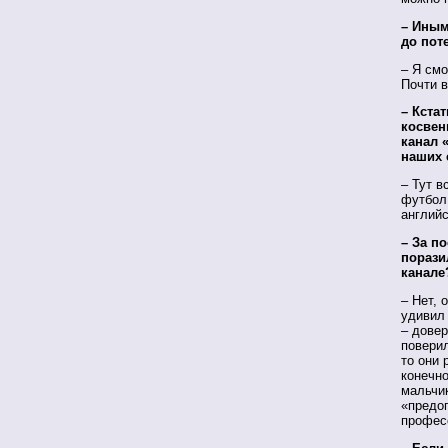
– Иным
до пот
– Я смо
Почти в
– Кста
косвен
канал 
наших 
– Тут в
футбол,
англий
– За п
порази
канале
– Нет, 
удивил
– довер
поверил
то они 
конечно
мальчи
«предоп
профес