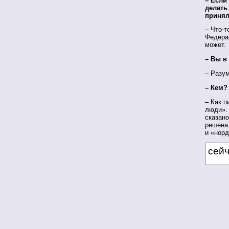
– Если
делать
принял
– Что-т
Федерац
может.
– Вы в
– Разум
– Кем?
– Как 
люди».
сказано
решена
и «нор
сей