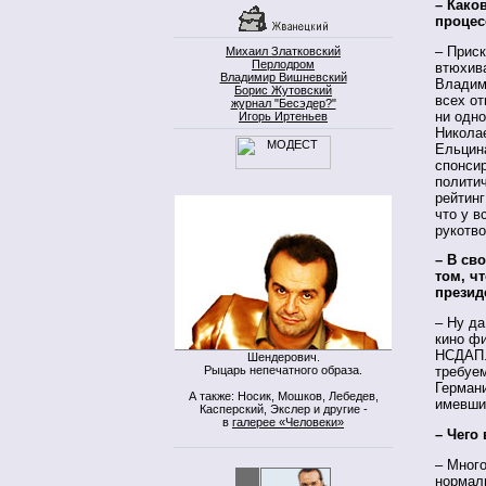
– Како
процес
– Приск
Михаил Златковский
Перлодром
втюхив
Владимир Вишневский
Владими
Борис Жутовский
всех от
журнал "Бесэдер?"
ни одно
Игорь Иртеньев
Никола
Ельцина
спонсир
политич
рейтинг
что у в
рукотво
– В св
том, ч
презид
– Ну да
кино ф
НСДАП. 
Шендерович.
Рыцарь непечатного образа.
требуем
Германи
А также: Носик, Мошков, Лебедев,
имевши
Касперский, Экслер и другие -
в
галерее «Человеки»
– Чего
– Много
нормал