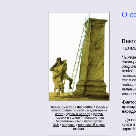
О с
Викт
теле
Нынешн
спектр
отфиль
людей 
позвол
как в 
недост
нынешн
«телеи
-Викто
презид
новости
/
книги
/
шендевры
/
письма
иллюстрации
/
о себе
/
медиа-архив
народо
итого
/
здесь был ссср
/
форум
помехи в эфире
/
публицистика
– Да вс
бесплатный сыр
/
итого-архив
курсе в
ЖЖ
/
вопросы
/
плавленый сырок
выборы
царю-б