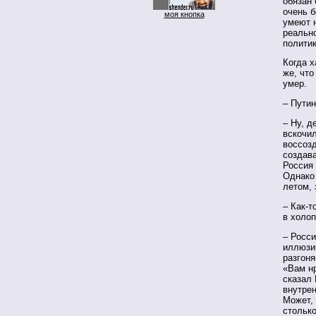
обязан 
очень б
моя кнопка
умеют н
реальн
политик
Когда х
же, что
умер.
– Путин
– Ну, д
вскочи
воссоз
создав
Россия 
Однако
летом, 
– Как-т
в холоп
– Росси
иллюзи
разгоня
«Вам нр
сказал
внутрен
Может, 
столько