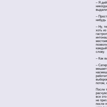
– Я дей
никогд
выдали
– Прост
нибудь
– Ну, 
хоть из
гастрол
интонац
местоим
позволи
каждый 
слову.
– Как в
– Сатир
мешает 
насмеш
работа
выборо
потом, 
После 
расчувс
все это
не приг
после п