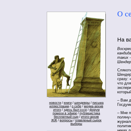
О с
На в
Воскре
кандид
таких 
Шендер
Слякот
Шендер
сразу: 
что дл
экспери
который
– Вам 
новости
/
книги
/
шендевры
/
письма
Госдум
иллюстрации
/
о себе
/
медиа-архив
итого
/
здесь был ссср
/
форум
– Мне п
помехи в эфире
/
публицистика
поляну»
бесплатный сыр
/
итого-архив
ЖЖ
/
вопросы
/
плавленый сырок
журнали
выборы
политик
неких л