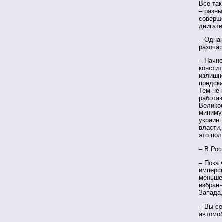
Все-так
– разны
соверш
двигате
– Одна
разочар
– Начне
констит
излишне
предск
Тем не 
работа
Велико
миниму
украинц
власти,
это по
– В Ро
– Пока 
имперск
меньше
избранн
Запада,
– Вы се
автомо