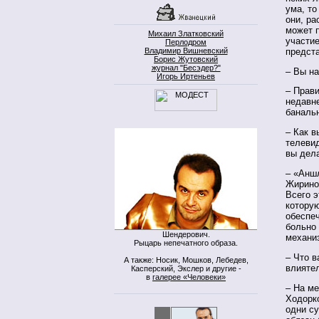
ума, то
они, ра
может п
Михаил Златковский
участие
Перлодром
Владимир Вишневский
предст
Борис Жутовский
журнал "Бесэдер?"
– Вы на
Игорь Иртеньев
– Прави
недавн
банальн
– Как в
телеви
вы дел
– «Аншл
Жиринов
Всего э
которую
обеспе
больно 
Шендерович.
механиз
Рыцарь непечатного образа.
– Что 
А также: Носик, Мошков, Лебедев,
влияте
Касперский, Экслер и другие -
в
галерее «Человеки»
– На м
Ходорко
одни су