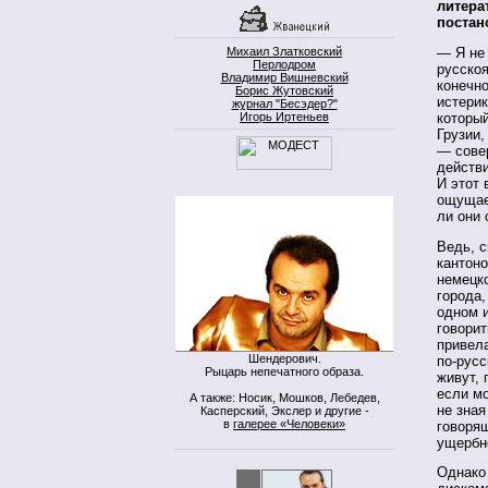
литера
постан
Михаил Златковский
— Я не
Перлодром
русскоя
Владимир Вишневский
конечно
Борис Жутовский
истерик
журнал "Бесэдер?"
Игорь Иртеньев
который
Грузии,
— сове
действи
И этот 
ощущае
ли они 
Ведь, 
кантоно
немецк
города,
одном 
говори
привел
Шендерович.
по-русс
Рыцарь непечатного образа.
живут, 
если м
А также: Носик, Мошков, Лебедев,
не зная
Касперский, Экслер и другие -
в
галерее «Человеки»
говорящ
ущербн
Однако