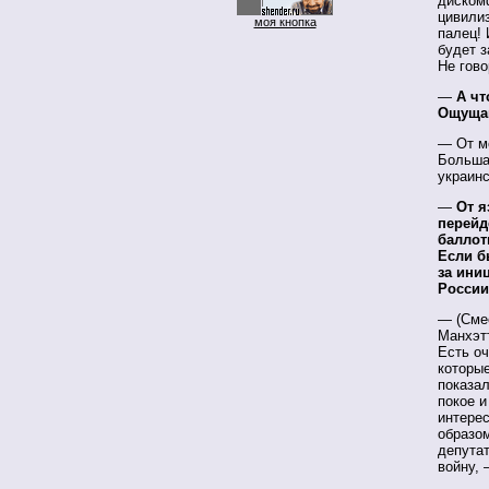
диском
цивилиз
моя кнопка
палец! 
будет з
Не гово
—
А чт
Ощущаю
— От мо
Большая
украинс
—
От я
перейд
баллот
Если б
за ини
Росси
— (Смее
Манхэт
Есть оч
которые
показал
покое и
интерес
образо
депута
войну, 