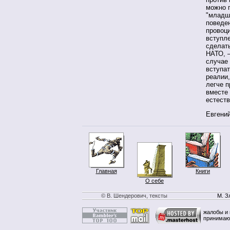
можно 
"младши
поведен
провоци
вступле
сделать
НАТО, —
случае 
вступат
реалии,
легче 
вместе 
естеств
Евгени
Главная
Книги
О себе
© В. Шендерович, тексты
М. З
жалобы и 
принимаю