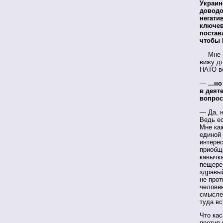
Украин
доводо
негати
ключев
постав
чтобы 
— Мне к
вижу д
НАТО ве
—
...н
в деят
вопрос
— Да, 
Ведь е
Мне каж
единой 
интере
приобщи
кавычка
пещере
здравы
не про
челове
смысле
туда вс
Что кас
против 