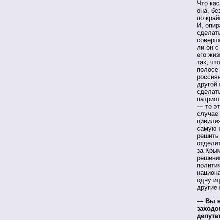
Что ка
она, бе
по край
И, опир
сделать
соверш
ли он с
его жиз
так, чт
полосе
россиян
другой 
сделать
патриот
— то эт
случае
цивилиз
самую 
решить 
отделит
за Крым
решени
политич
национа
одну иг
другие 
—
Вы н
заходо
депута