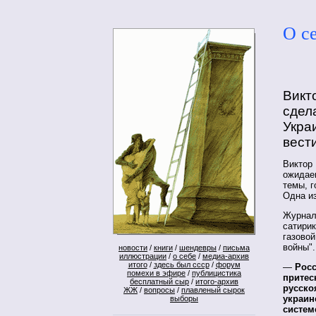
О с
Викт
сдел
Укра
вест
Виктор
ожидаеш
темы, г
Одна и
Журнал
сатири
газовой
войны".
новости
/
книги
/
шендевры
/
письма
иллюстрации
/
о себе
/
медиа-архив
итого
/
здесь был ссср
/
форум
—
Росс
помехи в эфире
/
публицистика
притес
бесплатный сыр
/
итого-архив
русско
ЖЖ
/
вопросы
/
плавленый сырок
украин
выборы
систем