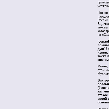
приводи
уезжаю
Что же
парадок
России 
Вадима
тексты 
катаст
на «Са
leonar
Комите
душ"? 
Купив,
также 
знако
Может, 
этом им
Муххам
Виктор
опальн
(бессп
желани
этакое
своей 
основа