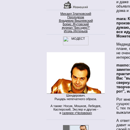
и даже 
объявля
дома и
Михаил Златковский
Перлодром
mara: 
Владимир Вишневский
произв
Борис Жутовский
думаю,
журнал "Бесэдер?"
Игорь Иртеньев
все ид
Можете
Медвед
плане, 
не очен
интере
maxno:
заметн
практи
Вас "в
сверну
творче
рот", 
Шендерович.
Рыцарь непечатного образа.
Рот мне
сущност
А также: Носик, Мошков, Лебедев,
С тех п
Касперский, Экслер и другие -
выжали
в
галерее «Человеки»
А ответ
давит н
своей п