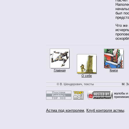
Насчет 
Наполео
начальс
был по
предст
Что же 
исчерп
пропов
оскорб
Главная
Книги
О себе
© В. Шендерович, тексты
М. З
жалобы и 
принимаю
Астма под контролем
,
Клуб контроля астмы
.