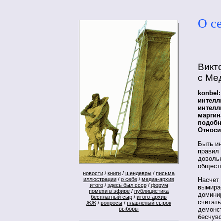
О с
Викт
с Ме
konbel
интелл
интелл
маргин
подобн
Относи
Быть и
правил 
довольн
обществ
новости
/
книги
/
шендевры
/
письма
иллюстрации
/
о себе
/
медиа-архив
Насчет 
итого
/
здесь был ссср
/
форум
вымирае
помехи в эфире
/
публицистика
домини
бесплатный сыр
/
итого-архив
считать
ЖЖ
/
вопросы
/
плавленый сырок
выборы
демонс
бесчув