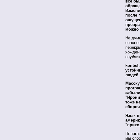
все бы
обраще
Измени
после 
ощущен
превра
можно 
Не дума
опаснос
перекры
хожден
опубли
konbel
устойч
людей 
Масску
програ
забыли
"Ирони
тоже н
сбороч
Язык п
америк
"прико
Полагаю
мы спос