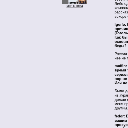
Либо о
моя кнопка
компан
рассказ
вскоре 
IgorЪ:
причин
(Гогол
Как бы
основн
беды?
Россия 
нее не 
maffin
время 
сериал
пор не
Или не
Было д
из Укра
делаю 
меня пр
другим.
fedor:
вашим 
прокур