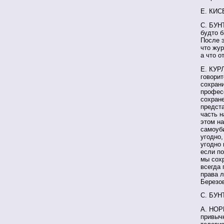
Е. КИСЕ
С. БУН
будто б
После 
что жур
а что о
Е. КУР
говорит
сохрани
професс
сохране
предста
часть н
этом н
самоуб
угодно,
угодно 
если п
мы сохр
всегда 
права л
Березов
С. БУН
А. НОРК
привычк