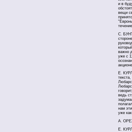
и в бу
обстоя
вещи св
принято
"Евронь
течение
С. БУН
стороне
руковод
который
важно 
уже с 1
осознан
акцион
Е. КУРЛ
текста,
Любарск
Любарс
говорит
ведь ст
задумал
полагал
нам эти
уже как
А. ОРЕХ
Е. КУР