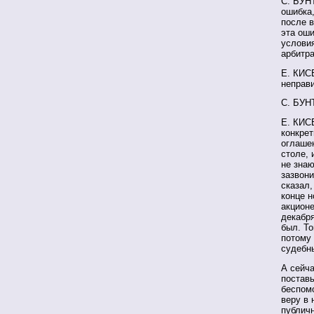
С. БУН
ошибка,
после в
эта оши
услови
арбитр
Е. КИС
неправ
С. БУН
Е. КИС
конкрет
оглаше
столе, 
не знаю
зазвони
сказал,
конце н
акционе
декабря
был. То
потому 
судебн
А сейча
постав
беспомо
веру в 
публичн