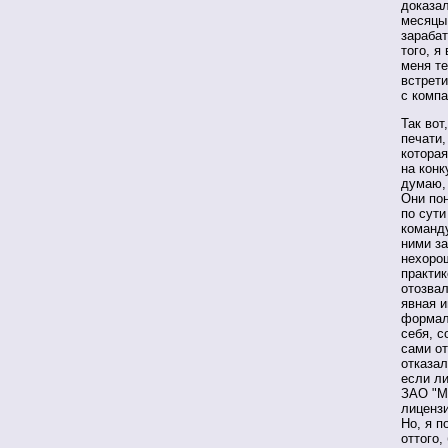
доказал
месяцы,
зарабат
того, я
меня т
встрет
с компа
Так вот
печати,
котора
на конк
думаю, 
Они пон
по сут
команду
ними за
нехорош
практик
отозвал
явная и
формаль
себя, с
сами от
отказал
если л
ЗАО "М
лицензи
Но, я п
оттого,