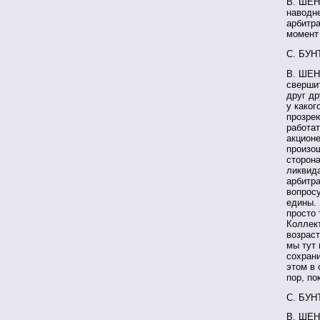
В. ШЕН
наводне
арбитра
момент
С. БУН
В. ШЕН
свершит
друг др
у каког
прозрею
работат
акцион
произош
сторона
ликвида
арбитр
вопросу
едины.
просто
Коллект
возраст
мы тут 
сохрани
этом в 
пор, по
С. БУН
В. ШЕН