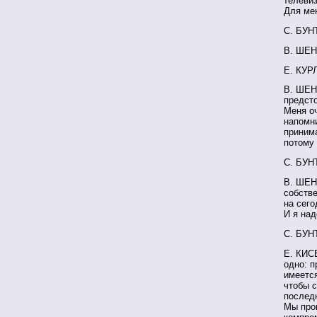
телеви
Для мен
С. БУН
В. ШЕН
Е. КУР
В. ШЕН
предсто
Меня оч
напомни
принима
потому 
С. БУНТ
В. ШЕН
собстве
на сего
И я над
С. БУН
Е. КИСЕ
одно: п
имеется
чтобы с
последн
Мы прош