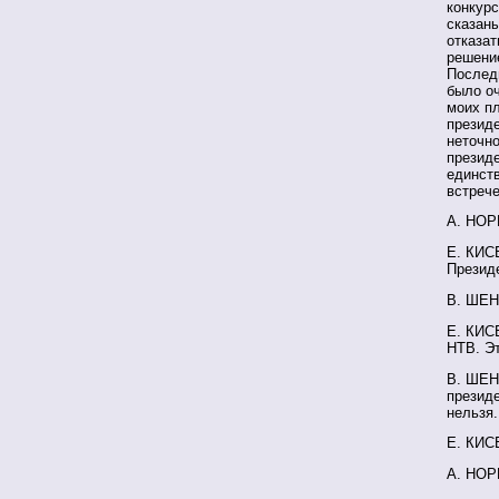
конкурс
сказаны
отказат
решение
Последн
было оч
моих пл
президе
неточно
президе
единств
встреч
А. НОРК
Е. КИСЕ
Президе
В. ШЕН
Е. КИС
НТВ. Эт
В. ШЕНД
президе
нельзя.
Е. КИСЕ
А. НОРК