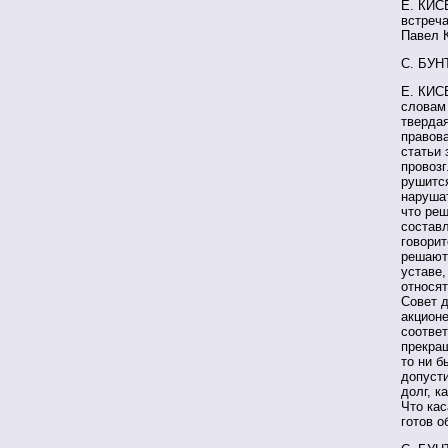
Е. КИС
встреч
Павел К
С. БУНТ
Е. КИСЕ
словам 
твердая
правов
статьи 
провозг
рушится
наруша
что реш
составл
говорит
решают
уставе,
относят
Совет 
акционе
соотве
прекращ
то ни 
допусти
долг, к
Что кас
готов о