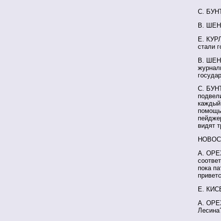
С. БУН
В. ШЕН
Е. КУР
стали г
В. ШЕНД
журнали
государ
С. БУН
подвели
каждый 
помощь
пейджер
видят т
НОВОС
А. ОРЕХ
соответ
пока па
привет
Е. КИС
А. ОРЕ
Лесина