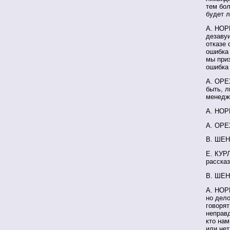
тем бол
будет 
А. НОРК
дезаву
отказе 
ошибка 
мы приз
ошибка 
А. ОРЕХ
быть, л
менедж
А. НОРК
А. ОРЕХ
В. ШЕН
Е. КУР
расска
В. ШЕН
А. НОРК
но дело
говорят
неправд
кто нам
или нет