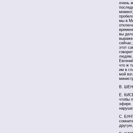
очень ж
последн
момент,
пробело
мы в Ми
отключи
временн
вы дела
выражен
сейчас,
этот са
говорит
людям, 
Евгени
что ж т
им в гл
мой взг
министр
В. ШЕН
Е. КИСЕ
чтобы 
эфире. 
наруша
С. БУНТ
сомнит
другую,