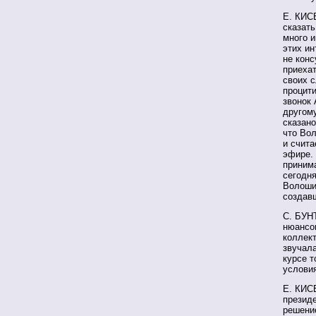
Е. КИСЕ
сказать
много и
этих и
не конс
приехат
своих с
процити
звонок
другом
сказано
что Во
и счита
эфире.
принима
сегодня
Волошин
создав
С. БУНТ
нюансов
коллект
звучала
курсе т
услови
Е. КИСЕ
президе
решение