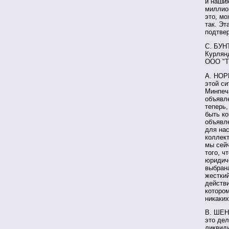
и наших
миллион
это, мо
так. Эт
подтве
С. БУНТ
Курлянд
ООО "Т
А. НОРК
этой си
Минпеча
объявле
теперь,
быть ко
объявле
для нас
коллект
мы сейч
того, ч
юридич
выбрана
жесткий
действ
котором
никаких
В. ШЕН
это дел
ликвиди