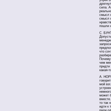
дрогнул
сила. А
реально
смысл н
смысл н
нравст
пошли 
С. БУНТ
Допуст
менедже
запроси
предпол
что соч
разбира
Почему
чем ме
придти 
какая-т
А. НОРК
говорит
мой взг
устроен
немного
может б
вместе.
то так 
идти к 
ради од