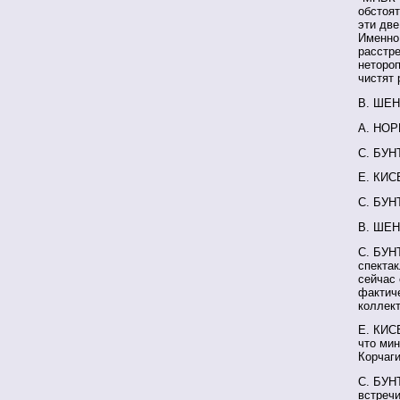
обстоят
эти две
Именно 
расстре
неторо
чистят 
В. ШЕНД
А. НОР
С. БУНТ
Е. КИС
С. БУН
В. ШЕН
С. БУН
спектак
сейчас 
фактиче
коллект
Е. КИС
что мин
Корчаги
С. БУНТ
встречи