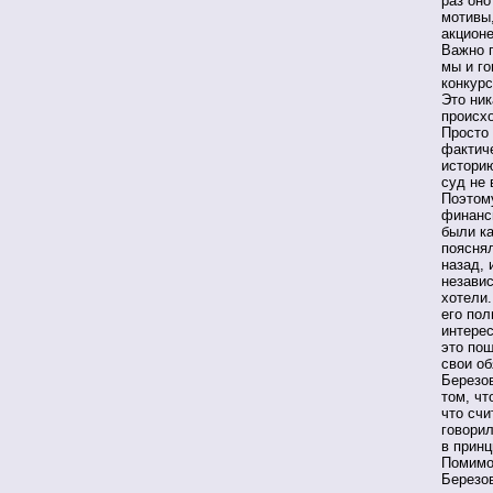
раз оно
мотивы
акционе
Важно п
мы и го
конкурс
Это ник
происхо
Просто 
фактиче
историю
суд не 
Поэтому
финанс
были к
пояснял
назад, 
незави
хотели.
его пол
интере
это пош
свои об
Березо
том, чт
что счи
говорил
в принц
Помимо
Березов