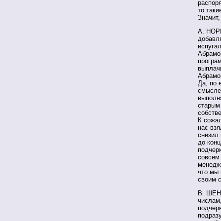
распоря
то таки
Значит,
А. НОРК
добавля
испугал
Абрамов
програм
выплачи
Абрамов
Да, по 
смысле
выполн
старым 
собств
К сожал
нас взя
снизил 
до конц
подчерк
совсем 
менеджм
что мы 
своим 
В. ШЕН
числам,
подчер
подразу