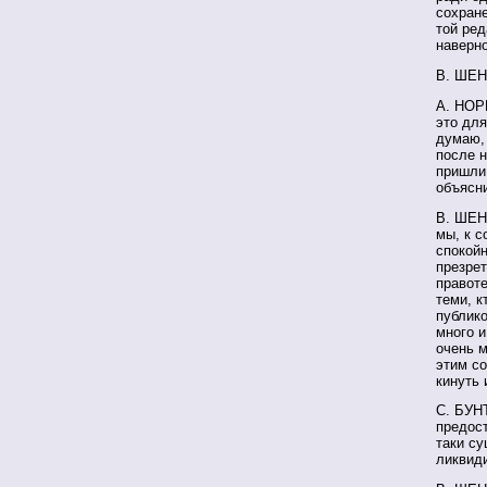
сохран
той ред
наверно
В. ШЕН
А. НОРК
это для
думаю, 
после н
пришли 
объясни
В. ШЕН
мы, к с
спокойн
презрет
правоте
теми, к
публико
много и
очень м
этим со
кинуть 
С. БУНТ
предост
таки с
ликвид