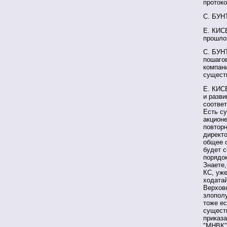
протоко
С. БУНТ
Е. КИСЕ
прошло
С. БУНТ
пошаго
компани
существ
Е. КИС
и разви
соответ
Есть с
акционе
повторн
директо
общее с
будет 
порядок
Знаете,
КС, уже
ходатай
Верховн
злопол
тоже ес
существ
приказ
"МНВК"