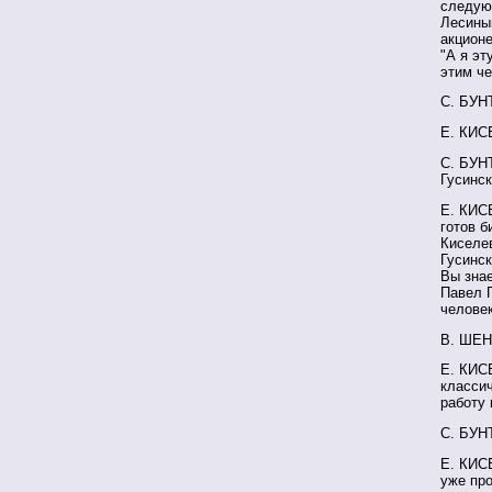
следую
Лесины
акционе
"А я эт
этим че
С. БУН
Е. КИС
С. БУНТ
Гусинск
Е. КИСЕ
готов б
Киселев
Гусинск
Вы знае
Павел П
человек
В. ШЕН
Е. КИСЕ
классич
работу 
С. БУН
Е. КИСЕ
уже пр