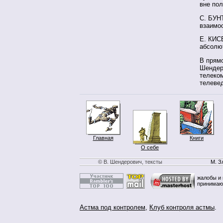
вне пол
С. БУН
взаимо
Е. КИСЕ
абсолю
В прям
Шендеро
телеком
телеве
Главная
Книги
О себе
© В. Шендерович, тексты
М. З
жалобы и 
принимаю
Астма под контролем
,
Клуб контроля астмы
.