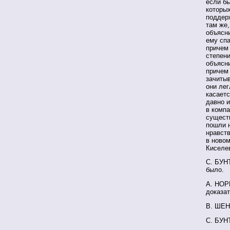
если бы
которых
поддер
там же,
объясни
ему спа
причем
степени
объясни
причем 
зачитыв
они лег
касаетс
давно и
в компа
существ
пошли н
нравств
в новом
Киселев
С. БУНТ
было.
А. НОРК
доказат
В. ШЕН
С. БУН