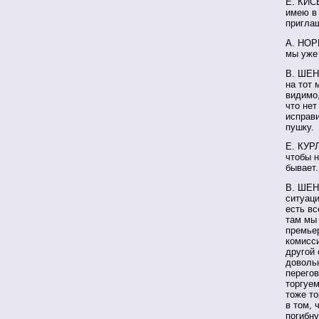
Е. КИС
имею в
пригла
А. НОР
мы уже
В. ШЕН
на тот 
видимо,
что нет
исправи
пушку.
Е. КУРЛ
чтобы н
бывает
В. ШЕН
ситуаци
есть вс
там мы 
премьер
комисси
другой 
доволь
перего
торгуем
тоже то
в том, 
погибну