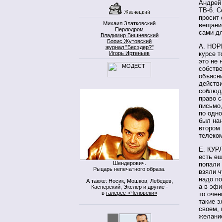
Андрей
ТВ-6. С
просит 
Михаил Златковский
вещание
Перлодром
сами дл
Владимир Вишневский
Борис Жутовский
А. НОРК
журнал "Бесэдер?"
Игорь Иртеньев
курсе т
это не 
собстве
объясни
действи
соблюда
право с
письмо,
по одно
был на
втором
телеком
Е. КУР
есть ещ
Шендерович.
попали 
Рыцарь непечатного образа.
взяли ч
надо по
А также: Носик, Мошков, Лебедев,
а в эфи
Касперский, Экслер и другие -
в
галерее «Человеки»
то очен
такие 
своем,
желани