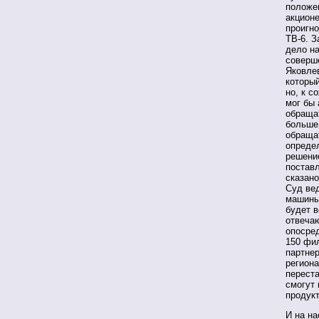
положе
акцион
проигн
ТВ-6. З
дело на
соверше
Яковлев
который
но, к с
мог бы 
обращат
больше,
обращат
опреде
решение
поставл
сказано
Суд вед
машины,
будет в
отвечаю
опосре
150 фи
партне
региона
переста
смогут 
продукт
И на на