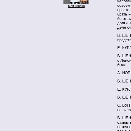
человек
совсем
моя кнопка
просто 
брать н
богатым
долги н
деле оч
В. ШЕН
предст
Е. КУР
В. ШЕН
с Леной
была:
А. НОРК
В. ШЕН
Е. КУР
В. ШЕН
С. БУН
по очер
В. ШЕН
самом д
неточно