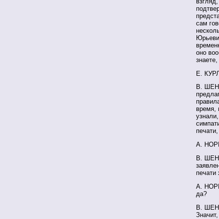
взгляд,
подтвер
предста
сам гов
несколь
Юрьевич
времен
оно воо
знаете,
Е. КУР
В. ШЕН
предлаг
правила
время,
узнали
симпати
печати,
А. НОРК
В. ШЕН
заявлен
печати 
А. НОРК
да?
В. ШЕН
Значит,