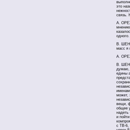
выполн
это наз
нежност
связь. 
А. ОРЕХ
мнению?
казалос
одного.
В. ШЕН
масс я 
А. ОРЕ
В. ШЕН
думаю, 
едины а
предста
сохран
незави
именам
может, 
независ
вещи, 
общее у
надеть 
и пойти
компром
с ТВ-6,
упрек Б