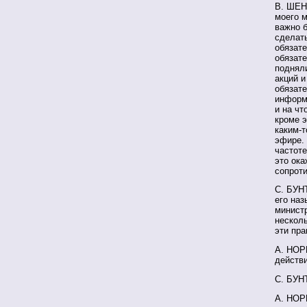
В. ШЕН
моего м
важно б
сделать
обязат
обязат
подняли
акций и
обязате
информа
и на чт
кроме э
каким-т
эфире.
частоте
это ок
сопроти
С. БУН
его наз
министр
нескол
эти пра
А. НОРК
действ
С. БУНТ
А. НОРК