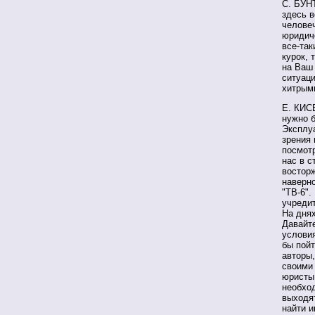
С. БУНТ
здесь в
человеч
юридич
все-так
курок, 
на Ваш 
ситуаци
хитрыми
Е. КИСЕ
нужно б
Эксплу
зрения 
посмотр
нас в с
восторж
наверно
"ТВ-6".
учреди
На дня
Давайте
услови
бы пойт
авторы
своими
юристы,
необход
выходя
найти и