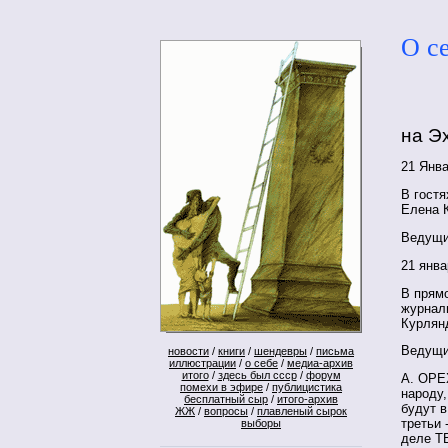
О с
на Э
21 Янва
В гостя
Елена 
Ведущи
21 янва
В прям
журнал
Курлян
Ведущи
новости
/
книги
/
шендевры
/
письма
иллюстрации
/
о себе
/
медиа-архив
итого
/
здесь был ссср
/
форум
А. ОРЕХ
помехи в эфире
/
публицистика
народу,
бесплатный сыр
/
итого-архив
будут в
ЖЖ
/
вопросы
/
плавленый сырок
третьи
выборы
деле ТВ