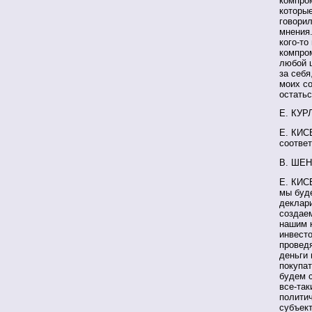
компром
которые
говорил
мнения.
кого-то
компром
любой ц
за себя
моих со
остатьс
Е. КУР
Е. КИС
соотве
В. ШЕН
Е. КИСЕ
мы буде
деклари
создае
нашим 
инвесто
провед
деньги 
покупа
будем с
все-так
полити
субъект