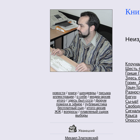
Кни
Неиз
Клоуна
Шесть б
Грише 
Здесь б
Горин. 
Трын-Т
Разнос
новости
/
книги
/
шендевры
/
письма
Бегун
иллюстрации
/
о себе
/
медиа-архив
итого
/
здесь был ссср
/
форум
Сы-ыр!
помехи в эфире
/
публицистика
Свобод
бесплатный сыр
/
итого-архив
Сигнал
ЖЖ
/
вопросы
/
плавленый сырок
Крыса
выборы
Опоссум
Михаил Златковский