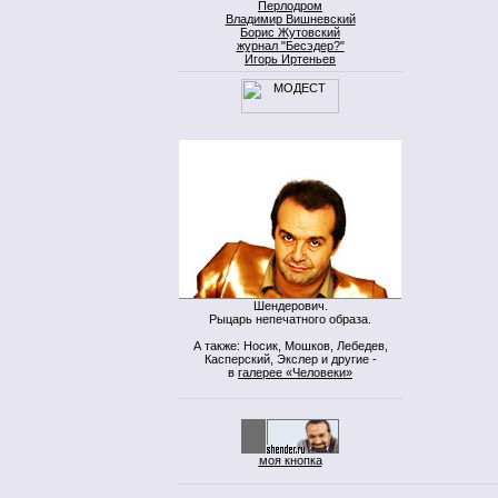
Перлодром
Владимир Вишневский
Борис Жутовский
журнал "Бесэдер?"
Игорь Иртеньев
Шендерович.
Рыцарь непечатного образа.
А также: Носик, Мошков, Лебедев,
Касперский, Экслер и другие -
в
галерее «Человеки»
моя кнопка