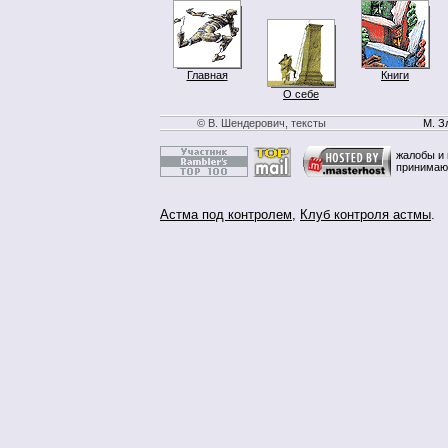
Главная
Книги
О себе
© В. Шендерович, тексты
М. З
жалобы и 
принимаю
Астма под контролем
,
Клуб контроля астмы
.