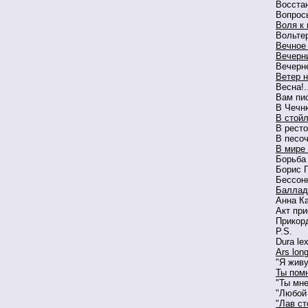
Восста
Вопрос
Воля к
Вольте
Вечное
Вечерн
Вечерн
Ветер 
Весна!.
Вам пи
В Чечн
В стой
В рест
В песо
В мире
Борьба
Борис 
Бессон
Баллад
Анна К
Акт пр
Прикорд
P.S.
Dura lex
Ars long
"Я живу
Ты пом
"Ты мне
"Любой 
"Лав ст