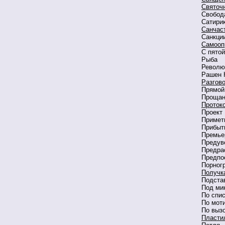
Святоч
Свобод
Сатири
Санчас
Санкци
Самооп
С пято
Рыба
Револю
Рашен 
Разгов
Прямой
Прощан
Проток
Проект
Приметы
Прибыт
Премье
Предув
Предра
Предпос
Порног
Получк
Подстав
Под ми
По спи
По мот
По выз
Пласти