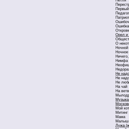
Петля
Перест
Первый
Педаго
Патрио
Ошибоч
Ошибка
Откров
Орел и
Общест
О неко
Ночной
Ночное
Ничего
Нимфа
Неофиц
Недора
Не над
Не надо
Не люб
На чай
На ветв
Мылодра
Музыка
Москов
Мой кот
Митинг
Мама
Малыш 
Лужа (