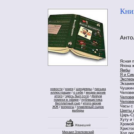
Кни
Анто
Ясная 
Япона ж
Ямбы
Я и Си
Экспери
Экзаме
Чушкин
новости
/
книги
/
шендевры
/
письма
Человек
иллюстрации
/
о себе
/
медиа-архив
итого
/
здесь был ссср
/
форум
Челове
помехи в эфире
/
публицистика
Челове
бесплатный сыр
/
итого-архив
Часы с
ЖЖ
/
вопросы
/
плавленый сырок
Цветы 
выборы
Царь-С
Хуту и 
Хромой
Христо
Михаил Златковский
Ход ре