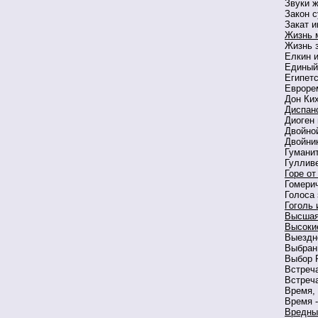
Звуки ж
Закон 
Закат 
Жизнь 
Жизнь 
Елкин 
Единый
Египетс
Евроре
Дон Ки
Диспан
Диоген 
Двойно
Двойни
Гумани
Гуллив
Горе от
Гомери
Голоса
Гоголь 
Высшая
Высоки
Выездн
Выбран
Выбор 
Встреча
Встреча
Время, 
Время -
Вредны