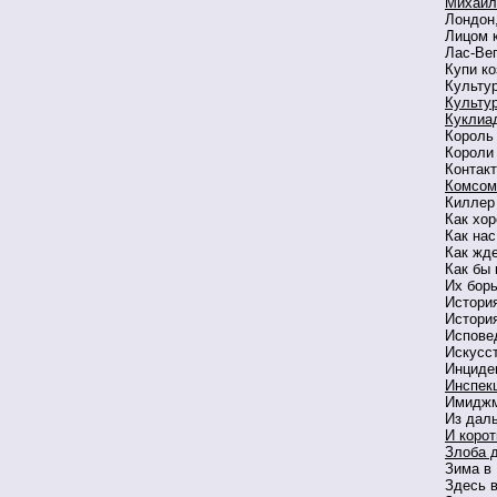
Михайл
Лондон,
Лицом 
Лас-Ве
Купи ко
Культур
Культу
Куклиа
Король
Короли
Контакт
Комсом
Киллер
Как хо
Как нас
Как жд
Как бы
Их бор
Истори
Истори
Испове
Искусс
Инциде
Инспек
Имиджм
Из дал
И корот
Злоба 
Зима в
Здесь 