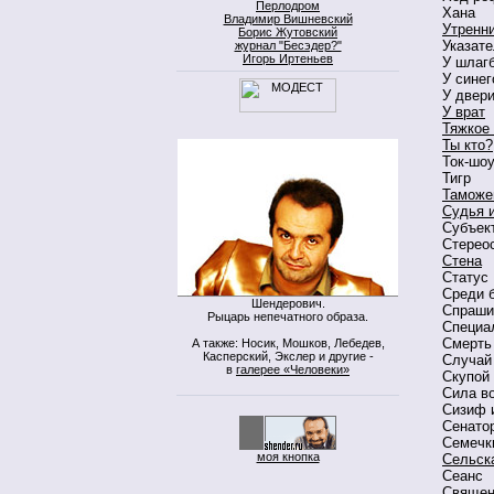
Перлодром
Хана
Владимир Вишневский
Утренни
Борис Жутовский
Указат
журнал "Бесэдер?"
Игорь Иртеньев
У шлаг
У синег
У двер
У врат
Тяжкое 
Ты кто?
Ток-шо
Тигр
Таможе
Судья 
Субъек
Стерео
Стена
Статус
Среди 
Шендерович.
Спраши
Рыцарь непечатного образа.
Специа
Смерть
А также: Носик, Мошков, Лебедев,
Касперский, Экслер и другие -
Случай 
в
галерее «Человеки»
Скупой
Сила в
Сизиф 
Сенатор
Семечк
моя кнопка
Сельск
Сеанс
Священ