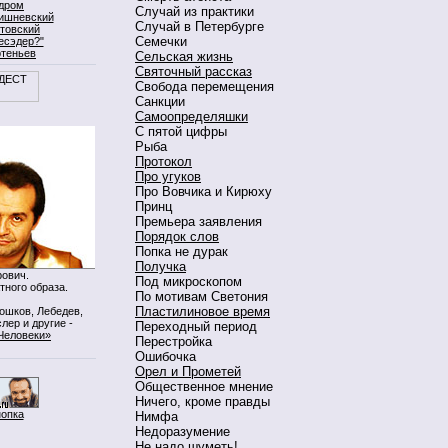
дром
Случай из практики
ишневский
Случай в Петербурге
товский
Семечки
есэдер?"
ртеньев
Сельская жизнь
Святочный рассказ
Свобода перемещения
Санкции
Самоопределяшки
С пятой цифры
Рыба
Протокол
Про угуков
Про Вовчика и Кирюху
Принц
Премьера заявления
Порядок слов
Попка не дурак
Получка
ович.
Под микроскопом
тного образа.
По мотивам Светония
Пластилиновое время
Мошков, Лебедев,
лер и другие -
Переходный период
Человеки»
Перестройка
Ошибочка
Орел и Прометей
Общественное мнение
Ничего, кроме правды
нопка
Нимфа
Недоразумение
Не надо шуметь!