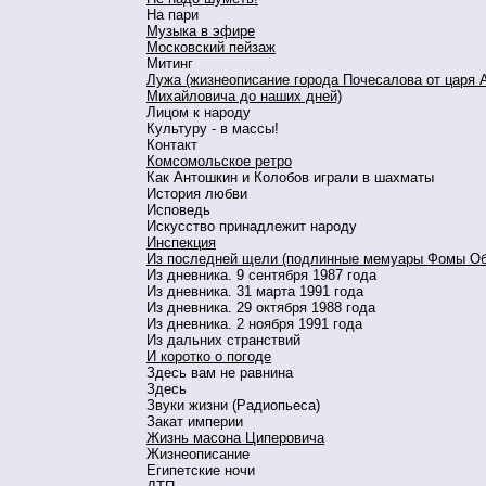
На пари
Музыка в эфире
Московский пейзаж
Митинг
Лужа (жизнеописание города Почесалова от царя 
Михайловича до наших дней)
Лицом к народу
Культуру - в массы!
Контакт
Комсомольское ретро
Как Антошкин и Колобов играли в шахматы
История любви
Исповедь
Искусство принадлежит народу
Инспекция
Из последней щели (подлинные мемуары Фомы Об
Из дневника. 9 сентября 1987 года
Из дневника. 31 марта 1991 года
Из дневника. 29 октября 1988 года
Из дневника. 2 ноября 1991 года
Из дальних странствий
И коротко о погоде
Здесь вам не равнина
Здесь
Звуки жизни (Радиопьеса)
Закат империи
Жизнь масона Циперовича
Жизнеописание
Египетские ночи