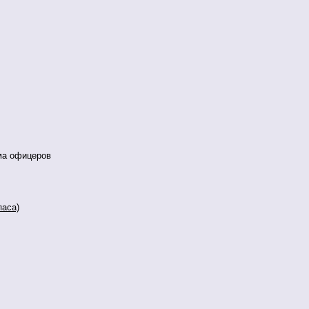
ма офицеров
паса)