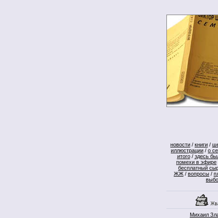
новости
/
книги
/
ш
иллюстрации
/
о с
итого
/
здесь бы
помехи в эфире
бесплатный сы
ЖЖ
/
вопросы
/
п
выб
Михаил Зл