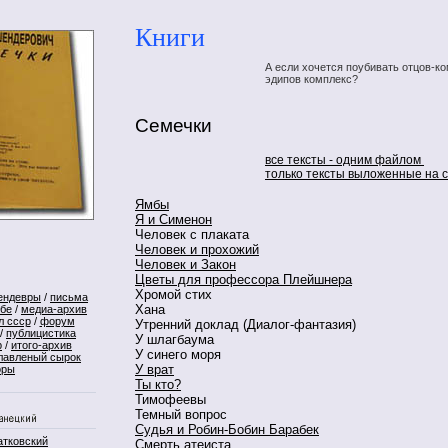
Книги
А если хочется поубивать отцов-ко
эдипов комплекс?
Семечки
все тексты - одним файлом
только тексты выложенные на 
Ямбы
Я и Сименон
Человек с плаката
Человек и прохожий
Человек и Закон
Цветы для профессора Плейшнера
Хромой стих
ендевры
/
письма
Хана
ебе
/
медиа-архив
л ссср
/
форум
Утренний доклад (Диалог-фантазия)
/
публицистика
У шлагбаума
р
/
итого-архив
У синего моря
лавленый сырок
У врат
оры
Ты кто?
Тимофеевы
Темный вопрос
Судья и Робин-Бобин Барабек
атковский
Смерть атеиста