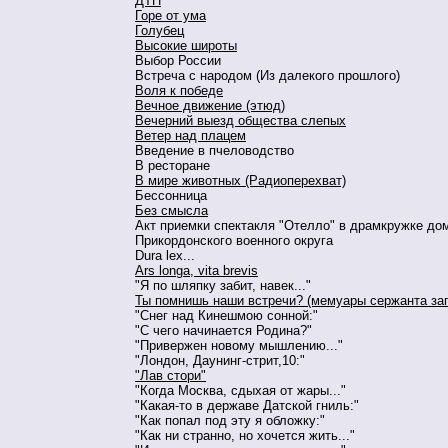
ДТП
Горе от ума
Голубец
Высокие широты
Выбор России
Встреча с народом (Из далекого прошлого)
Воля к победе
Вечное движение (этюд)
Вечерний выезд общества слепых
Ветер над плацем
Введение в пчеловодство
В ресторане
В мире животных (Радиоперехват)
Бессонница
Без смысла
Акт приемки спектакля "Отелло" в драмкружке до
Прикордонского военного округа
Dura lex...
Ars longa, vita brevis
"Я по шляпку забит, навек..."
Ты помнишь наши встречи? (мемуары сержанта за
"Снег над Кинешмою сонной:"
"С чего начинается Родина?"
"Привержен новому мышлению..."
"Лондон, Даунинг-стрит,10:"
"Лав стори"
"Когда Москва, сдыхая от жары..."
"Какая-то в державе Датской гниль:"
"Как попал под эту я обложку:"
"Как ни странно, но хочется жить..."