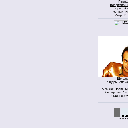
Перло
Владимир В
Борис Жу
журнал "Б
Игорь И
Шендер
Рыцарь непеча
А также: Носик, 
Касперский, Экс
в
галерее «
моя к