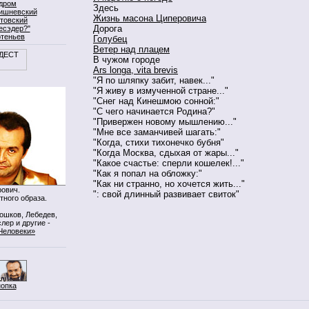
дром
Здесь
ишневский
Жизнь масона Циперовича
товский
Дорога
есэдер?"
ртеньев
Голубец
Ветер над плацем
В чужом городе
Ars longa, vita brevis
"Я по шляпку забит, навек..."
"Я живу в измученной стране..."
"Снег над Кинешмою сонной:"
"С чего начинается Родина?"
"Привержен новому мышлению..."
"Мне все заманчивей шагать:"
"Когда, стихи тихонечко бубня"
"Когда Москва, сдыхая от жары..."
"Какое счастье: сперли кошелек!..."
"Как я попал на обложку:"
"Как ни странно, но хочется жить..."
ович.
": свой длинный развивает свиток"
тного образа.
Мошков, Лебедев,
лер и другие -
Человеки»
нопка