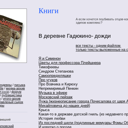
Книги
А если хочется поубивать отцов-ко
эдипов комплекс?
В деревне Гадюкино- дожди
все тексты - одним файлом
только тексты выложенные на 
Я и Сименон
Цветы для профессора Плейшнера
Тимофеевы
Синдром Степанова
Самоопределяшки
Про угуков
Про Вовчика и Кирюху
ендевры
/
письма
Непремиримый Пенкин
ебе
/
медиа-архив
л ссср
/
форум
Музыка в эфире
/
публицистика
Московский пейзаж
р
/
итого-архив
Лужа (жизнеописание города Почесалова от царя 
лавленый сырок
Михайловича до наших дней)
оры
Крыса
Какая-то в державе датской гниль (из недавнего п
История любви
Из последней щели (подлинные мемуары Фомы Об
атковский
И коротко о погоде