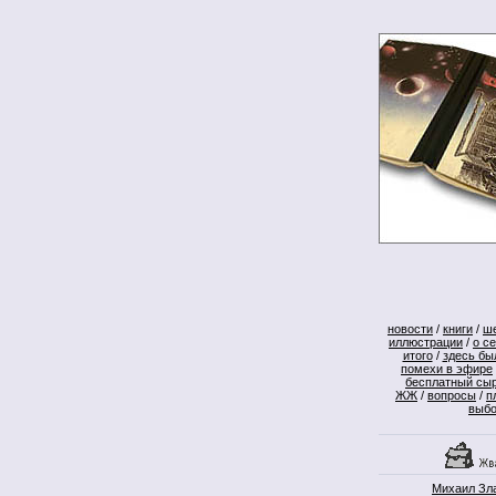
новости
/
книги
/
ш
иллюстрации
/
о с
итого
/
здесь бы
помехи в эфире
бесплатный сы
ЖЖ
/
вопросы
/
п
выб
Михаил Зл