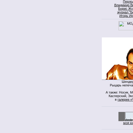
Перло
Владимир В
Борис Жу
журнал "Б
Игорь И
Шендер
Рыцарь непеча
А также: Носик, 
Касперский, Экс
в
галерее «
моя к