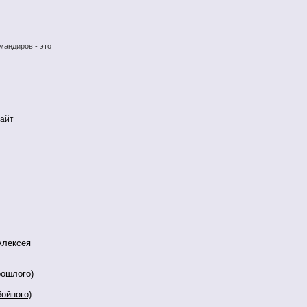
мандиров - это
сайт
Алексея
рошлого)
ойного)