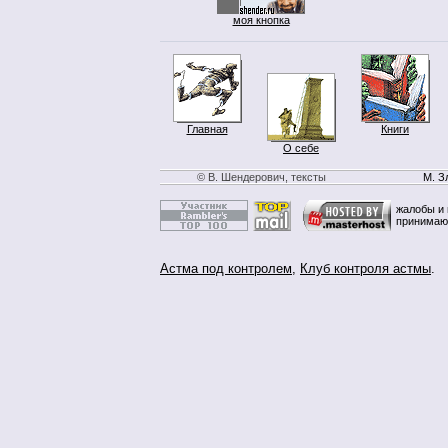
моя кнопка
Главная
Книги
О себе
© В. Шендерович, тексты
М. З
жалобы и 
принимаю
Астма под контролем
,
Клуб контроля астмы
.