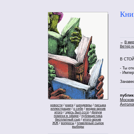
Кни
←
В ми
Ветер н
В СТО
- Ты от
- Импер
Занаве
публик
Москов
Антоло
новости
/
книги
/
шендевры
/
письма
иллюстрации
/
о себе
/
медиа-архив
итого
/
здесь был ссср
/
форум
помехи в эфире
/
публицистика
бесплатный сыр
/
итого-архив
ЖЖ
/
вопросы
/
плавленый сырок
выборы