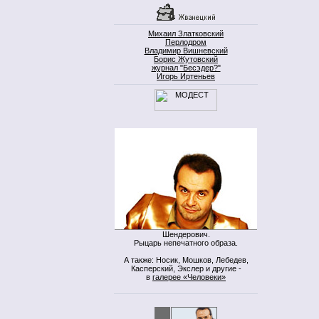
Михаил Златковский
Перлодром
Владимир Вишневский
Борис Жутовский
журнал "Бесэдер?"
Игорь Иртеньев
Шендерович.
Рыцарь непечатного образа.
А также: Носик, Мошков, Лебедев,
Касперский, Экслер и другие -
в
галерее «Человеки»