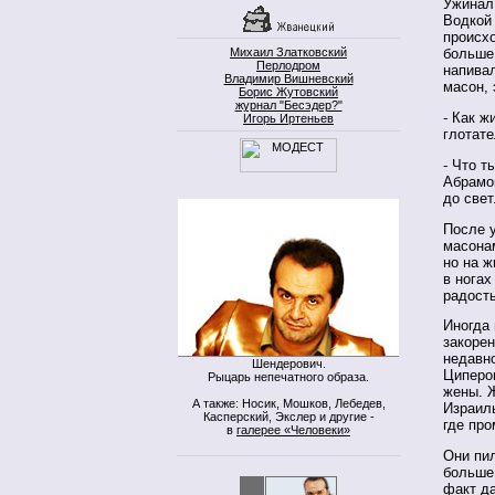
Ужинал
Водкой
происх
Михаил Златковский
больше 
Перлодром
напивал
Владимир Вишневский
масон, 
Борис Жутовский
журнал "Бесэдер?"
- Как ж
Игорь Иртеньев
глотате
- Что т
Абрамо
до свет
После 
масонам
но на ж
в ногах
радост
Иногда
закоре
недавн
Шендерович.
Циперов
Рыцарь непечатного образа.
жены. Ж
А также: Носик, Мошков, Лебедев,
Израиль
Касперский, Экслер и другие -
где пр
в
галерее «Человеки»
Они пил
больше
факт д