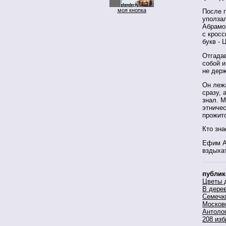
моя кнопка
После 
уползал
Абрамов
с кросс
букв - 
Отгадав
собой и
не дер
Он лежа
сразу, 
знал. М
этничес
прожит
Кто зна
Ефим А
вздыхат
публик
Цветы 
В дере
Семечк
Москов
Антоло
208 изб