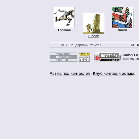
Главная
Книги
О себе
© В. Шендерович, тексты
М. З
жалобы и 
принимаю
Астма под контролем
,
Клуб контроля астмы
.