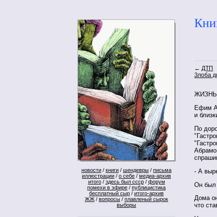
Кни
←
ДТП
Злоба д
ЖИЗНЬ
Ефим А
и близк
По дор
"Гастро
"Гастро
Абрамо
спраши
новости
/
книги
/
шендевры
/
письма
- А выр
иллюстрации
/
о себе
/
медиа-архив
итого
/
здесь был ссср
/
форум
Он был
помехи в эфире
/
публицистика
бесплатный сыр
/
итого-архив
Дома он
ЖЖ
/
вопросы
/
плавленый сырок
что ста
выборы