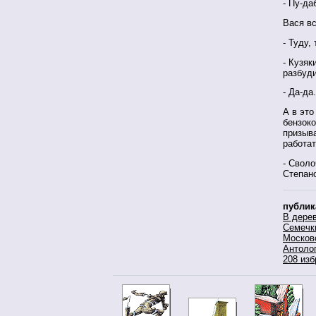
- Пу-да
Вася вс
- Туду,
- Кузяк
разбуд
- Да-да
А в это
бензоко
призыва
работат
- Своло
Степано
публик
В дере
Семечк
Москов
Антоло
208 изб