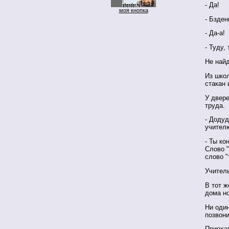
- Да!
моя кнопка
- Бзден
- Да-а!
- Туду,
Не найд
Из школ
стакан 
У двер
труда.
- Додуд
учителю
- Ты ко
Слово 
слово "
Учител
В тот ж
дома н
Ни оди
позвон
Приеха