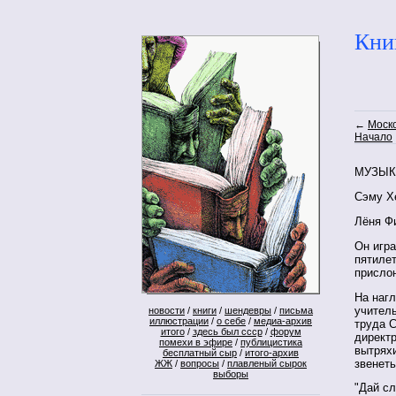
Кни
←
Моск
Начало
МУЗЫК
Сэму Х
Лёня Ф
Он игр
пятилет
прислон
На наг
учител
новости
/
книги
/
шендевры
/
письма
иллюстрации
/
о себе
/
медиа-архив
труда С
итого
/
здесь был ссср
/
форум
директр
помехи в эфире
/
публицистика
вытрях
бесплатный сыр
/
итого-архив
звенеть
ЖЖ
/
вопросы
/
плавленый сырок
выборы
"Дай сл