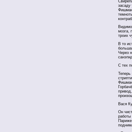
Свирепа
засаду 
Фишмана
темноты
контраб
Видимо
мозга, 
троих ч
В то ис
большая
Через 
санэпид
С тех п
Теперь 
стрипти
Фишман
Горбачё
привод,
произо
Вася Ку
Он чист
работы 
Париже
подним