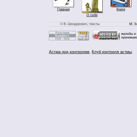
Главная
Книги
О себе
© В. Шендерович, тексты
М. З
жалобы и 
принимаю
Астма под контролем
,
Клуб контроля астмы
.