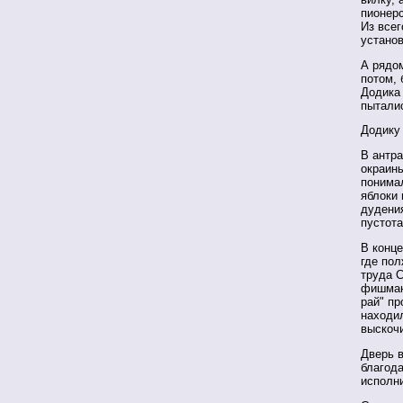
пионерс
Из всег
установ
А рядом
потом, 
Додика
пыталис
Додику
В антр
окраин
понимал
яблоки 
дудения
пустота
В конце
где пол
труда С
фишмано
рай" пр
находи
выскочи
Дверь в
благод
исполни