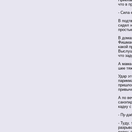
что в п
- Сила 
В подтв
сидел н
просты
В домах
Фишман
какой п
Выслуш
что за
А мама-
шее тяж
Удар эт
парикма
пришлос
привычк
А по в
санэпи
кадку с
- Пу-да
- Туду,
разрыва
вилку, 