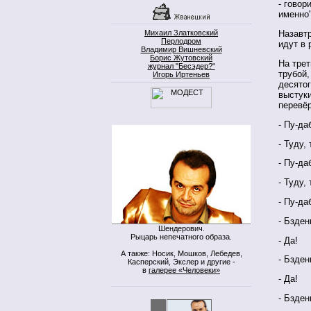
- говор
именно"
Михаил Златковский
Назавтр
Перлодром
идут в 
Владимир Вишневский
Борис Жутовский
На трет
журнал "Бесэдер?"
трубой
Игорь Иртеньев
десятог
выстуки
перевёр
- Пу-да
- Туду,
- Пу-да
- Туду,
- Пу-да
- Бзден
Шендерович.
Рыцарь непечатного образа.
- Да!
А также: Носик, Мошков, Лебедев,
- Бзден
Касперский, Экслер и другие -
в
галерее «Человеки»
- Да!
- Бзден