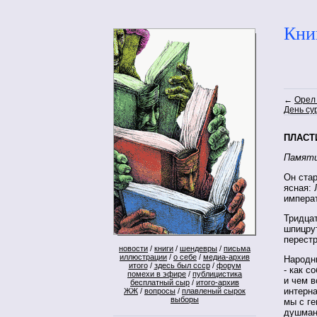
Кни
←
Орел
День су
ПЛАСТ
Памяти
Он стар
ясная: 
императ
Тридцат
шпицру
перестр
новости
/
книги
/
шендевры
/
письма
иллюстрации
/
о себе
/
медиа-архив
Народны
итого
/
здесь был ссср
/
форум
- как с
помехи в эфире
/
публицистика
и чем в
бесплатный сыр
/
итого-архив
интерна
ЖЖ
/
вопросы
/
плавленый сырок
выборы
мы с ге
душман