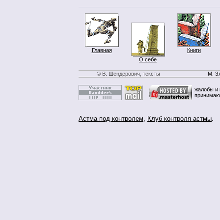
Главная
Книги
О себе
© В. Шендерович, тексты
М. З
жалобы и 
принимаю
Астма под контролем
,
Клуб контроля астмы
.