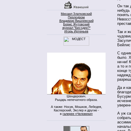
Он так 
нибудь 
Михаил Златковский
понять 
Перлодром
Невосс
Владимир Вишневский
престав
Борис Жутовский
журнал "Бесэдер?"
Игорь Иртеньев
Так и ж
чудовищ
Засулич
Бейлис 
С одни
было. Х
ни-ни! 
а то и 
конце т
надежды
разреш
Да и ка
благоде
Бусурма
Шендерович.
Рыцарь непечатного образа.
исчезне
уверенн
А также: Носик, Мошков, Лебедев,
Касперский, Экслер и другие -
А уж са
в
галерее «Человеки»
собрать
ассимил
начальс
едет. Д