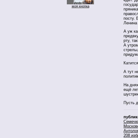
государ
моя кнопка
пряника
правосл
посту. 
Ленина 
А уж ка
предвк
рту, та
А утро
стрельц
придум
Катится
А тут н
политик
На днях
ещё лет
шустрее
Пусть 
публик
Семечк
Москов
Антоло
208 изб