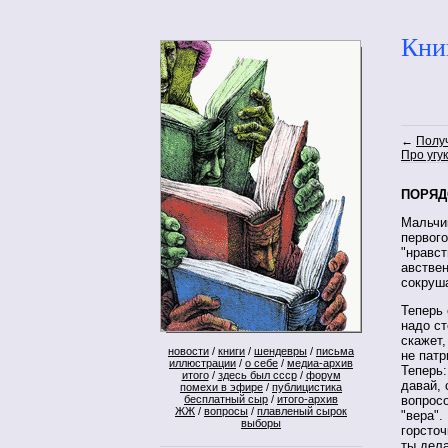
Кни
←
Полу
Про угу
ПОРЯД
Мальчик
первого
"нравст
авствен
сокруша
Теперь 
надо ст
скажет,
новости
/
книги
/
шендевры
/
письма
не патр
иллюстрации
/
о себе
/
медиа-архив
Теперь:
итого
/
здесь был ссср
/
форум
давай, 
помехи в эфире
/
публицистика
бесплатный сыр
/
итого-архив
вопросо
ЖЖ
/
вопросы
/
плавленый сырок
"вера".
выборы
горсточ
ты дела