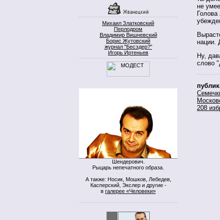
не умее
Голова 
убежде
Михаил Златковский
Перлодром
Выраст
Владимир Вишневский
Борис Жутовский
нации. 
журнал "Бесэдер?"
Игорь Иртеньев
Ну, дав
слово "
публик
Семечк
Москов
208 изб
Шендерович.
Рыцарь непечатного образа.
А также: Носик, Мошков, Лебедев,
Касперский, Экслер и другие -
в
галерее «Человеки»