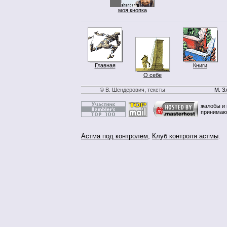
моя кнопка
Главная
Книги
О себе
© В. Шендерович, тексты
М. З
жалобы и 
принимаю
Астма под контролем
,
Клуб контроля астмы
.