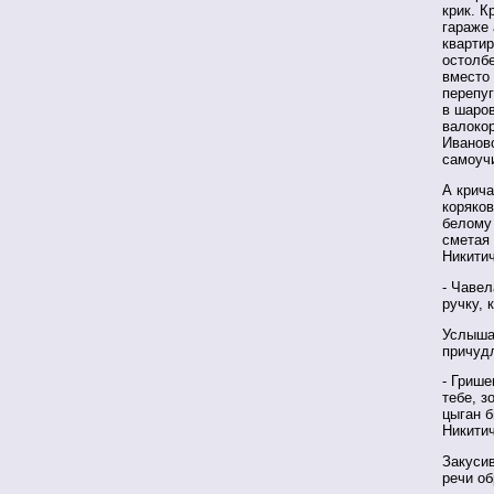
крик. К
гараже 
квартир
остолбе
вместо 
перепуг
в шаров
валокор
Иваново
самоучи
А крича
коряков
белому
сметая
Никитич
- Чавел
ручку, 
Услыша
причуд
- Грише
тебе, з
цыган б
Никитич
Закусив
речи об