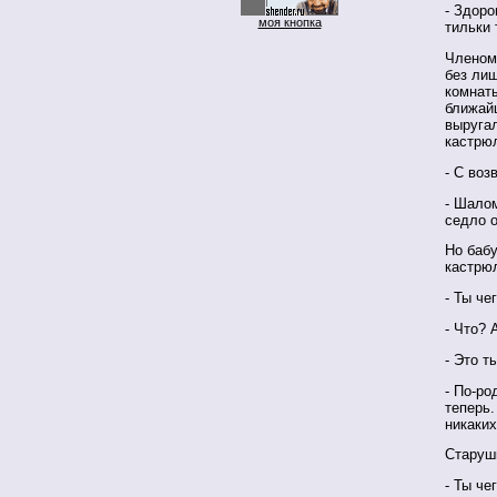
- Здоро
моя кнопка
тильки 
Членом 
без ли
комнаты
ближай
выругал
кастрюл
- С воз
- Шалом
седло о
Но бабу
кастрюл
- Ты че
- Что? 
- Это т
- По-ро
теперь.
никаких
Старуш
- Ты че