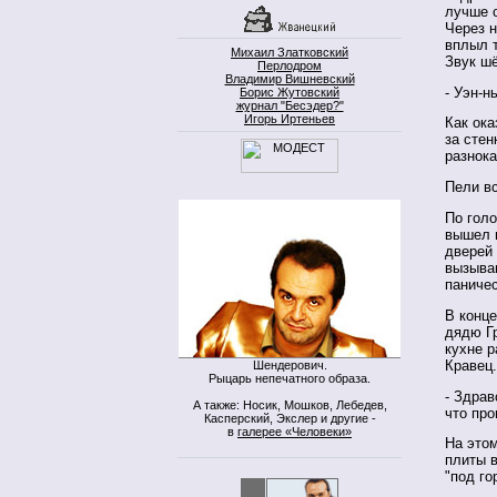
лучше с
Через н
вплыл 
Михаил Златковский
Звук шё
Перлодром
Владимир Вишневский
- Уэн-нь
Борис Жутовский
журнал "Бесэдер?"
Игорь Иртеньев
Как ока
за стен
разнок
Пели вс
По голо
вышел в
дверей 
вызыва
паничес
В конце
дядю Гр
кухне р
Кравец.
Шендерович.
Рыцарь непечатного образа.
- Здрав
А также: Носик, Мошков, Лебедев,
что про
Касперский, Экслер и другие -
в
галерее «Человеки»
На этом
плиты в
"под го