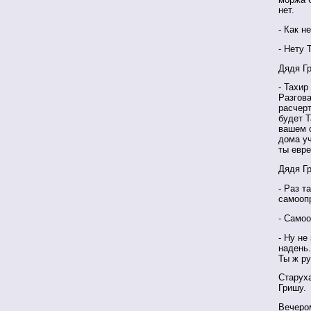
нет.
- Как н
- Нету 
Дядя Г
- Тахир
Разгова
расчерт
будет Т
вашем 
дома уч
ты евре
Дядя Г
- Раз т
самооп
- Самоо
- Ну не
надень.
Ты ж ру
Старух
Гришу.
Вечеро