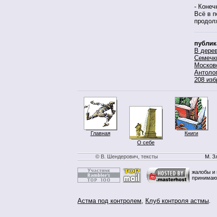
- Конеч
Всё в 
продолж
публик
В дере
Семечк
Москов
Антоло
208 изб
Главная
Книги
О себе
© В. Шендерович, тексты
М. З
жалобы и 
принимаю
Астма под контролем
,
Клуб контроля астмы
.