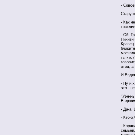
- Совсе
Старуш
- Как н
тосклив
- Ой, Г
Никитич
Кравец 
блакитн
москале
ты кто?
говорит
отец, а
И Евдо
- Ну и 
это - н
"Уэн-нь
Евдоки
- Да-а!
- Кто-о?
- Коряк
семьёй,
моржа б