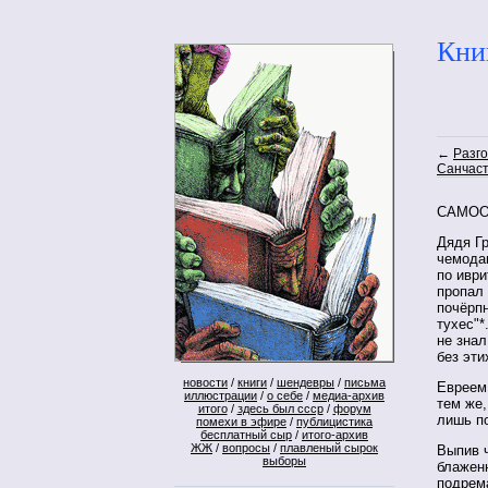
Кни
←
Разг
Санчас
САМОО
Дядя Г
чемодан
по иври
пропал 
почёрпн
тухес"*
не знал
без эти
новости
/
книги
/
шендевры
/
письма
Евреем
иллюстрации
/
о себе
/
медиа-архив
тем же,
итого
/
здесь был ссср
/
форум
лишь по
помехи в эфире
/
публицистика
бесплатный сыр
/
итого-архив
ЖЖ
/
вопросы
/
плавленый сырок
Выпив 
выборы
блажен
подрема