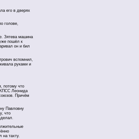
ила его в дверях
по голове,
е. Зятева машина
уже пошёл к
аривал он и бил
етрович вспомнил,
скивала руками и
, потому что
К КПСС Леонида
союзов. Причём
ену Павловну
у, что
 делал.
должительные
лённо
л на тахту.