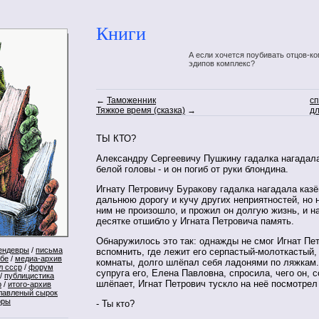
Книги
А если хочется поубивать отцов-ко
эдипов комплекс?
←
Таможенник
сп
Тяжкое время (сказка)
→
дл
ТЫ КТО?
Александру Сергеевичу Пушкину гадалка нагадала
белой головы - и он погиб от руки блондина.
Игнату Петровичу Буракову гадалка нагадала каз
дальнюю дорогу и кучу других неприятностей, но н
ним не произошло, и прожил он долгую жизнь, и н
десятке отшибло у Игната Петровича память.
Обнаружилось это так: однажды не смог Игнат Пе
ендевры
/
письма
вспомнить, где лежит его серпастый-молоткастый, 
ебе
/
медиа-архив
комнаты, долго шлёпал себя ладонями по ляжкам.
л ссср
/
форум
супруга его, Елена Павловна, спросила, чего он, 
/
публицистика
шлёпает, Игнат Петрович тускло на неё посмотрел
р
/
итого-архив
лавленый сырок
оры
- Ты кто?