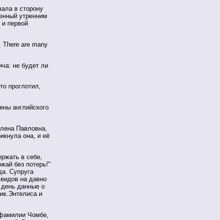
вала в сторону
ченный утренним
 и первой
R. There are many
ича: не будет ли
то проглотил,
жены английского
 Елена Павловна,
рикнула она, и её
ержать в себе,
жай без потерь!"
да. Супруга
 видов на давно
 день данные о
ик.Энтелиса и
 фамилии Чомбе,