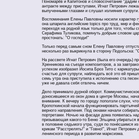
Пономарёв и Капитонов и словосочетание "дадим о
антракте между приступами, Игнат Петрович лежал
выпученными глазами и слушал излияния супруги.
Воспоминания Елены Павловны носили характер г
она шпарила английские topics про труд, мир и фе
переходя на родной язык только для того, чтобы с
Серафима Туликова, помянуть добрым словом цар
простонать: "О господи!"
Только перед самым сном Елену Павловну отпусти
несколько раз выкрикнула в сторону Подольска: "Су
На рассвете Игнат Петрович (была его очередь) п
Хренникова на съезде композиторов, а за завтрак
успехом изобразил Иосипа Броз Тито с карикатуры
счастью для супруги, наблюдать всё это ей пришл
семь утра она приступила к исполнению ста песен 
уже не давала себя отвлечь ничем.
Дело принимало дурной оборот. Коммунистическое
доносившееся из окон дома в центре Москвы, нач
внимание. К вечеру по городу поползли слухи, что
Кропоткинской начала функционировать партъячей
верного направления. Под окнами начали собират
портретами. Ночью на фасаде дома появилась на
призывающая какого-то Беню Эльцина убираться в
в половине седьмого утра, судя по понёсшимся из
крикам "Расстрелять!" и "Говно!", Игнат Петрович
ленинского периода в развитии марксизма.