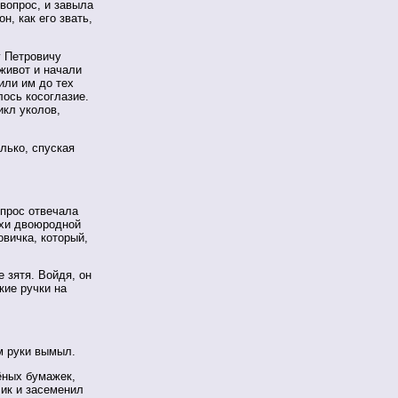
 вопрос, и завыла
н, как его звать,
у Петровичу
живот и начали
или им до тех
лось косоглазие.
икл уколов,
лько, спуская
опрос отвечала
охи двоюродной
вичка, который,
 зятя. Войдя, он
кие ручки на
м руки вымыл.
ёных бумажек,
чик и засеменил