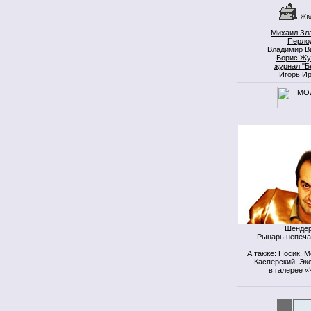
Михаил Зл
Перло
Владимир В
Борис Жу
журнал "Б
Игорь И
Шендер
Рыцарь непеча
А также: Носик, 
Касперский, Экс
в
галерее «