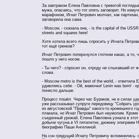
За завтраком Елена Павловна с тревогой погляды
мужа, опасаясь, что тот опять заговорит. Но изму
марафоном, Игнат Петрович молчал, как партизан,
заговорила она сама.
- Moscow, - сказала она, - is the capital of the USS
streets and squares here!
Хотя хотела всего лишь спросить у Игната Петров
тот ещё гренков?
Игнат Петрович поперхнулся глотком какао, а то, ч
пошло у него носом.
- Ты чего? - спросил он, отроду не слыхавший от 
слова.
- Moscow metro is the best of the world, - ответила
удивляясь себе. - Ой, мамочки! Lenin was born! - к
понесло дальше.
Процесс пошёл. Через час Бураков, не в силах уд
уже рассказывал супруге передовицу "Собрать уро
из августовской "Правды" какого-то кромешного го
плакала, но Игнат Петрович был неумолим. Кроме
съеденный урожай, Елена Павловна узнала в этот
добыче чугуна в VI пятилетке, дюжину эпиграмм Н
биографию Паши Ангелиной.
На сон грядущий Игнату Петровичу вспомнились: