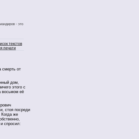
мандиров - это
исок текстов
я печати
 смерть от
ённый дом,
ичего этого с
а восьмом её
трович
и, стоя посреди
 Когда же
собственно,
 и спросил: