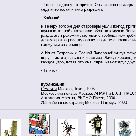
- Ясно, - вздохнул старичок. Он ласково поглади
седым волосам и тихо разрешил:
- Забывай.
К вечеру того же дня староверы ушли из-под прит
шумною толпой откочевали обратно к музею Ленин
раздавать прохожим листовки с требованием доби
дерьмократов расследования по делу о похищени
коммунистов-ленинцев.
А Игнат Петрович с Еленой Павловной живут межд
пору - там же, на своей квартире. Живут хорошо, 
каждое утро, встав ото сна, спрашивают друг друг
- Ты кто?
публикации:
Семечки
Москва, Текст, 1995
Московский пейзаж
Москва, АПАРТ и Б.С.Г.-ПРЕСС
Антология
Москва, ЭКСМО-Пресс, 2000
208 избранных страниц
Москва, Вагриус, 2000