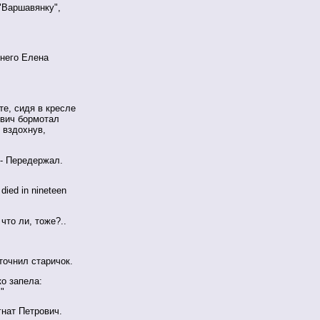
"Варшавянку",
 него Елена
е, сидя в кресле
ович бормотал
 вздохнув,
 - Передержал.
died in nineteen
 что ли, тоже?..
точнил старичок.
ко запела:
"
Игнат Петрович.