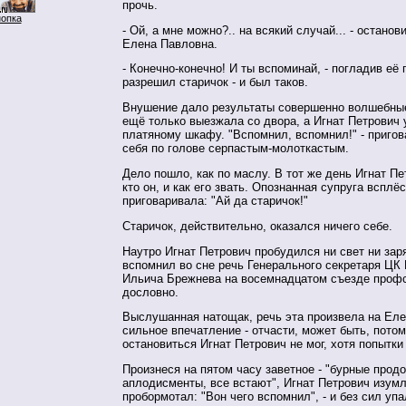
прочь.
нопка
- Ой, а мне можно?.. на всякий случай... - останов
Елена Павловна.
- Конечно-конечно! И ты вспоминай, - погладив её 
разрешил старичок - и был таков.
Внушение дало результаты совершенно волшебны
ещё только выезжала со двора, а Игнат Петрович 
платяному шкафу. "Вспомнил, вспомнил!" - пригов
себя по голове серпастым-молоткастым.
Дело пошло, как по маслу. В тот же день Игнат П
кто он, и как его звать. Опознанная супруга всплё
приговаривала: "Ай да старичок!"
Старичок, действительно, оказался ничего себе.
Наутро Игнат Петрович пробудился ни свет ни заря
вспомнил во сне речь Генерального секретаря Ц
Ильича Брежнева на восемнадцатом съезде проф
дословно.
Выслушанная натощак, речь эта произвела на Ел
сильное впечатление - отчасти, может быть, потом
остановиться Игнат Петрович не мог, хотя попытки
Произнеся на пятом часу заветное - "бурные про
аплодисменты, все встают", Игнат Петрович изум
пробормотал: "Вон чего вспомнил", - и без сил упа