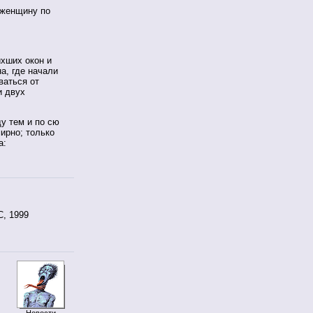
л женщину по
ихших окон и
а, где начали
ваться от
и двух
у тем и по сю
мирно; только
а:
, 1999