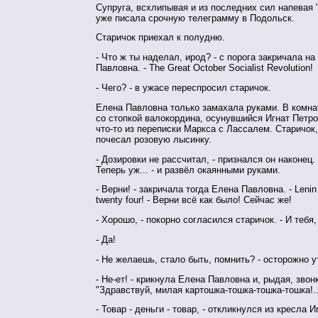
Супруга, всхлипывая и из последних сил напевая 
уже писала срочную телеграмму в Подольск.
Старичок приехал к полудню.
- Что ж ты наделал, ирод? - с порога закричала на
Павловна. - The Great October Socialist Revolution!
- Чего? - в ужасе переспросил старичок.
Елена Павловна только замахала руками. В комнат
со стопкой валокордина, осунувшийся Игнат Петр
что-то из переписки Маркса с Лассалем. Старичок,
почесал розовую лысинку.
- Дозировки не рассчитал, - признался он наконец.
Теперь уж... - и развёл окаянными руками.
- Верни! - закричала тогда Елена Павловна. - Lenin 
twenty four! - Верни всё как было! Сейчас же!
- Хорошо, - покорно согласился старичок. - И тебя,
- Да!
- Не желаешь, стало быть, помнить? - осторожно у
- Не-ет! - крикнула Елена Павловна и, рыдая, звон
"Здравствуй, милая картошка-тошка-тошка-тошка!..
- Товар - деньги - товар, - откликнулся из кресла 