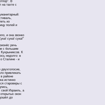
тпор". В
 на тахте с
уманитарный:
стиваль,
петь из
ицу полей и
ло, и она звонко
ка! сука! сука!"
роизнёс речь
ом с большим
 Кукрыниксов. К
ось недолго: в
о Сталине - и
 двухголосие,
ало привлекать
 в районе
ка истинно
ься староверы с
дпись,
 свой Израиль, а
 открытых окон
 дошёл до