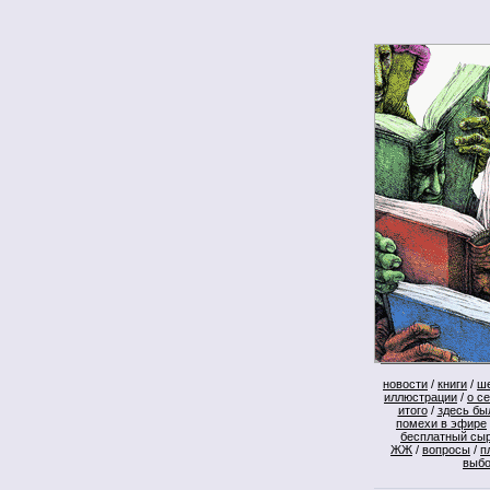
новости
/
книги
/
ш
иллюстрации
/
о с
итого
/
здесь бы
помехи в эфире
бесплатный сы
ЖЖ
/
вопросы
/
п
выб