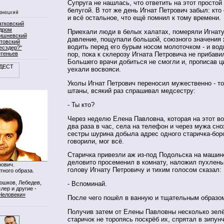
Супруга не нашлась, что ответить на этот простой
белугой. В тот же день Игнат Петрович забыл: кто о
и всё остальное, что ещё помнил к тому времени.
атковский
дром
Приехали люди в белых халатах, померяли Игнат
ишневский
давление, пощупали большой, союзного значения 
товский
водить перед его бурым носом молоточком - и вод
есэдер?"
ртеньев
пор, пока к склерозу Игната Петровича не прибави
Большего врачи добиться не смогли и, прописав ц
уехали восвояси.
Уколы Игнат Петрович переносил мужественно - то
штаны, всякий раз спрашивал медсестру:
- Ты кто?
Через неделю Елена Павловна, которая на этот в
два раза в час, села на телефон и через мужа сн
сестры шурина добыла адрес одного старичка-боро
говорили, мог всё.
Старичка привезли аж из-под Подольска на машине
деловито просеменил в комнату, наложил пухлень
ович.
голову Игнату Петровичу и тихим голосом сказал:
тного образа.
Мошков, Лебедев,
- Вспоминай.
лер и другие -
Человеки»
После чего пошёл в ванную и тщательным образо
Получив затем от Елены Павловны несколько зел
старичок не торопясь поскрёб их, спрятал в зипун