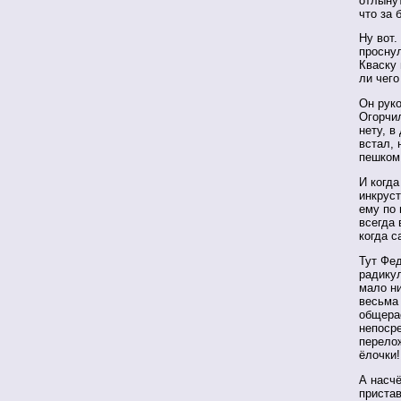
отлыну
что за 
Ну вот.
просну
Кваску 
ли чего
Он руко
Огорчил
нету, в
встал, 
пешком
И когда
инкруст
ему по 
всегда 
когда с
Тут Фе
радикул
мало ни
весьма 
общерас
непосре
перелож
ёлочки!
А насчё
пристав