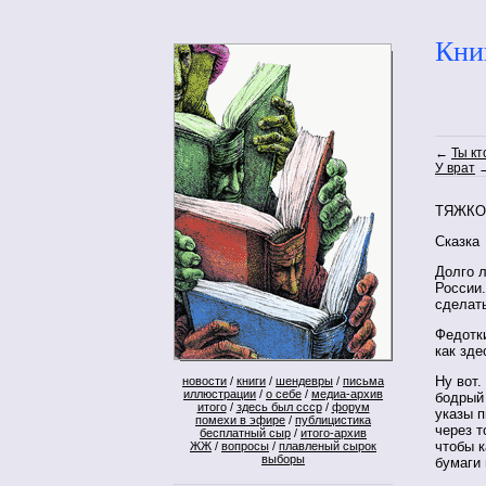
Кни
←
Ты кт
У врат
ТЯЖКО
Сказка
Долго л
России.
сделать
Федотки
как зде
Ну вот.
новости
/
книги
/
шендевры
/
письма
иллюстрации
/
о себе
/
медиа-архив
бодрый 
итого
/
здесь был ссср
/
форум
указы п
помехи в эфире
/
публицистика
через т
бесплатный сыр
/
итого-архив
чтобы к
ЖЖ
/
вопросы
/
плавленый сырок
выборы
бумаги 