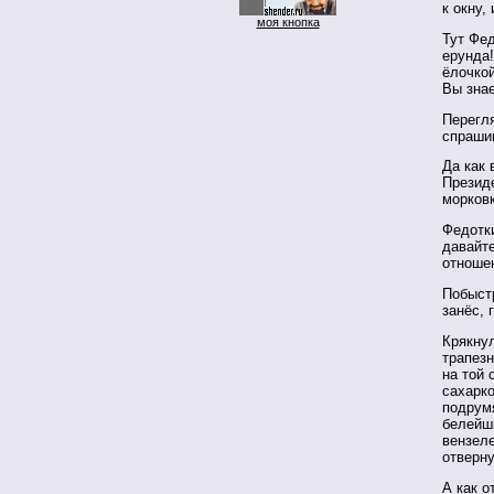
к окну,
моя кнопка
Тут Фед
ерунда!
ёлочкой
Вы знае
Перегля
спрашив
Да как 
Президе
морковк
Федотки
давайте
отношен
Побыстр
занёс, 
Крякну
трапезн
на той 
сахарко
подрумя
белейш
вензеле
отверну
А как о