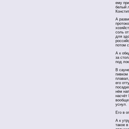
ему при
белый л
Констит
А разви
протоко
хозяйст
соль от
для здо
российс
потом 
А к обе
за стол
под лок
В сауне
пивком 
плавал,
его отт
посадил
нём нап
насчёт 
вообще?
уснул.
Его в о
А к утр
такое в