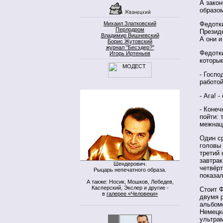
А закон
образо
Михаил Златковский
Федотки
Перлодром
Президе
Владимир Вишневский
А они и
Борис Жутовский
журнал "Бесэдер?"
Федотки
Игорь Иртеньев
которые
- Госпо
работой
- Ага! 
- Конеч
пойти: 
межнац
Один ср
головы 
третий 
завтрак
Шендерович.
четвёрт
Рыцарь непечатного образа.
показал
А также: Носик, Мошков, Лебедев,
Касперский, Экслер и другие -
Стоит Ф
в
галерее «Человеки»
двумя р
альбомо
Немецка
ультрам