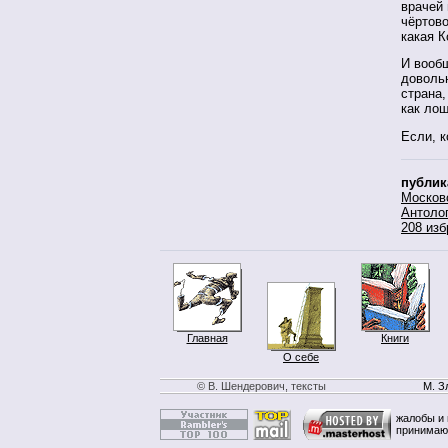
врачей 
чёртово
какая К
И вооб
довольн
страна,
как лош
Если, к
публик
Москов
Антоло
208 изб
Главная
Книги
О себе
© В. Шендерович, тексты
М. З
жалобы и 
принимаю