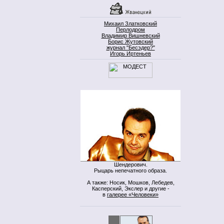
Михаил Златковский
Перлодром
Владимир Вишневский
Борис Жутовский
журнал "Бесэдер?"
Игорь Иртеньев
Шендерович.
Рыцарь непечатного образа.
А также: Носик, Мошков, Лебедев,
Касперский, Экслер и другие -
в
галерее «Человеки»