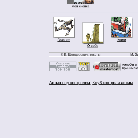
моя кнопка
Главная
Книги
О себе
© В. Шендерович, тексты
М. З
жалобы и 
принимаю
Астма под контролем
,
Клуб контроля астмы
.