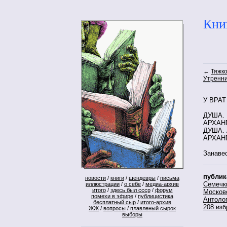
Кни
←
Тяжко
Утренни
У ВРАТ
ДУША. 
АРХАНГ
ДУША. 
АРХАНГ
Занаве
публик
новости
/
книги
/
шендевры
/
письма
Семечк
иллюстрации
/
о себе
/
медиа-архив
итого
/
здесь был ссср
/
форум
Москов
помехи в эфире
/
публицистика
Антоло
бесплатный сыр
/
итого-архив
208 изб
ЖЖ
/
вопросы
/
плавленый сырок
выборы