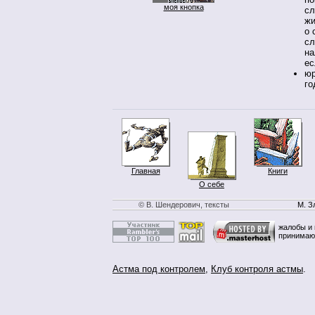
моя кнопка
сл
жи
о 
сл
на
ес
юр
го
Главная
Книги
О себе
© В. Шендерович, тексты
М. З
жалобы и 
принимаю
Астма под контролем
,
Клуб контроля астмы
.