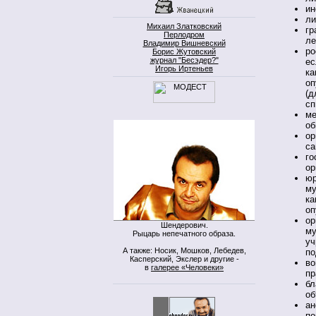
ин
ли
Михаил Златковский
гр
Перлодром
ле
Владимир Вишневский
ро
Борис Жутовский
журнал "Бесэдер?"
ес
Игорь Иртеньев
ка
оп
(д
сп
ме
об
ор
са
го
ор
юр
му
ка
оп
ор
Шендерович.
му
Рыцарь непечатного образа.
уч
А также: Носик, Мошков, Лебедев,
по
Касперский, Экслер и другие -
во
в
галерее «Человеки»
пр
бл
об
ан
по