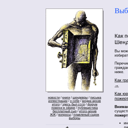
Выб
Как 
Шенд
Вы мож
избира
Перечи
граждан
ниже.
Как гр
→
Как ю
новости
/
книги
/
шендевры
/
письма
пожер
иллюстрации
/
о себе
/
медиа-архив
итого
/
здесь был ссср
/
форум
Вниман
помехи в эфире
/
публицистика
сущест
бесплатный сыр
/
итого-архив
ЖЖ
/
вопросы
/
плавленый сырок
пожерт
выборы
ин
ли