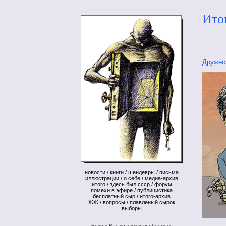
Ито
Дружес
новости
/
книги
/
шендевры
/
письма
иллюстрации
/
о себе
/
медиа-архив
итого
/
здесь был ссср
/
форум
помехи в эфире
/
публицистика
бесплатный сыр
/
итого-архив
ЖЖ
/
вопросы
/
плавленый сырок
выборы
Если у Вас возникли проблемы с