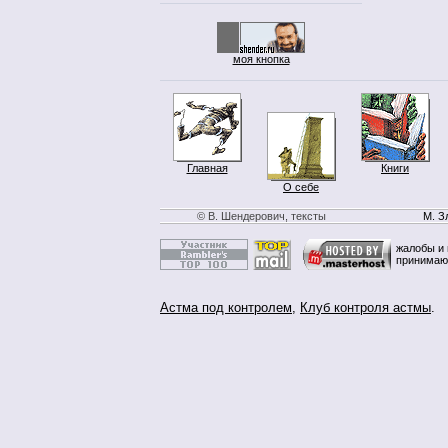
моя кнопка
Главная
Книги
О себе
© В. Шендерович, тексты
М. З
жалобы и 
принимаю
Астма под контролем
,
Клуб контроля астмы
.