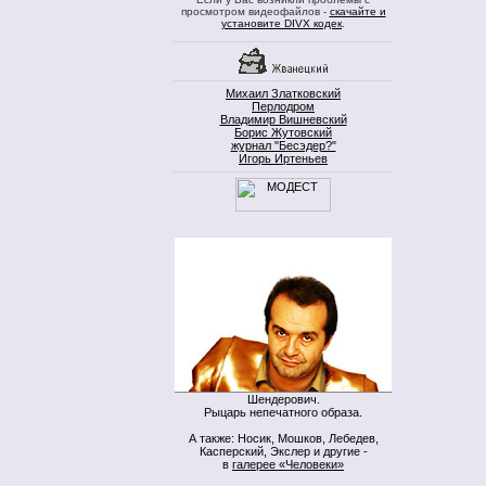
просмотром видеофайлов -
скачайте и
установите DIVX кодек
.
Михаил Златковский
Перлодром
Владимир Вишневский
Борис Жутовский
журнал "Бесэдер?"
Игорь Иртеньев
Шендерович.
Рыцарь непечатного образа.
А также: Носик, Мошков, Лебедев,
Касперский, Экслер и другие -
в
галерее «Человеки»