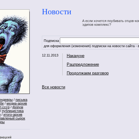
Новости
А если хочется поубивать отцов-ко
эдипов комплекс?
Подписка
для оформления (изменения) подписки на новости сайта - в
12.11.2013
Накануне
Рацпредложение
Продолжаем разговор
Все новости
ендевры
/
письма
ебе
/
медиа-архив
л ссср
/
форум
/
публицистика
р
/
итого-архив
лавленый сырок
оры