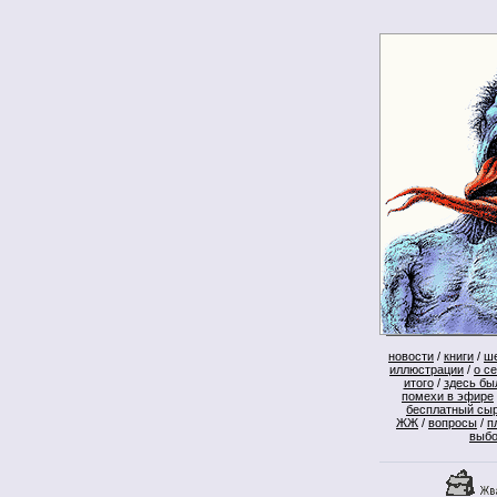
новости
/
книги
/
ш
иллюстрации
/
о с
итого
/
здесь бы
помехи в эфире
бесплатный сы
ЖЖ
/
вопросы
/
п
выб