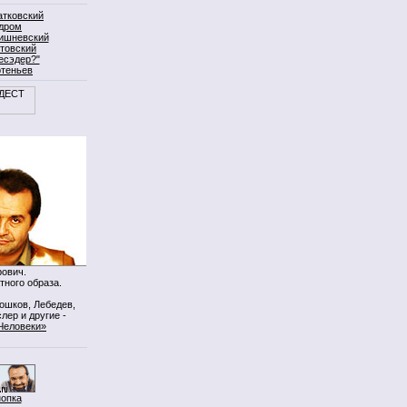
атковский
дром
ишневский
товский
есэдер?"
ртеньев
ович.
тного образа.
Мошков, Лебедев,
лер и другие -
Человеки»
нопка