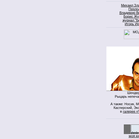
Михаил Зл
Перло
Владимир В
Борис Жу
журнал "Б
Игорь И
Шендер
Рыцарь непеча
А также: Носик, 
Касперский, Экс
в
галерее «
моя к