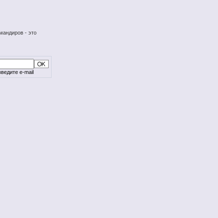
мандиров - это
ведите e-mail