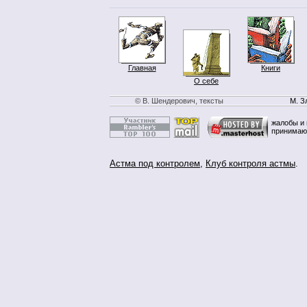
Главная
Книги
О себе
© В. Шендерович, тексты
М. З
жалобы и 
принимаю
Астма под контролем
,
Клуб контроля астмы
.