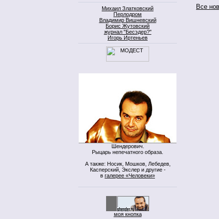
Все но
Михаил Златковский
Перлодром
Владимир Вишневский
Борис Жутовский
журнал "Бесэдер?"
Игорь Иртеньев
Шендерович.
Рыцарь непечатного образа.
А также: Носик, Мошков, Лебедев,
Касперский, Экслер и другие -
в
галерее «Человеки»
моя кнопка