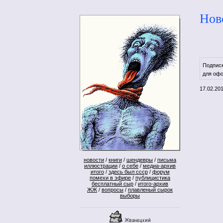
Нов
Подпис
для офо
17.02.20
новости
/
книги
/
шендевры
/
письма
иллюстрации
/
о себе
/
медиа-архив
итого
/
здесь был ссср
/
форум
помехи в эфире
/
публицистика
бесплатный сыр
/
итого-архив
ЖЖ
/
вопросы
/
плавленый сырок
выборы