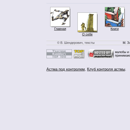
Главная
Книги
О себе
© В. Шендерович, тексты
М. З
жалобы и 
принимаю
Астма под контролем
,
Клуб контроля астмы
.