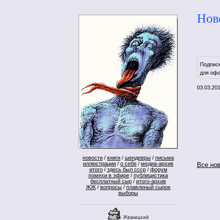
Нов
Подпис
для офо
03.03.20
новости
/
книги
/
шендевры
/
письма
иллюстрации
/
о себе
/
медиа-архив
Все но
итого
/
здесь был ссср
/
форум
помехи в эфире
/
публицистика
бесплатный сыр
/
итого-архив
ЖЖ
/
вопросы
/
плавленый сырок
выборы