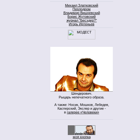
Михаил Златковский
Перлодром
Владимир Вишневский
Борис Жутовский
журнал "Бесэдер?"
Игорь Иртеньев
Шендерович.
Рыцарь непечатного образа.
А также: Носик, Мошков, Лебедев,
Касперский, Экслер и другие -
в
галерее «Человеки»
моя кнопка