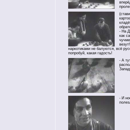
вперё
проле
(став
карто
кладё
обрат
- На 
как с
чучме
везут
наркотиками не балуются, всё рус
попробуй, какая гадость!
- А т
распо
Запад
- И н
полез