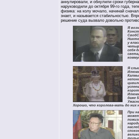
аннулировали, и обнулили сроки губерна
наруководили до октября 99-го года, теп
физика: на колу мочало, начинай сначала
знает, и называется стабильностью. Вп
решение суда вызвало довольно против
Я воз
Конст
СвобС
Никто
у влас
четыре
себя д
света
коммун
Я слы
Илюмж
Калмык
непон
цивил
успее
корот
Илюмж
даже 
Ужасн
Хорошо, что королева-мать до них н
При н
может
пожиз
народа
насле
спокое
велик
тольк