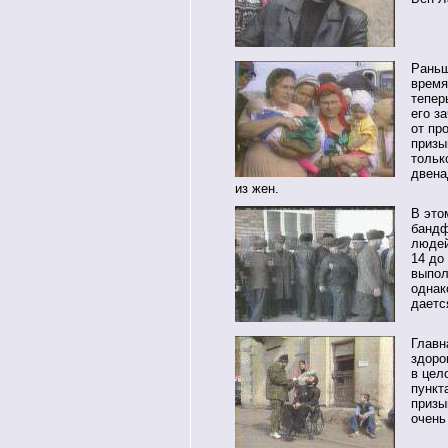
Раньш
время
тепер
его з
от пр
призы
тольк
двена
из жен.
В это
бандф
людей
14 до
выпол
однак
даетс
Главн
здоро
в цел
пункт
призы
очень