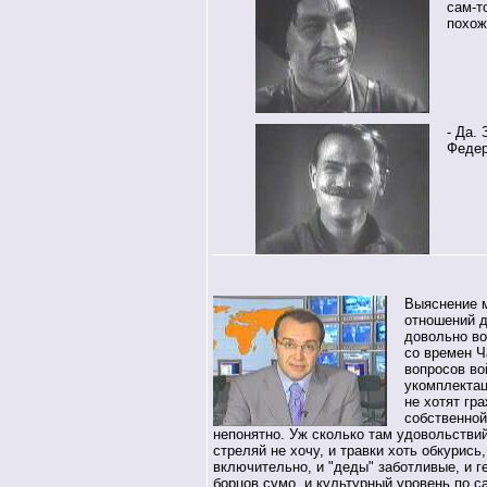
сам-т
похож
- Да.
Федер
Выяснение 
отношений д
довольно в
со времен Ч
вопросов во
укомплектац
не хотят гр
собственной
непонятно. Уж сколько там удовольствий
стреляй не хочу, и травки хоть обкурись
включительно, и "деды" заботливые, и г
борцов сумо, и культурный уровень по с