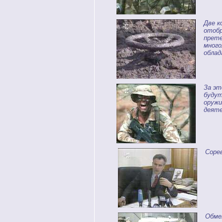
Две к
отобр
прете
много
облад
За эт
будут
оружи
деят
Соре
Обме