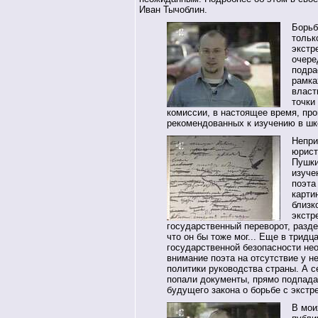
Иван Тычоблин.
Борьб
тольк
экстр
очере
подра
рамка
власт
точки
комиссии, в настоящее время, про
рекомендованных к изучению в шк
Непри
юрист
Пушки
изуче
поэта
карти
близк
экстр
государственный переворот, разде
что он бы тоже мог... Еще в тридц
государственной безопасности не
внимание поэта на отсутствие у н
политики руководства страны. А с
попали документы, прямо подпад
будущего закона о борьбе с экстр
В мои