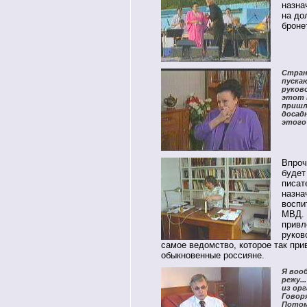
назна
на до
броне
Стран
пуска
руков
этот в
пришла
досад
этого
Впроч
будет
писат
назна
воспи
МВД. 
привл
руков
самое ведомство, которое так при
обыкновенные россияне.
Я воо
режу..
из орг
Говоря
Потом