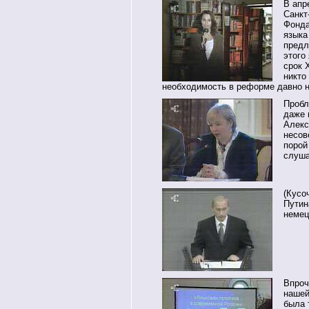
В апр
Санкт
Фонда
языка
предл
этого
срок 
никто
необходимость в реформе давно н
Пробл
даже
Алекс
несов
порой
слуша
(Кусо
Путин
немец
Впроч
нашей
была 