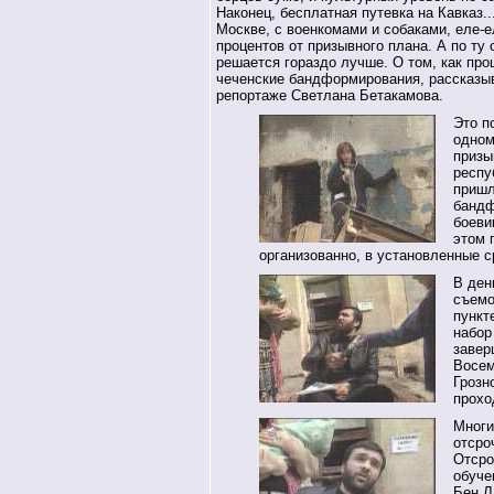
Наконец, бесплатная путевка на Кавказ..
Москве, с военкомами и собаками, еле-е
процентов от призывного плана. А по ту
решается гораздо лучше. О том, как про
чеченские бандформирования, рассказы
репортаже Светлана Бетакамова.
Это п
одном
призы
респу
пришл
бандф
боеви
этом 
организованно, в установленные с
В ден
съемо
пункт
набор
завер
Восем
Грозн
прохо
Многи
отсро
Отсро
обуче
Бен Л