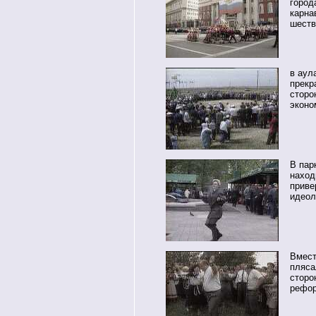
город
карна
шеств
в аул
прекр
сторо
эконо
В пар
наход
приве
идеол
Вмест
пляса
сторо
рефо