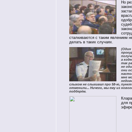
Но ре
закон
заста
врасп
одобр
судеб
закон
сотру
сталкиваются с таким явлением не
делать в таких случаях.
(Один
проку
получ
а коде
так р
не оди
они о
насто
мне м
недов
слыхом не слыхивал про 58-ю, пункт 8
отменили... Ничего, мы ему из новог
подберём.
Клара
для п
эфире