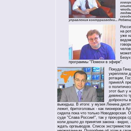
говор
опыте,
чтобы
людям 
сегодн
управления контрразведки... Ребята
Росси
на ро
уже н
ведом
говор
челов
может
Безух
программы "Помехи в эфире".
Покуда Генш
укрепляли д
ротации, Го
принялА пре
о политичес
этот был у н
девяносто т
доброхоты в
выкидыш. В итоге: у музея Ленина деся
лежит, бритоголовых - как пионеров в Ар
сидела пока что только Новодворская. О
суде "Слава России!", так у прокурора 
коли дошло до принятия закона - видно,
ждать оргвыводов. Список экстремистов
неожиданным. Подробнее об этом в сво