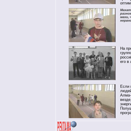
оптим
Махат
разно
махи,
нервн
На пр
групп
росси
его в 
Если 
людей
Алма-
везде
энерг
Полуш
прогр