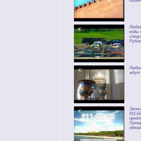
охран
Любо
езды 
спецс
Рубле
Люби
ждут 
Звони
911-0
предл
Питер
обяза