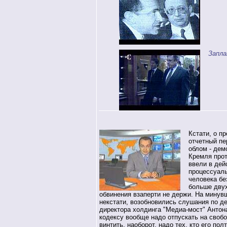
Запла
Кстати, о пр
отчетный п
облом - дем
Кремля прот
ввели в дей
процессуаль
человека бе
больше двух
обвинения взаперти не держи. На минув
некстати, возобновились слушания по д
директора холдинга "Медиа-мост" Антона
кодексу вообще надо отпускать на свобо
винтить, наоборот, надо тех, кто его пол