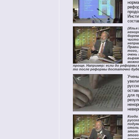
норма
рефор
продо
Инсти
соста
(Илья
ненор
борем
чисто
неправ
Правил
того,
очень 
выраж
можно
проще. Например: если до реформы мы говор
то после реформы достаточно будет 
Учены
увели
русск
остав
для п
резул
ненор
невер
Когда
русск
подума
стольк
этот .
этого 
счаст