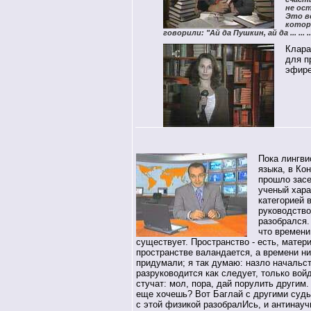
не ос
Это вс
котор
говорили: "Ай да Пушкин, ай да ... ... ..
Клара
для п
эфире
Пока лингв
языка, в Ко
прошло засе
ученый хара
категорией 
руководство
разобрался.
что времени
существует. Пространство - есть, матер
пространстве валандается, а времени ни
придумали; я так думаю: назло начальст
разруководится как следует, только войд
стучат: мол, пора, дай порулить другим.
еще хочешь? Вот Баглай с другими судь
с этой физикой разобралИсь, и антинауч