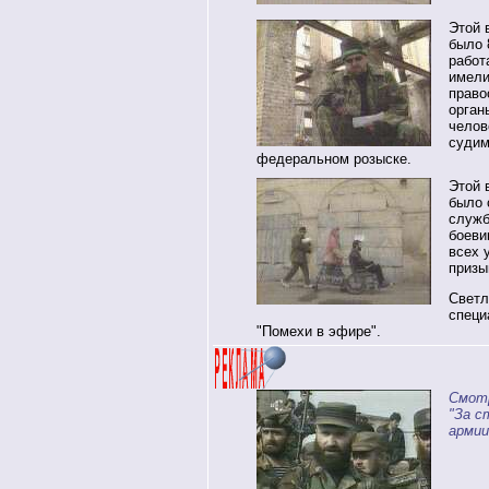
Этой 
было 
работ
имели
право
орган
челов
судим
федеральном розыске.
Этой 
было 
служб
боеви
всех 
призы
Светл
специ
"Помехи в эфире".
Смот
"За с
армии