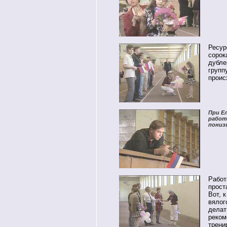
Ресур
сорок
дубле
групп
проис
При Е
работа
пониз
Работ
прост
Вот, 
вялог
делат
реком
трени