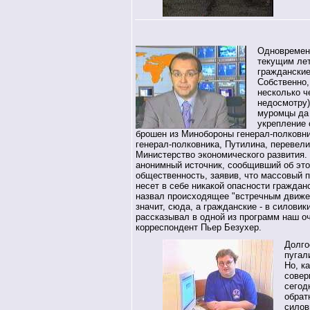
Одновремен
текущим ле
гражданские
Собственно,
несколько ч
недосмотру)
муромцы да 
укрепление 
брошен из Минобороны генерал-полковни
генерал-полковника, Путилина, перевели
Министерство экономического развития
анонимный источник, сообщивший об это
общественность, заявив, что массовый 
несет в себе никакой опасности граждан
назвал происходящее "встречным движен
значит, сюда, а гражданские - в силови
рассказывал в одной из программ наш о
корреспондент Пьер Безухер.
Долго
пугал
Но, к
совер
сегод
обрат
силов