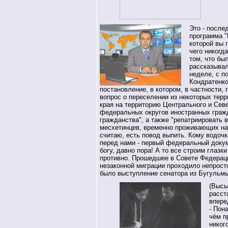
Это - после
программа "
которой вы 
чего никогд
том, что бы
рассказывал
неделе, с п
Кондратенко
постановление, в котором, в частности,
вопрос о переселении из некоторых тер
края на территорию Центрального и Сев
федеральных округов иностранных гражд
гражданства", а также "репатриировать в
месхетинцев, временно проживающих на
считаю, есть повод выпить. Кому водочки
перед нами - первый федеральный докум
богу, давно пора! А то все строим глазк
противно. Прошедшее в Совете Федерац
незаконной миграции проходило непрос
было выступление сенатора из Бугульм
(Высы
расст
впере
- Пон
чём п
никог