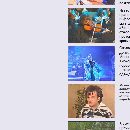
возгл
Извес
прави
инфор
мечта
абсол
стало
прете
кресл
Ожида
должн
Минис
Кирко
перев
летн
одеж
Я оче
событ
накопи
много
перед
К сож
причи