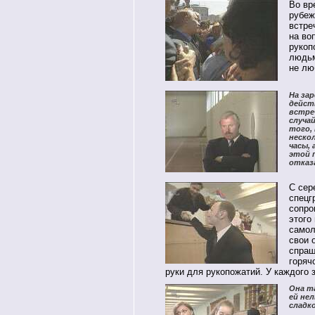
Во вр
рубеж
встре
на во
рукоп
людьм
не лю
На за
дейст
встре
случа
того, 
неско
часы, 
этой 
отказ
С сер
спецг
сопро
этого
самол
свои 
спраш
горяч
руки для рукопожатий. У каждого 
Она т
ей нел
сладк