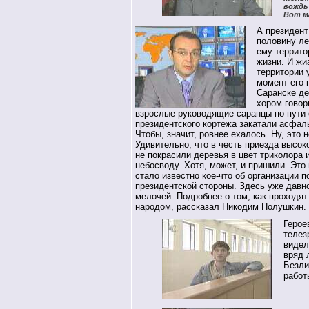
вождь 
Вот м
А президент
половину л
ему террит
жизни. И жи
территории 
момент его 
Саранске де
хором говор
взрослые руководящие саранцы по пути
президентского кортежа закатали асфал
Чтобы, значит, ровнее ехалось. Ну, это 
Удивительно, что в честь приезда высок
не покрасили деревья в цвет триколора 
небосводу. Хотя, может, и пришили. Это
стало известно кое-что об организации 
президентской стороны. Здесь уже давно
мелочей. Подробнее о том, как проходят
народом, рассказал Никодим Полушкин.
Герое
телез
видел
вряд 
Безли
работ