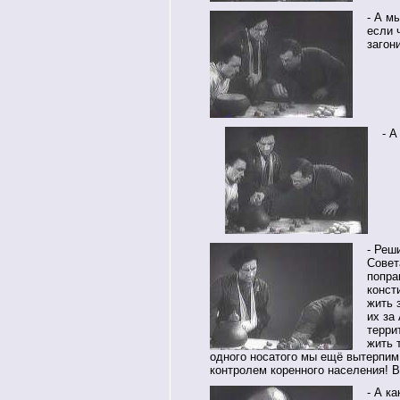
- А м
если 
загон
- А
- Реш
Совет
попра
конст
жить 
их за
терри
жить 
одного носатого мы ещё вытерпим
контролем коренного населения! Во
- А к