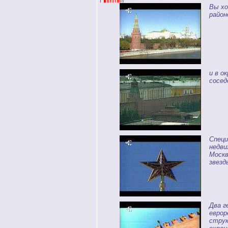
Вы х
район
и в о
сосед
Специ
недви
Москв
звезд
Два г
еврор
струк