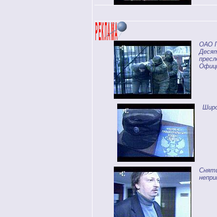
ОАО Г
Десят
пресл
Офици
Широ
Снят
непри