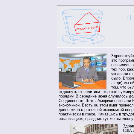
Здравствуйт
это програм
появились в
тех пор, ка
узнавали от 
было. Впроч
люди) мы об
том, что бы
отдохнуть от политики - коротко суммир
порядку! В середине июня случилось до
Соединенные Штаты Америки признали Р
экономикой. Весть об этом вмиг пронесл
давно жила с рыночной экономикой непри
практически в грехе. Начавшись в трудо
организациях, праздник тут же выплесну
Здрав
США з