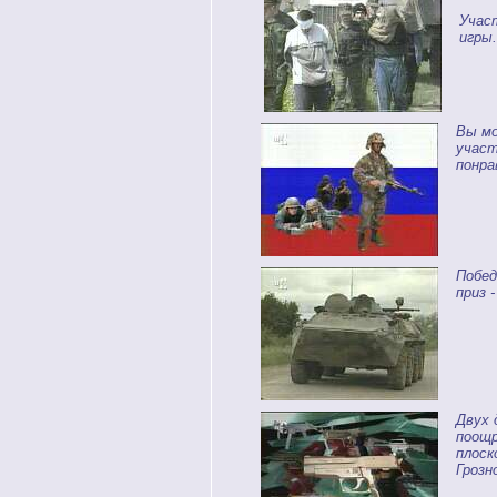
Учас
игры.
Вы м
участ
понра
Побед
приз 
Двух 
поощр
плоск
Грозн