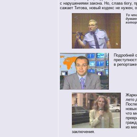
с нарушениями закона. Но, слава богу, п
сажает Титова, новый кодекс не нужен, он
То что
думаю
котор
Подробней о
преступност
в репортаже
Жарки
лето 
Поспе
новых
что м
превр
гражд
из ме
заключения.