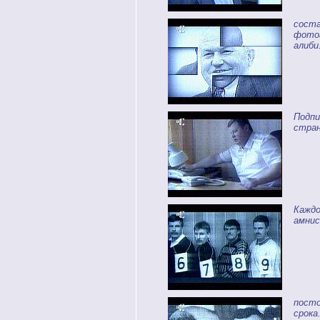
соста
фотог
алиби
Подпи
стран
Каждо
амнис
посто
срока