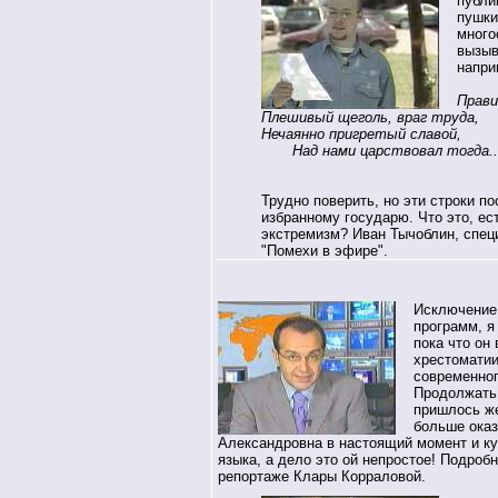
публи
пушки
много
вызыв
напри
Прави
Плешивый щеголь, враг труда,
Нечаянно пригретый славой,
Над нами царствовал тогда..
Трудно поверить, но эти строки п
избранному государю. Что это, ес
экстремизм? Иван Тычоблин, спе
"Помехи в эфире".
Исключение
программ, я
пока что он
хрестоматии
современног
Продолжать 
пришлось же
больше ока
Александровна в настоящий момент и к
языка, а дело это ой непростое! Подробн
репортаже Клары Корраловой.