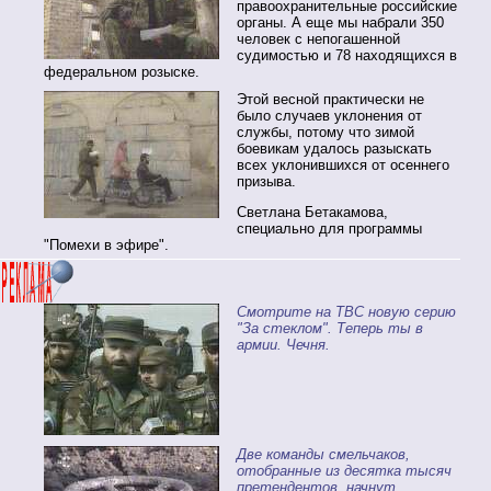
правоохранительные российские
органы. А еще мы набрали 350
человек с непогашенной
судимостью и 78 находящихся в
федеральном розыске.
Этой весной практически не
было случаев уклонения от
службы, потому что зимой
боевикам удалось разыскать
всех уклонившихся от осеннего
призыва.
Светлана Бетакамова,
специально для программы
"Помехи в эфире".
Смотрите на ТВС новую серию
"За стеклом". Теперь ты в
армии. Чечня.
Две команды смельчаков,
отобранные из десятка тысяч
претендентов, начнут