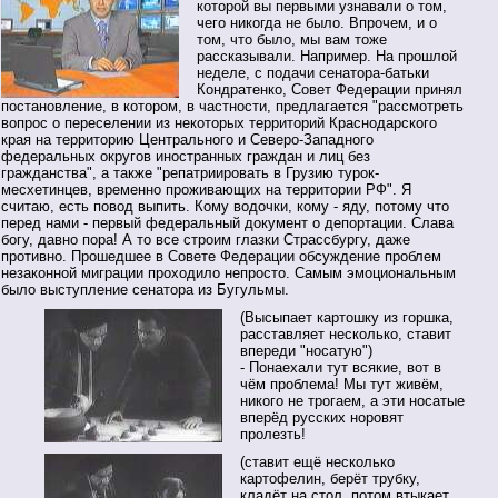
которой вы первыми узнавали о том,
чего никогда не было. Впрочем, и о
том, что было, мы вам тоже
рассказывали. Например. На прошлой
неделе, с подачи сенатора-батьки
Кондратенко, Совет Федерации принял
постановление, в котором, в частности, предлагается "рассмотреть
вопрос о переселении из некоторых территорий Краснодарского
края на территорию Центрального и Северо-Западного
федеральных округов иностранных граждан и лиц без
гражданства", а также "репатриировать в Грузию турок-
месхетинцев, временно проживающих на территории РФ". Я
считаю, есть повод выпить. Кому водочки, кому - яду, потому что
перед нами - первый федеральный документ о депортации. Слава
богу, давно пора! А то все строим глазки Страссбургу, даже
противно. Прошедшее в Совете Федерации обсуждение проблем
незаконной миграции проходило непросто. Самым эмоциональным
было выступление сенатора из Бугульмы.
(Высыпает картошку из горшка,
расставляет несколько, ставит
впереди "носатую")
- Понаехали тут всякие, вот в
чём проблема! Мы тут живём,
никого не трогаем, а эти носатые
вперёд русских норовят
пролезть!
(ставит ещё несколько
картофелин, берёт трубку,
кладёт на стол, потом втыкает