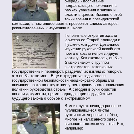
очередь - воспитание
подрастающего поколения в
рамках уважения к закону и
власти в целом. Именно с этой
точки зрения в президентской
комиссии, в настоящее время, проверяют список авторов,
рекомендованных к изучению в школе.
Неприятные открытия ждали
юристов со Старой площади в
Пушкинском доме. Детальное
изучение рукописей покойного
поэта открыло неприглядную
картину. Как оказалось, он был
близко знаком с группой
экстремистов, готовивших
государственный переворот, разделял их взгляды; говорил,
что он бы тоже мог... Еще в тридцатые годы органы
государственной безопасности неоднократно обращали
внимание поэта на отсутствие у него правильного понимания
политики руководства страны. А сегодня в руки юристов
попали документы, прямо подпадающие под действие
будущего закона о борьбе с экстремизмом.
В моих руках никогда ранее не
публиковавшиеся листы
пушкинских черновиков. Увы,
многое из написанного здесь
вызывает тяжелые чувства. Вот,
например: