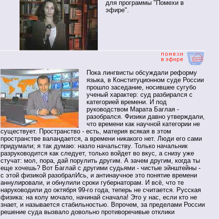
для программы "Помехи в
эфире".
Пока лингвисты обсуждали реформу
языка, в Конституционном суде России
прошло заседание, носившее сугубо
ученый характер: суд разбирался с
категорией времени. И под
руководством Марата Баглая -
разобрался. Физики давно утверждали,
что времени как научной категории не
существует. Пространство - есть, материя всякая в этом
пространстве валандается, а времени никакого нет. Люди его сами
придумали; я так думаю: назло начальству. Только начальник
разруководится как следует, только войдет во вкус, а снизу уже
стучат: мол, пора, дай порулить другим. А зачем другим, когда ты
еще хочешь? Вот Баглай с другими судьями - чистые эйнштейны -
с этой физикой разобралИсь, и антинаучное это понятие времени
аннулировали, и обнулили сроки губернаторам. И всё, что те
наруководили до октября 99-го года, теперь не считается. Русская
физика: на колу мочало, начинай сначала! Это у нас, если кто не
знает, и называется стабильностью. Впрочем, за пределами России
решение суда вызвало довольно противоречивые отклики