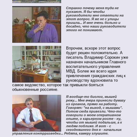
Странно почему меня туда не
пускают. Я бы чтобы
руководители мне ответили на
этот вопрос. Я же не с улицы
пришла... И мне очень больно и
досадно, что наши руководители
этого не понимают.
Впрочем, вскоре этот вопрос
будет решен положительно. А
писатель Владимир Сорокин уже
назначен начальником Главного
воспитательного управления
МВД. Более же всего идея
привлечения гражданских лиц к
руководству вдохновила то
самое ведомство, которое так привыкли бояться
обыкновенные россияне.
Я вообще-то биолог, мышей
режу... Мне вчера принесли бумагу
из органов, прямо на работу.
Говорят: "на выход, с мышами".
Потом сюда привезли. Что-то
говорили о моем оперативном
опыте, о карьерном росте - ну,
чтобы от мышей подальше, а к
людям поближе. И вот - с
сегодняшнего дня я - начальник
управления контрразведки... Ребята, камеру глушите.