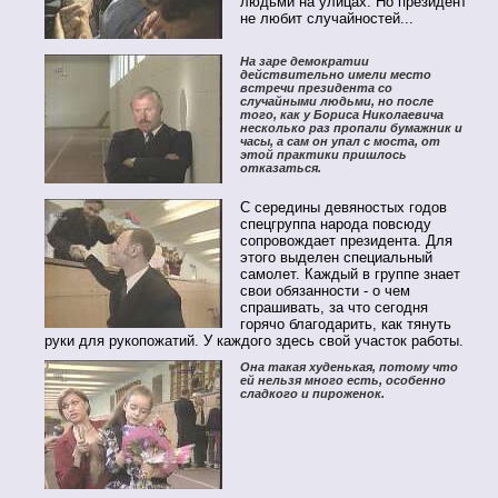
людьми на улицах. Но президент
не любит случайностей...
На заре демократии
действительно имели место
встречи президента со
случайными людьми, но после
того, как у Бориса Николаевича
несколько раз пропали бумажник и
часы, а сам он упал с моста, от
этой практики пришлось
отказаться.
С середины девяностых годов
спецгруппа народа повсюду
сопровождает президента. Для
этого выделен специальный
самолет. Каждый в группе знает
свои обязанности - о чем
спрашивать, за что сегодня
горячо благодарить, как тянуть
руки для рукопожатий. У каждого здесь свой участок работы.
Она такая худенькая, потому что
ей нельзя много есть, особенно
сладкого и пироженок.