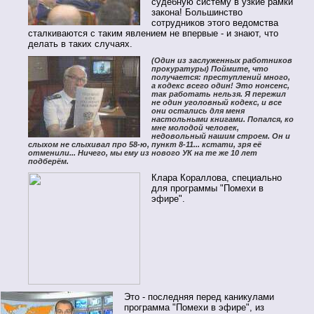
судебную систему в узкие рамки
закона! Большинство
сотрудников этого ведомства
сталкиваются с таким явлением не впервые - и знают, что
делать в таких случаях.
(Один из заслуженных работников
прокуратуры) Поймите, что
получается: преступлений много,
а кодекс всего один! Это нонсенс,
так работать нельзя. Я пережил
не один уголовный кодекс, и все
они остались для меня
настольными книгами. Попался, ко
мне молодой человек,
недовольный нашим строем. Он и
слыхом не слыхивал про 58-ю, пункт 8-11... кстати, зря её
отменили... Ничего, мы ему из нового УК на те же 10 лет
подберём.
Клара Кораллова, специально
для программы "Помехи в
эфире".
Это - последняя перед каникулами
программа "Помехи в эфире", из