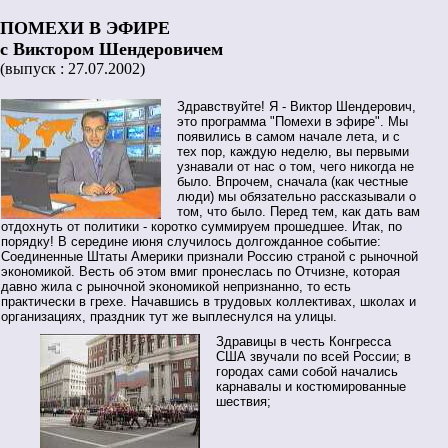
ПОМЕХИ В ЭФИРЕ
с Виктором Шендеровичем
(выпуск : 27.07.2002)
Здравствуйте! Я - Виктор Шендерович,
это программа "Помехи в эфире". Мы
появились в самом начале лета, и с
тех пор, каждую неделю, вы первыми
узнавали от нас о том, чего никогда не
было. Впрочем, сначала (как честные
люди) мы обязательно рассказывали о
том, что было. Перед тем, как дать вам
отдохнуть от политики - коротко суммируем прошедшее. Итак, по
порядку! В середине июня случилось долгожданное событие:
Соединенные Штаты Америки признали Россию страной с рыночной
экономикой. Весть об этом вмиг пронеслась по Отчизне, которая
давно жила с рыночной экономикой непризнанно, то есть
практически в грехе. Начавшись в трудовых коллективах, школах и
организациях, праздник тут же выплеснулся на улицы.
Здравицы в честь Конгресса
США звучали по всей России; в
городах сами собой начались
карнавалы и костюмированные
шествия;