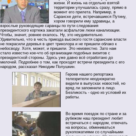
жизни. И жизнь на отдельно взятой
территории улучшалась сразу, прямо в
момент его прилета. Например, в
Саранске дети, встречавшиеся Путину,
хором говорили ему здравицы, а
взрослые руководящие саранцы по пути следования
президентского кортежа закатали асфальтом люки канализации.
Чтобы, значит, ровнее ехалось. Ну, это неудивительно.
Удивительно, что в честь приезда высокого гостя саранские власти
не покрасили деревья в цвет триколора и не пришили облако к
небосводу. Хотя, может, и пришили. Это неизвестно. Зато нам
стало известно кое-что об организации подобных визитов с
президентской стороны. Здесь уже давно всё отработано до
мелочей. Подробнее о том, как проходят встречи президента с его
народом, рассказал Никодим Полушкин.
Героев нашего репортажа
телезрители неоднократно
видели в выпусках новостей, но
вряд ли запомнили в лицо.
Безликость - одно из условий их
работы.
Во время поездок по стране и за
рубежом наш президент любит
встречаться с народом, отвечать
на вопросы, обмениваться
рукопожатиями со случайными