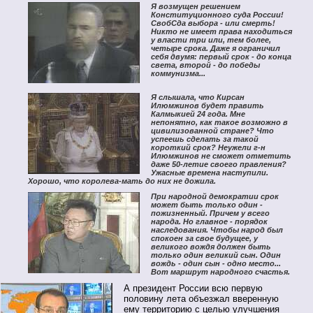
Я возмущен решением
Конституционного суда России!
СвобСда выбора - или смерть!
Никто не имеет права находиться
у власти три или, тем более,
четыре срока. Даже я ограничил
себя двумя: первый срок - до конца
света, второй - до победы
коммунизма...
Я слышала, что Кирсан
Илюмжинов будет править
Калмыкией 24 года. Мне
непонятно, как такое возможно в
цивилизованной стране? Что
успеешь сделать за такой
короткий срок? Неужели г-н
Илюмжинов не сможет отметить
даже 50-летие своего правления?
Ужасные времена наступили.
Хорошо, что королева-мать до них не дожила.
При народной демократии срок
может быть только один -
пожизненный. Причем у всего
народа. Но главное - порядок
наследования. Чтобы народ был
спокоен за свое будущее, у
великого вождя должен быть
только один великий сын. Один
вождь - один сын - одно место...
Вот маршрут народного счастья.
А президент России всю первую
половину лета объезжал вверенную
ему территорию с целью улучшения