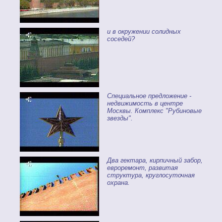
и в окружении солидных
соседей?
Специальное предложение -
недвижимость в центре
Москвы. Комплекс "Рубиновые
звезды".
Два гектара, кирпичный забор,
евроремонт, развитая
структура, круглосуточная
охрана.