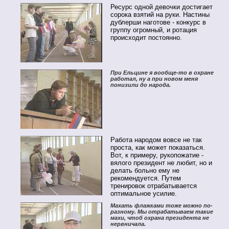
Ресурс одной девочки достигает
сорока взятий на руки. Настины
дублерши наготове - конкурс в
группу огромный, и ротация
происходит постоянно.
При Ельцине я вообще-то в охране
работал, ну а при новом меня
понизили до народа.
Работа народом вовсе не так
проста, как может показаться.
Вот, к примеру, рукопожатие -
вялого президент не любит, но и
делать больно ему не
рекомендуется. Путем
тренировок отрабатывается
оптимальное усилие.
Махать флажками тоже можно по-
разному. Мы отрабатываем такие
махи, чтоб охрана президента не
нервничала.