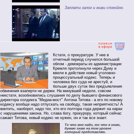
Заплати залог и живи спокойно.
Кстати, о прокуратуре. У нее в
отчетный период случился большой
облом - демократы из администрации
Кремля протолкнули через Думу и
ввели в действие новый уголовно-
процессуальный кодекс. Теперь и
человека без суда не арестуй, и
больше двух суток без предъявления
обвинения взаперти не держи. На минувшей неделе, совсем
некстати, возобновились слушания по делу бывшего финансового
директора холдинга "Медиа-мост" Антона Титова - а его по новому
кодексу вообще надо отпускать на свободу, такая неприятность! А
винтить, наоборот, надо тех, кто его полтора года держит на нарах
с нарушениями закона. Но, слава богу, прокурору, который сейчас
сажает Титова, новый кодекс не нужен, он и так все знает.
То что мне надо, то что я знаю,
думаю знаю на том уровне
который представляю.