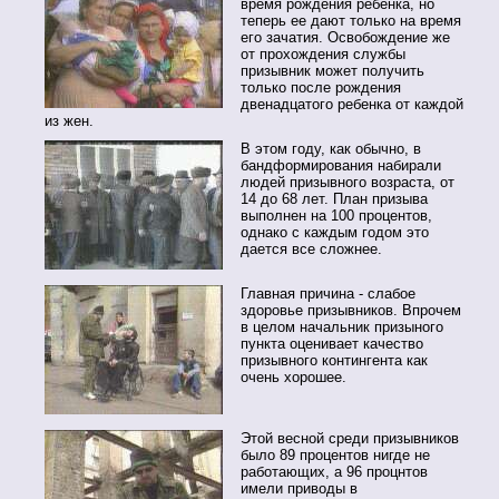
время рождения ребенка, но
теперь ее дают только на время
его зачатия. Освобождение же
от прохождения службы
призывник может получить
только после рождения
двенадцатого ребенка от каждой
из жен.
В этом году, как обычно, в
бандформирования набирали
людей призывного возраста, от
14 до 68 лет. План призыва
выполнен на 100 процентов,
однако с каждым годом это
дается все сложнее.
Главная причина - слабое
здоровье призывников. Впрочем
в целом начальник призыного
пункта оценивает качество
призывного контингента как
очень хорошее.
Этой весной среди призывников
было 89 процентов нигде не
работающих, а 96 процнтов
имели приводы в