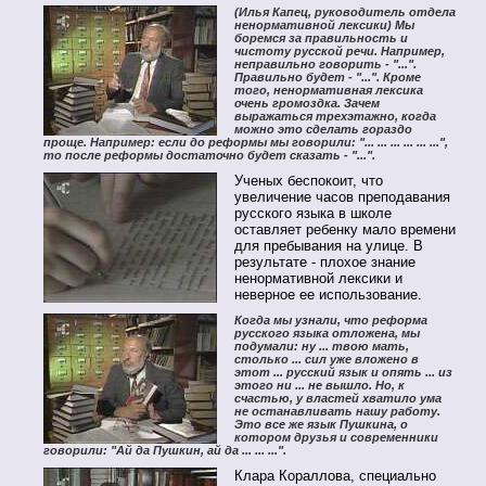
(Илья Капец, руководитель отдела
ненормативной лексики) Мы
боремся за правильность и
чистоту русской речи. Например,
неправильно говорить - "...".
Правильно будет - "...". Кроме
того, ненормативная лексика
очень громоздка. Зачем
выражаться трехэтажно, когда
можно это сделать гораздо
проще. Например: если до реформы мы говорили: "... ... ... ... ... ...",
то после реформы достаточно будет сказать - "...".
Ученых беспокоит, что
увеличение часов преподавания
русского языка в школе
оставляет ребенку мало времени
для пребывания на улице. В
результате - плохое знание
ненормативной лексики и
неверное ее использование.
Когда мы узнали, что реформа
русского языка отложена, мы
подумали: ну ... твою мать,
столько ... сил уже вложено в
этот ... русский язык и опять ... из
этого ни ... не вышло. Но, к
счастью, у властей хватило ума
не останавливать нашу работу.
Это все же язык Пушкина, о
котором друзья и современники
говорили: "Ай да Пушкин, ай да ... ... ...".
Клара Кораллова, специально