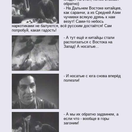
обратно)
- На Дальнем Востоке китайцев,
как саранчи, а из Средней Азии
чучмеки всякую дрянь к нам
везут! Сами-то небось
наркотиками не балуются, всё русским достаётся! Сам
попробуй, какая гадость!
- А тут ещё и китайцы стали
расползаться с Востока на
Запад! А носатые...
- И носатые с юга снова вперёд
полезли!
- А мы их обратно задвинем, а
если что - вообще в горы
загоним!