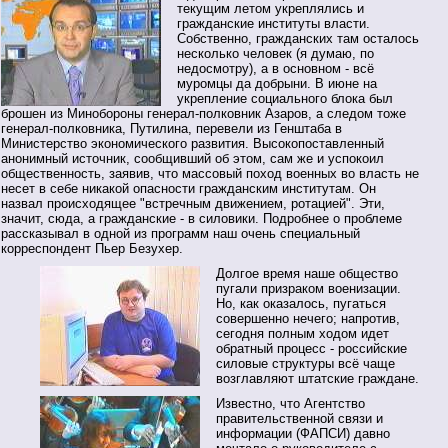
текущим летом укреплялись и
гражданские институты власти.
Собственно, гражданских там осталось
несколько человек (я думаю, по
недосмотру), а в основном - всё
муромцы да добрыни. В июне на
укрепление социального блока был
брошен из Минобороны генерал-полковник Азаров, а следом тоже
генерал-полковника, Путилина, перевели из Генштаба в
Министерство экономического развития. Высокопоставленный
анонимный источник, сообщивший об этом, сам же и успокоил
общественность, заявив, что массовый поход военных во власть не
несет в себе никакой опасности гражданским институтам. Он
назвал происходящее "встречным движением, ротацией". Эти,
значит, сюда, а гражданские - в силовики. Подробнее о проблеме
рассказывал в одной из программ наш очень специальный
корреспондент Пьер Безухер.
Долгое время наше общество
пугали призраком военизации.
Но, как оказалось, пугаться
совершенно нечего; напротив,
сегодня полным ходом идет
обратный процесс - российские
силовые структуры всё чаще
возглавляют штатские граждане.
Известно, что Агентство
правительственной связи и
информации (ФАПСИ) давно