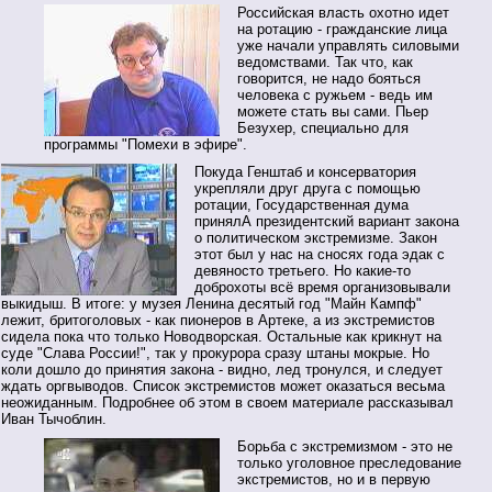
Российская власть охотно идет
на ротацию - гражданские лица
уже начали управлять силовыми
ведомствами. Так что, как
говорится, не надо бояться
человека с ружьем - ведь им
можете стать вы сами. Пьер
Безухер, специально для
программы "Помехи в эфире".
Покуда Генштаб и консерватория
укрепляли друг друга с помощью
ротации, Государственная дума
принялА президентский вариант закона
о политическом экстремизме. Закон
этот был у нас на сносях года эдак с
девяносто третьего. Но какие-то
доброхоты всё время организовывали
выкидыш. В итоге: у музея Ленина десятый год "Майн Кампф"
лежит, бритоголовых - как пионеров в Артеке, а из экстремистов
сидела пока что только Новодворская. Остальные как крикнут на
суде "Слава России!", так у прокурора сразу штаны мокрые. Но
коли дошло до принятия закона - видно, лед тронулся, и следует
ждать оргвыводов. Список экстремистов может оказаться весьма
неожиданным. Подробнее об этом в своем материале рассказывал
Иван Тычоблин.
Борьба с экстремизмом - это не
только уголовное преследование
экстремистов, но и в первую