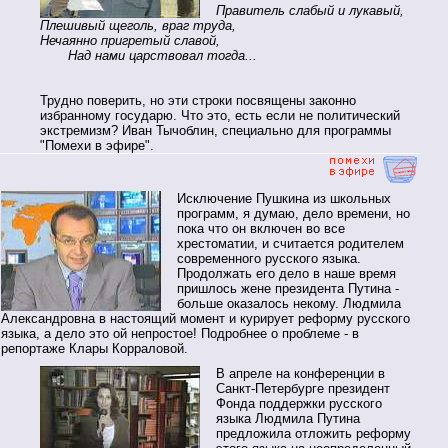
Правитель слабый и лукавый,
Плешивый щеголь, враг труда,
Нечаянно пригретый славой,
Над нами царствовал тогда...
Трудно поверить, но эти строки посвящены законно
избранному государю. Что это, есть если не политический
экстремизм? Иван Тычоблин, специально для программы
"Помехи в эфире".
Исключение Пушкина из школьных
программ, я думаю, дело времени, но
пока что он включен во все
хрестоматии, и считается родителем
современного русского языка.
Продолжать его дело в наше время
пришлось жене президента Путина -
больше оказалось некому. Людмила
Александровна в настоящий момент и курирует реформу русского
языка, а дело это ой непростое! Подробнее о проблеме - в
репортаже Клары Корраловой.
В апреле на конференции в
Санкт-Петербурге президент
Фонда поддержки русского
языка Людмила Путина
предложила отложить реформу