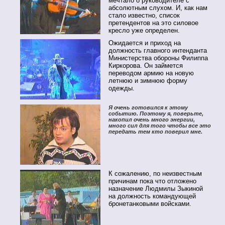
мечтало о руководителе с
абсолютным слухом. И, как нам
стало известно, список
претендентов на это силовое
кресло уже определен.
Ожидается и приход на
должность главного интенданта
Министерства обороны Филиппа
Киркорова. Он займется
переводом армию на новую
летнюю и зимнюю форму
одежды.
Я очень готовился к этому
событию. Поэтому я, поверьте,
накопил очень много энергии,
много сил для того чтобы все это
передать тем кто поверил мне.
К сожалению, по неизвестным
причинам пока что отложено
назначение Людмилы Зыкиной
на должность командующей
бронетанковыми войсками.