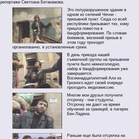
репортаже Светлана Бетакамова.
Это полуразрушенное здание в
одном из селений Чечни -
призывной пункт. Сюда со всей
республики призывают тех, кому
пришла повестка в
бандформирования. По словам
боевиков, весенний призыв в
этом году проходит
организованно, в установленные сроки.
В день приезда нашей
съемочной группы на призывном
пункте было немноголюдно,
набор в бандформирования уже
завершается.
Восемнадцатилетний Али из
Грозного ждет своей очереди
проходить медкомиссию.
Многие мои друзья получили
отсрочку - они студунты.
Отсрочку им дают на время
обучения за границей, в лагерях
Бен Ладена.
Раньше еще была отсрочка на