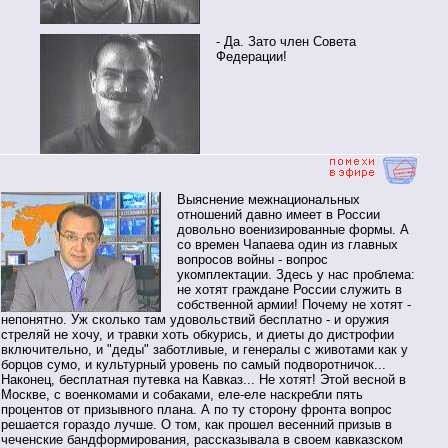
- Да. Зато член Совета
Федерации!
Выяснение межнациональных
отношений давно имеет в России
довольно военизированные формы. А
со времен Чапаева один из главных
вопросов войны - вопрос
укомплектации. Здесь у нас проблема:
не хотят граждане России служить в
собственной армии! Почему не хотят -
непонятно. Уж сколько там удовольствий бесплатно - и оружия
стреляй не хочу, и травки хоть обкурись, и диеты до дистрофии
включительно, и "деды" заботливые, и генералы с животами как у
борцов сумо, и культурный уровень по самый подворотничок...
Наконец, бесплатная путевка на Кавказ... Не хотят! Этой весной в
Москве, с военкомами и собаками, еле-еле наскребли пять
процентов от призывного плана. А по ту сторону фронта вопрос
решается гораздо лучше. О том, как прошел весенний призыв в
чеченские бандформирования, рассказывала в своем кавказском