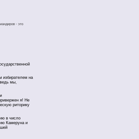
мандиров - это
Государственной
м избирателем на
 ведь мы,
и
привержен я! Не
ескую риторику
ию в число
нию Камеруна и
ашей