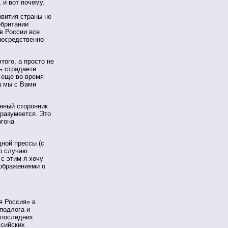
 и вот почему.
звития страны не
обритании
в России все
посредственно
того, а просто не
ь страдаете.
 еще во время
а мы с Вами
енный сторонник
 разумеется. Это
згона
дной прессы (с
по случаю
с этим я хочу
оображениями о
я Россия» в
подлога и
 последних
ссийских