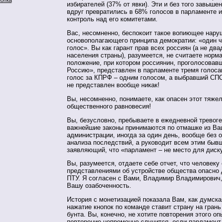
избирателей (37% от явки). Эти и без того завыше
вдруг превратились в 68% голосов в парламенте 
контроль над его комитетами.
Вас, несомненно, беспокоит такое вопиющее нару
основополагающего принципа демократии: «один ч
голос». Вы как гарант прав всех россиян (а не дв
населения страны), разумеется, не считаете нор
положение, при котором россиянин, проголосовав
Россию», представлен в парламенте тремя голоса
голос за КПРФ – одним голосом, а выбравший СП
не представлен вообще никак!
Вы, несомненно, понимаете, как опасен этот тяже
общественного равновесия!
Вы, безусловно, пребываете в ежедневной тревоге 
важнейшие законы принимаются по отмашке из В
администрации, иногда за один день, вообще без 
анализа последствий, а руководит всем этим быв
заявляющий, что «парламент – не место для диск
Вы, разумеется, отдаете себе отчет, что человеку
представлениями об устройстве общества опасно
ПТУ. Я согласен с Вами, Владимир Владимирович
Вашу озабоченность.
История с монетизацией показала Вам, как думск
нажатие кнопок по команде ставит страну на грань
бунта. Вы, конечно, не хотите повторения этого оп
повторение непременно случится, если парламент