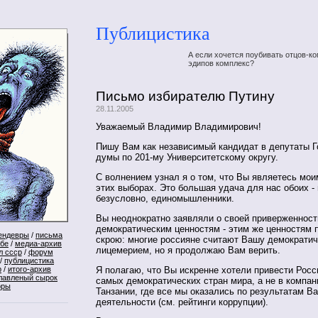
Публицистика
А если хочется поубивать отцов-ко
эдипов комплекс?
Письмо избирателю Путину
28.11.2005
Уважаемый Владимир Владимирович!
Пишу Вам как независимый кандидат в депутаты 
думы по 201-му Университетскому округу.
С волнением узнал я о том, что Вы являетесь мои
этих выборах. Это большая удача для нас обоих -
безусловно, единомышленники.
Вы неоднократно заявляли о своей приверженност
демократическим ценностям - этим же ценностям 
ендевры
/
письма
скрою: многие россияне считают Вашу демократич
ебе
/
медиа-архив
лицемерием, но я продолжаю Вам верить.
л ссср
/
форум
/
публицистика
Я полагаю, что Вы искренне хотели привести Росс
р
/
итого-архив
лавленый сырок
самых демократических стран мира, а не в компа
оры
Танзании, где все мы оказались по результатам В
деятельности (см. рейтинги коррупции).