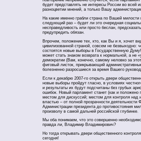
будет представлять не интересы России во всей и
разноцветии мнений, а только Вашу администраци
На какие именно грабли страна по Вашей милости 
следующий раз – будет ли это очередная социаль
несправедливость или просто беслан, предсказать
предупредить обязан.
Впрочем, положение тех, кто, как Вы и я, хочет в
цивилизованной страной, совсем не безвыходно: ч
состоятся новые выборы в Государственную Думу!
может стать знаком возврата к нормальной, а не 
демократии (Вам, конечно, самому неловко за это
фиговый листок, прикрывающий административные
болезненно разросшиеся за время Вашего руковод
Если к декабрю 2007-го открыть двери общественн
новые выборы пройдут гласно, в условиях честног
и результаты их будут подсчитаны без грубых ар
ошибок. Новый парламент станет (как и положено 
местом для дискуссий; местом для контроля над 
властью – от полной прозрачности деятельности 
Администрации президента до противостояния ми
произволу в самой дальней российской глубинке.
Мы оба понимаем, что это совершенно необходимо
правда ли, Владимир Владимирович?
Но тогда открывать двери общественного контрол
сегодня!