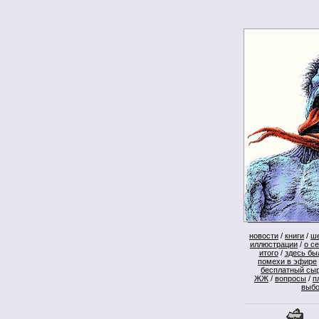
новости
/
книги
/
ш
иллюстрации
/
о с
итого
/
здесь бы
помехи в эфире
бесплатный сы
ЖЖ
/
вопросы
/
п
выб