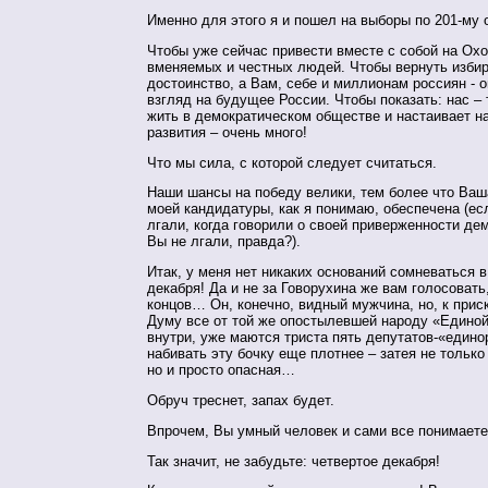
Именно для этого я и пошел на выборы по 201-му о
Чтобы уже сейчас привести вместе с собой на Ох
вменяемых и честных людей. Чтобы вернуть изби
достоинство, а Вам, себе и миллионам россиян - 
взгляд на будущее России. Чтобы показать: нас – т
жить в демократическом обществе и настаивает на
развития – очень много!
Что мы сила, с которой следует считаться.
Наши шансы на победу велики, тем более что Ва
моей кандидатуры, как я понимаю, обеспечена (ес
лгали, когда говорили о своей приверженности дем
Вы не лгали, правда?).
Итак, у меня нет никаких оснований сомневаться 
декабря! Да и не за Говорухина же вам голосовать,
концов… Он, конечно, видный мужчина, но, к прис
Думу все от той же опостылевшей народу «Единой
внутри, уже маются триста пять депутатов-«едино
набивать эту бочку еще плотнее – затея не тольк
но и просто опасная…
Обруч треснет, запах будет.
Впрочем, Вы умный человек и сами все понимаете
Так значит, не забудьте: четвертое декабря!