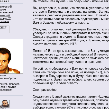
Вы хотели, как лучше, - но получилось именно так,
атковский
Вы, безусловно, знаете, что главным условием ра
дром
в сторону Камеруна, а в сторону, напротив, Велик
ишневский
является реальное разделение властей. Но увы! - 
товский
есэдер?"
четыре ветви власти оказались подконтрольны не
ртеньев
Вам и Вашему небольшому аппарату.
Убежден, что как честный демократ Вы не хотели э
уследили за этим Вашим аппаратом и теперь очен
Следы страдания я видел на Вашем честном лице
нашей встречи в январе 2001 года, в Кремле, когд
вместе пытались спасти НТВ.
Помните? В тот день выяснилось, что Вы - убежд
независимого суда и свободной прессы! В теории,
некоторое время утешало меня после хамского ра
телекомпании, который случился на практике.
Но сейчас я обращаюсь к Вам не по поводу свобо
этим нам теперь уже все ясно, не правда ли?), а 
ович.
выборов в Государственную Думу. Именно в связи 
тного образа.
поделиться с Вами, моим избирателем, своими с
положении дел в этой области.
Мошков, Лебедев,
лер и другие -
Оно прискорбно.
Человеки»
Созданная в Вашей администрации партия «Едина
результате административного давления, прямого 
недобросовестного подсчета голосов получила на
выборах голоса около 20% списочного состава ро
нопка