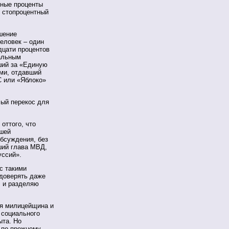
нные проценты
и стопроцентный
шение
еловек – один
адцати процентов
мальным
ший за «Единую
ми, отдавший
С или «Яблоко»
лый перекос для
оттого, что
ашей
обсуждения, без
ший глава МВД,
уссий».
 с такими
 доверять даже
, и разделяю
ая милицейщина и
 социального
ыта. Но
 по-прежнему