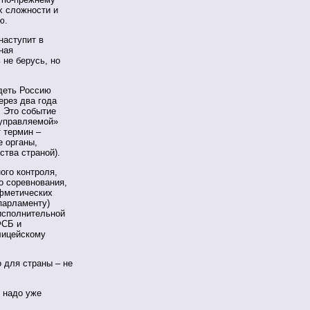
х сложности и
ю.
наступит в
ная
 не берусь, но
идеть Россию
ерез два года
 Это событие
«управляемой»
т термин –
 органы,
ства страной).
ого контроля,
о соревнования,
ифметических
парламенту)
исполнительной
ФСБ и
лицейскому
 для страны – не
я надо уже