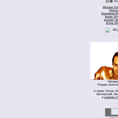
Михаил Зл
Перло
Владимир В
Борис Жу
журнал "Б
Игорь И
Шендер
Рыцарь непеча
А также: Носик, 
Касперский, Экс
в
галерее «
моя к