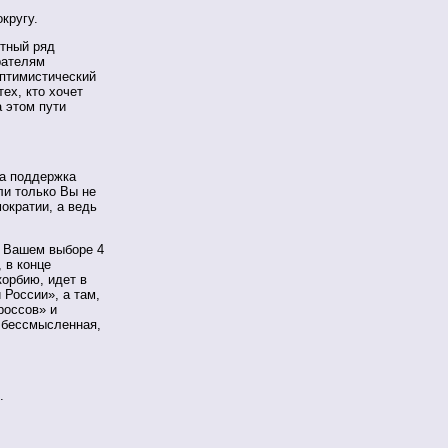
кругу.
отный ряд
рателям
оптимистический
ех, кто хочет
 этом пути
ша поддержка
ли только Вы не
ократии, а ведь
в Вашем выборе 4
 в конце
корбию, идет в
 России», а там,
россов» и
о бессмысленная,
.