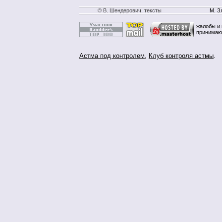
© В. Шендерович, тексты
М. З
жалобы и 
принимаю
Астма под контролем
,
Клуб контроля астмы
.