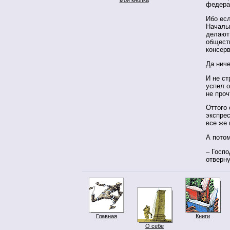
федера
Ибо ес
Началь
делают 
общест
консерв
Да ниче
И не ст
успел о
не проч
Оттого 
экспре
все же 
А пото
– Госпо
отверн
Главная
Книги
О себе