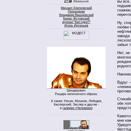
вы все,
подшивк
Михаил Златковский
скажем,
Перлодром
перечт
Владимир Вишневский
Борис Жутовский
журнал "Бесэдер?"
Ну, спо
Игорь Иртеньев
любви 
нефтян
завода
лесхоз
забыл 
Нет, не
многон
рожден
родног
Наконе
Вдруг –
«ленин
Шендерович.
против
Рыцарь непечатного образа.
Стихийн
А также: Носик, Мошков, Лебедев,
обе ло
Касперский, Экслер и другие -
предст
в
галерее «Человеки»
Кажется
мне каж
Удмуртс
бессты
моя кнопка