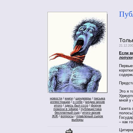
Пуб
Тольк
21.12.20
Если в
лопухн
Первые 
коротк
содерж
Предст
Это я т
Удмуртс
новости
/
книги
/
шендевры
/
письма
мной у
иллюстрации
/
о себе
/
медиа-архив
итого
/
здесь был ссср
/
форум
Газета 
помехи в эфире
/
публицистика
полосы
бесплатный сыр
/
итого-архив
ЖЖ
/
вопросы
/
плавленый сырок
Госуда
выборы
– как г
Цитиров