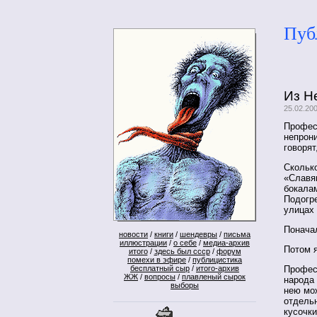
Пуб
Из Н
25.02.20
Профес
непрони
говорят
Скольк
«Славя
бокала
Подогр
улицах 
Понача
новости
/
книги
/
шендевры
/
письма
иллюстрации
/
о себе
/
медиа-архив
Потом я
итого
/
здесь был ссср
/
форум
помехи в эфире
/
публицистика
Профес
бесплатный сыр
/
итого-архив
ЖЖ
/
вопросы
/
плавленый сырок
народа
выборы
нею мо
отдель
кусочки