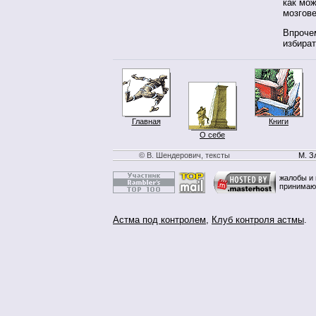
как мож
мозгове
Впрочем
избира
Главная
Книги
О себе
© В. Шендерович, тексты
М. З
жалобы и 
принимаю
Астма под контролем
,
Клуб контроля астмы
.