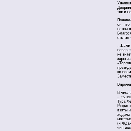
Узнавши
Дворник
так и н
Поначал
он, что
потом в
Благосл
отстал 
…Если 
поверьт
не знае
зарегис
«Торго
президе
ко всем
Замест
Впроче
В числ
– «быв
Тура Хе
Рюриков
взяты и
ходила 
матери
(и Ждан
чингис