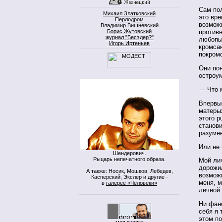
Сам пол
Михаил Златковский
это вре
Перлодром
возмож
Владимир Вишневский
Борис Жутовский
противн
журнал "Бесэдер?"
любопы
Игорь Иртеньев
кромса
покром
Они пон
остроум
— Что 
Впервы
матеры
этого р
станов
разумее
Или не
Шендерович.
Рыцарь непечатного образа.
Мой ли
дорожи
А также: Носик, Мошков, Лебедев,
возможн
Касперский, Экслер и другие -
меня, м
в
галерее «Человеки»
личной 
Ни фан
себя я 
этом п
моя кнопка