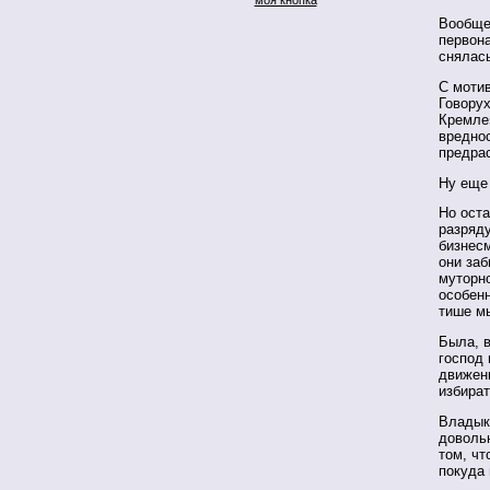
Вообще-
первона
снялас
С мотив
Говорух
Кремле»
вредно
предра
Ну еще 
Но оста
разряд
бизнес
они заб
муторно
особен
тише 
Была, 
господ 
движен
избират
Владык
довольн
том, чт
покуда