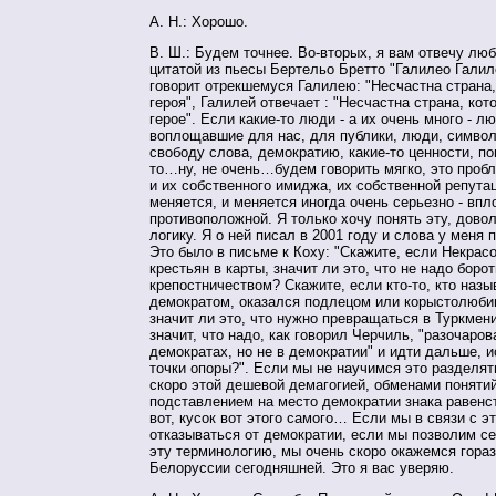
А. Н.: Хорошо.
В. Ш.: Будем точнее. Во-вторых, я вам отвечу лю
цитатой из пьесы Бертельо Бретто "Галилео Галил
говорит отрекшемуся Галилею: "Несчастна страна,
героя", Галилей отвечает : "Несчастна страна, кот
герое". Если какие-то люди - а их очень много - л
воплощавшие для нас, для публики, люди, симво
свободу слова, демократию, какие-то ценности, по
то…ну, не очень…будем говорить мягко, это проб
и их собственного имиджа, их собственной репутац
меняется, и меняется иногда очень серьезно - впл
противоположной. Я только хочу понять эту, дово
логику. Я о ней писал в 2001 году и слова у меня 
Это было в письме к Коху: "Скажите, если Некрас
крестьян в карты, значит ли это, что не надо борот
крепостничеством? Скажите, если кто-то, кто наз
демократом, оказался подлецом или корыстолюби
значит ли это, что нужно превращаться в Туркмен
значит, что надо, как говорил Черчиль, "разочаров
демократах, но не в демократии" и идти дальше, 
точки опоры?". Если мы не научимся это разделять
скоро этой дешевой демагогией, обменами понятий
подставлением на место демократии знака равенс
вот, кусок вот этого самого… Если мы в связи с э
отказываться от демократии, если мы позволим се
эту терминологию, мы очень скоро окажемся гора
Белоруссии сегодняшней. Это я вас уверяю.