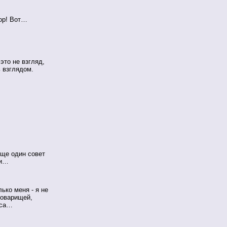
тор! Вот…
 это не взгляд,
ь взглядом.
Еще один совет
ли…
ько меня - я не
товарищей,
сса…