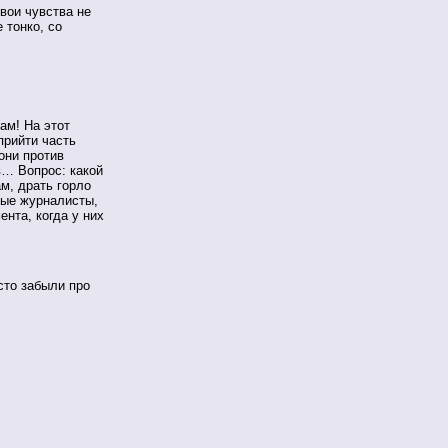
вои чувства не
 тонко, со
ам! На этот
прийти часть
они против
в… Вопрос: какой
м, драть горло
нные журналисты,
нта, когда у них
осто забыли про