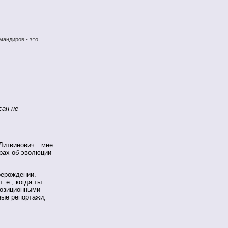
мандиров - это
сан не
 Литвинович…мне
орах об эволюции
рерождении.
 е., когда ты
позиционными
ные репортажи,