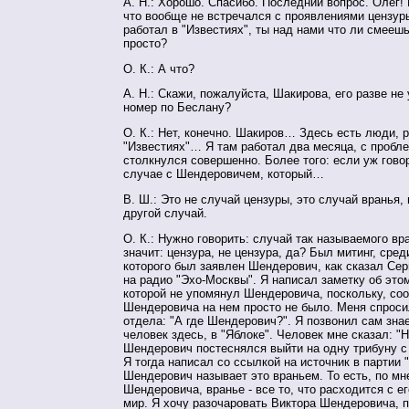
А. Н.: Хорошо. Спасибо. Последний вопрос. Олег! 
что вообще не встречался с проявлениями цензуры 
работал в "Известиях", ты над нами что ли смеешь
просто?
О. К.: А что?
А. Н.: Скажи, пожалуйста, Шакирова, его разве не
номер по Беслану?
О. К.: Нет, конечно. Шакиров… Здесь есть люди,
"Известиях"… Я там работал два месяца, с пробл
столкнулся совершенно. Более того: если уж гово
случае с Шендеровичем, который…
В. Ш.: Это не случай цензуры, это случай вранья, 
другой случай.
О. К.: Нужно говорить: случай так называемого вр
значит: цензура, не цензура, да? Был митинг, сред
которого был заявлен Шендерович, как сказал Се
на радио "Эхо-Москвы". Я написал заметку об этом
которой не упомянул Шендеровича, поскольку, соо
Шендеровича на нем просто не было. Меня спроси
отдела: "А где Шендерович?". Я позвонил сам знае
человек здесь, в "Яблоке". Человек мне сказал: "Н
Шендерович постеснялся выйти на одну трибуну с
Я тогда написал со ссылкой на источник в партии 
Шендерович называет это враньем. То есть, по м
Шендеровича, вранье - все то, что расходится с е
мир. Я хочу разочаровать Виктора Шендеровича, п