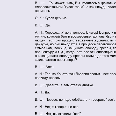
В. Ш.: …То, может быть, Вы научитесь выражать с
словосочетанием "кусок говна", а как-нибудь более
временем.
О. К.: Кусок дерьма.
В. Ш.: Да.
А. Н.: Хорошо… У меня вопрос. Виктор! Вопрос к в
митинг, который был в воскресенье, должны были 
людей…вот, они вроде отверженные журналисты, 
цензуры, но они находятся в процессе переговоро
смысл нам, вообще, защищать свободу прессы, та
про цензуру и т. д., когда, вот, все эти оппозицио
они защищают свободу прессы только до того моме
заключаются переговоры?
В. Ш.: Алеш…
А. Н.: Только Константин Львович звонит - все пр
свободу прессы…
В. Ш.: Давайте, я вам отвечу двояко.
А. Н.: Да.
В. Ш.: Первое: не надо обобщать и говорить "все".
А. Н.: Нет, я говорю: не все.
В. Ш.: Нет, вы сказали: "все".