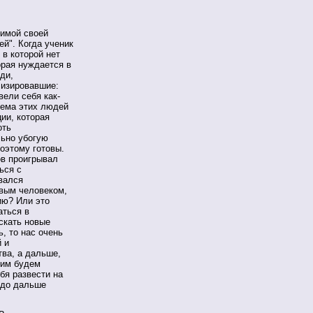
бимой своей
ей". Когда ученик
 в которой нет
орая нуждается в
юди,
лизировавшие:
вели себя как-
лема этих людей
ии, которая
оть
льно убогую
поэтому готовы.
ов проигрывал
ься с
ывался
вым человеком,
ию? Или это
аться в
искать новые
, то нас очень
 и
тва, а дальше,
тим будем
бя развести на
здо дальше