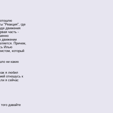
е отошлю
ы "Реакция", где
зде движения
рвая часть -
ршенно
в движении
вляется. Причем,
есь Илью
листом, который
шло ни каких
 как я любил
тией отношусь к
сли я сейчас
, того давайте