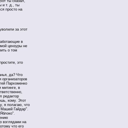
Вот ты сказал,
и т. д., ты
ся просто на
 уволили за этот
 работающие в
емой цензуры не
рить о том
простите, это
анья, да? Что
и организаторов
ргей Пархоменко
 митинге, в
тветственно,
л редактор
шь, кому. Этот
у, я полагаю, что
 Машей Гайдар".
"Яблоко".
нению
го взглядами на
отому что его