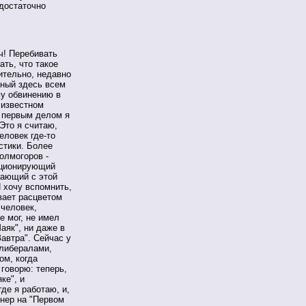
 достаточно
ч! Перебивать
ть, что такое
ительно, недавно
тный здесь всем
му обвинению в
 известном
 первым делом я
Это я считаю,
еловек где-то
истики. Более
олмогоров -
иционирующий
пающий с этой
 хочу вспомнить,
вает расцветом
 человек,
е мог, не имел
аяк", ни даже в
Завтра". Сейчас у
 либералами,
ом, когда
 говорю: теперь,
ке", и
де я работаю, и,
знер на "Первом