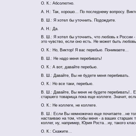
О. К.: Абсолютно.
А. Н.: Так, хорошо… По последнему вопросу. Вик
В. Ш.: Я хотел бы уточнить. Подождите.
А. Н.: Да.
В. Ш.: Я хотел бы уточнить, что любовь к России -
это чувство, если оно есть. Не может быть любов
О. К.: Но, Виктор! Я вас перебью. Понимаете…
В. Ш.: Не надо меня перебивать!
О. К.: А вот, давайте перебью.
В. Ш.: Давайте, Вы не будете меня перебивать.
О. К.: Но все таки, перебью.
В. Ш.: Давайте, Вы меня не будете перебивать!.. 
старшего товарища пока еще коллеге. Значит, ес
О. К.: Не коллеге, не коллеге.
В. Ш.: Если Вы немножечко еще почитаете…не тол
настаиваю на том, чтобы меня - а ваших старших 
коллег, ну, например, Юрия Роста…ну, такого кла
О. К.: Скажите…