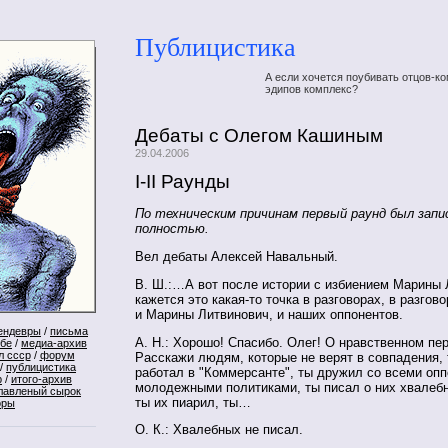
Публицистика
А если хочется поубивать отцов-ко
эдипов комплекс?
Дебаты с Олегом Кашиным
29.04.2006
I-II Раунды
По техническим причинам первый раунд был запи
полностью.
Вел дебаты Алексей Навальный.
В. Ш.:…А вот после истории с избиением Марины
кажется это какая-то точка в разговорах, в разгов
и Марины Литвинович, и наших оппонентов.
ендевры
/
письма
А. Н.: Хорошо! Спасибо. Олег! О нравственном пе
ебе
/
медиа-архив
л ссср
/
форум
Расскажи людям, которые не верят в совпадения, т.
/
публицистика
работал в "Коммерсанте", ты дружил со всеми оп
р
/
итого-архив
молодежными политиками, ты писал о них хвалеб
лавленый сырок
ты их пиарил, ты…
оры
О. К.: Хвалебных не писал.