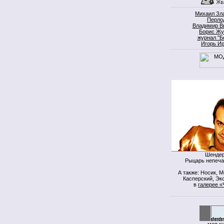
Михаил Зл
Перло
Владимир В
Борис Жу
журнал "Б
Игорь И
Шендер
Рыцарь непеча
А также: Носик, 
Касперский, Экс
в
галерее «
моя к