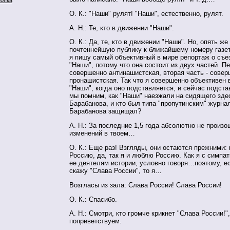
О. К.: "Наши" рулят! "Наши", естественно, рулят.
А. Н.: Те, кто в движении "Наши".
О. К.: Да, те, кто в движении "Наши". Но, опять ж
почтеннейшую публику к ближайшему номеру газет
я пишу самый объективный в мире репортаж о съе
"Наши", потому что она состоит из двух частей. Пе
совершенно антинашистская, вторая часть - сове
пронашистская. Так что я совершенно объективен 
"Наши", когда оно подставляется, и сейчас подста
мы помним, как "Наши" наезжали на сидящего зд
Барабанова, и кто был типа "пропутинским" журна
Барабанова защищал?
А. Н.: За последние 1,5 года абсолютно не произо
изменений в твоем…
О. К.: Еще раз! Взгляды, они остаются прежними:
Россию, да, так я и люблю Россию. Как я с симпа
ее деятелям истории, условно говоря…поэтому, е
скажу "Слава России", то я…
Возгласы из зала: Слава России! Слава России!
О. К.: Спасибо.
А. Н.: Смотри, кто громче крикнет "Слава России!"
поприветствуем.