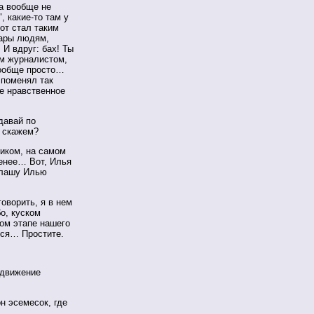
ба вообще не
, какие-то там у
от стал таким
рары людям,
И вдруг: бах! Ты
ым журналистом,
вообще просто…
 поменял так
же нравственное
давай по
, скажем?
ником, на самом
енее… Вот, Илья
иглашу Илью
говорить, я в нем
о, куском
ном этапе нашего
бся… Простите.
 движение
н эсемесок, где