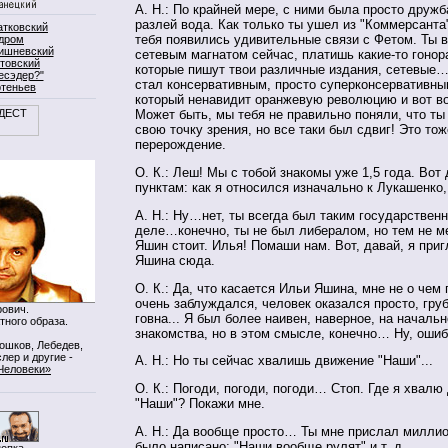
А. Н.: По крайней мере, с ними была просто друж
разлей вода. Как только ты ушел из "Коммерсанта"
атковский
тебя появились удивительные связи с Фетом. Ты в
дром
ишневский
сетевым магнатом сейчас, платишь какие-то гоно
товский
которые пишут твои различные издания, сетевые… 
есэдер?"
стал консервативным, просто суперконсервативн
ртеньев
который ненавидит оранжевую революцию и вот 
Может быть, мы тебя не правильно поняли, что ты
свою точку зрения, но все таки был сдвиг! Это то
перерождение.
О. К.: Леш! Мы с тобой знакомы уже 1,5 года. Вот 
пунктам: как я относился изначально к Лукашенко
А. Н.: Ну…нет, ты всегда был таким государствен
деле…конечно, ты не был либералом, но тем не м
Яшин стоит. Илья! Помаши нам. Вот, давай, я пр
Яшина сюда.
О. К.: Да, что касается Ильи Яшина, мне не о чем 
очень заблуждался, человек оказался просто, груб
ович.
говна... Я был более наивен, наверное, на началь
тного образа.
знакомства, но в этом смысле, конечно… Ну, оши
Мошков, Лебедев,
лер и другие -
А. Н.: Но ты сейчас хвалишь движение "Наши"...
Человеки»
О. К.: Погоди, погоди, погоди… Стоп. Где я хвалю
"Наши"? Покажи мне.
А. Н.: Да вообще просто… Ты мне прислал миллио
было написано: "Наши вообще рулят" и т. д.…
нопка