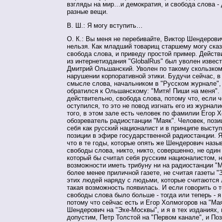
взгляды на мир…и демократия, и свобода слова -
разные вещи.
В. Ш.: Я могу вступить…
О. К.: Вы меня не перебивайте, Виктор Шендерови
нельзя. Как младший товарищ старшему могу сказа
свобода слова, и приведу простой пример. Действ
из интернетиздания "GlobalRus" был уволен извес
Дмитрий Ольшанский. Уволен по такому скользко
нарушении корпоративной этики. Будучи сейчас, в
смысле слова, начальником в "Русском журнале",
обратился к Ольшанскому: "Митя! Пиши на меня". 
действительно, свобода слова, потому что, если ч
оступился, то это не повод изгнать его из журнал
того, в этом зале есть человек по фамилии Егор Х
обозреватель радиостанции "Маяк". Человек, поз
себя как русский националист и в принципе высту
позиции в эфире государственной радиостанции. Я
что в те годы, которые опять же Шендерович назы
свободы слова, никто, никто, совершенно, не один
который бы считал себя русским националистом, н
возможности иметь трибуну ни на радиостанции "М
более менее приличной газете, не считая газеты "
этих людей наряду с людьми, которые считаются
такая возможность появилась. И если говорить о т
свободы слова было больше - тогда или теперь - я
потому что сейчас есть и Егор Холмогоров на "Мая
Шендерович на "Эхе-Москвы", и я в тех изданиях, г
допустим, Петр Толстой на "Первом канале", и По