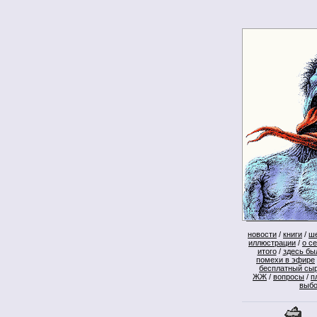
новости
/
книги
/
ш
иллюстрации
/
о с
итого
/
здесь бы
помехи в эфире
бесплатный сы
ЖЖ
/
вопросы
/
п
выб