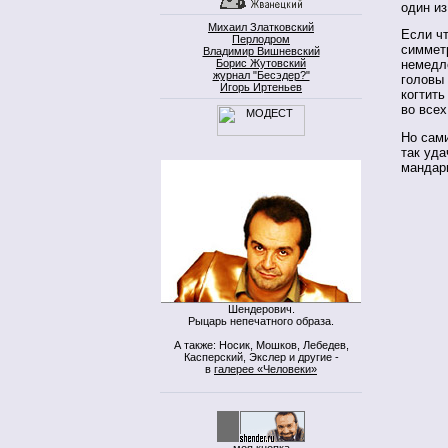
один и
Михаил Златковский
Если чт
Перлодром
симмет
Владимир Вишневский
Борис Жутовский
немедле
журнал "Бесэдер?"
головы 
Игорь Иртеньев
когтить
во всех
Но сами
так уда
мандар
Шендерович.
Рыцарь непечатного образа.
А также: Носик, Мошков, Лебедев,
Касперский, Экслер и другие -
в
галерее «Человеки»
моя кнопка