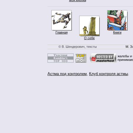
Главная
Книги
О себе
© В. Шендерович, тексты
М. З
жалобы и 
принимаю
Астма под контролем
,
Клуб контроля астмы
.