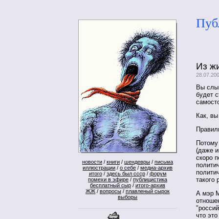
Пуб
Из ж
28.07.20
Вы слы
будет с
самост
Как, вы
Правил
Потому 
(даже и
скоро п
новости
/
книги
/
шендевры
/
письма
политич
иллюстрации
/
о себе
/
медиа-архив
политич
итого
/
здесь был ссср
/
форум
такого 
помехи в эфире
/
публицистика
бесплатный сыр
/
итого-архив
ЖЖ
/
вопросы
/
плавленый сырок
А мэр 
выборы
отношен
"россий
что это