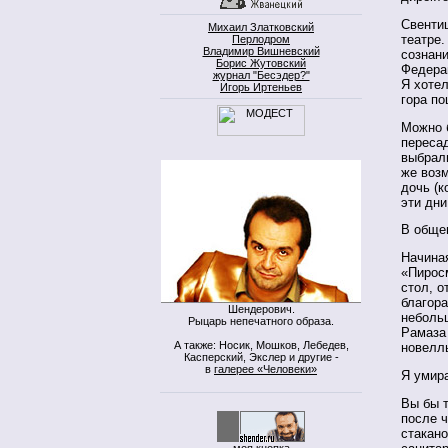
Свентиц
Михаил Златковский
театре.
Перлодром
Владимир Вишневский
сознани
Борис Жутовский
Федера
журнал "Бесэдер?"
Я хотел
Игорь Иртеньев
гора п
Можно 
пересад
выбрали
же возм
дочь (к
эти дни
В обще
Начиная
«Пиросм
стол, о
благора
Шендерович.
неболь
Рыцарь непечатного образа.
Рамаза 
А также: Носик, Мошков, Лебедев,
новеллы
Касперский, Экслер и другие -
в
галерее «Человеки»
Я умира
Вы бы т
после ч
стакано
моя кнопка