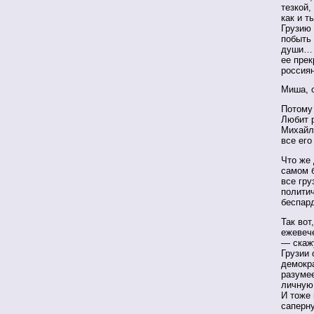
тезкой,
как и т
Грузию 
побыть 
души… 
ее прек
россия
Миша, о
Потому
Любит р
Михайло
все его
Что же 
самом б
все гру
политич
беспар
Так вот
ежевече
— скажу
Грузии 
демокр
разумее
личную
И тоже 
саперну