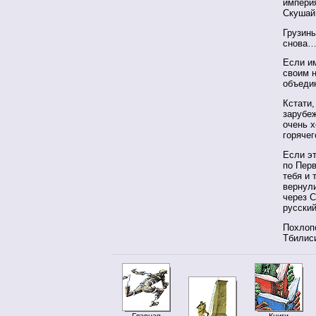
импери
Скушай
Грузины
снова
Если им
своим 
объедин
Кстати,
зарубеж
очень х
горячег
Если эт
по Перв
тебя и 
вернул
через С
русский
Похлопо
Тбилис