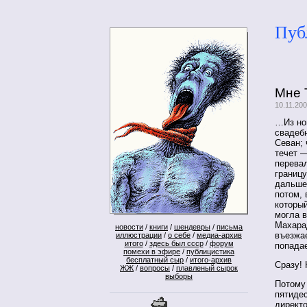
Пуб
Мне 
10.11.20
…Из нов
свадеб
Севан; 
течет —
перевал
границу
дальше
потом,
который
могла в
Махара
новости
/
книги
/
шендевры
/
письма
въезжа
иллюстрации
/
о себе
/
медиа-архив
итого
/
здесь был ссср
/
форум
попадае
помехи в эфире
/
публицистика
бесплатный сыр
/
итого-архив
Сразу!
ЖЖ
/
вопросы
/
плавленый сырок
выборы
Потому 
пятидес
директо