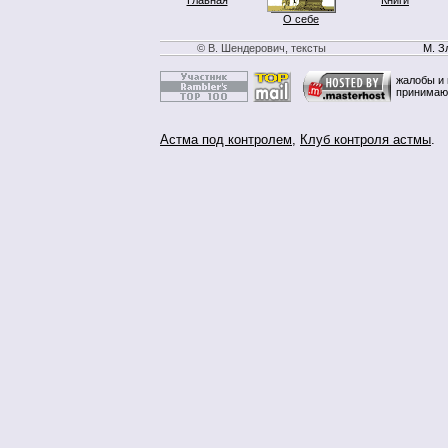
Главная
Книги
О себе
© В. Шендерович, тексты
М. З
жалобы и 
принимаю
Астма под контролем
,
Клуб контроля астмы
.