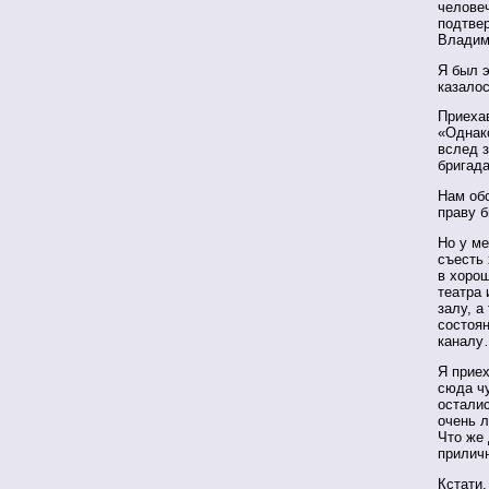
челове
подтвер
Владими
Я был э
казалос
Приехав
«Однако
вслед 
бригада
Нам обо
праву 
Но у ме
съесть 
в хоро
театра
залу, а
состоя
канал
Я приех
сюда чу
осталис
очень л
Что же
приличн
Кстати