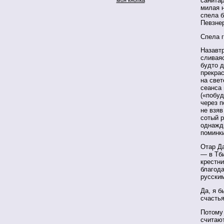
санитар
милая 
спела 
Певзнер
Спела 
Назавтр
сливая
будто д
прекрас
на свет
сеанса 
(«побуд
через п
не взяв
сотый р
однажды
помин
Отар Д
— в Тби
крестни
благода
русским
Да, я б
счастья
Потому 
считаю