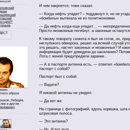
И чем накроется, тоже сказал.
атковский
дром
— Когда нефть упадет? – поддакнул я, но не угад
ишневский
«бомбилы» вытекала не из политэкономии.
товский
есэдер?"
ртеньев
— Да нефть когда еще упадет… — неопределенно 
Просто незаконные погибнут, а законные останутся
К такому повороту сюжета я был не готов, но, при
неглубокого обморока, решил на всякий случай уто
это решать, насчет законных и незаконных? И как
информация будет доведена до населения? Потому
Лота с женой предупредили заранее…
— А в паспорте антенна есть, — ответил «бомбил
паспорт с собой?
Паспорт был с собой.
— Видите?
ович.
Я никакой антенны не увидел.
тного образа.
Мошков, Лебедев,
— Да вот же.
лер и другие -
Человеки»
На странице с фотографией, вдоль корешка, шла 
штриховая полоса.
— Это антенна?
— Ну. И вот еще.
нопка