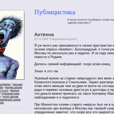
Публицистика
А если хочется поубивать отцов-ко
эдипов комплекс?
Антенна
07.12.2006 "Ежедневный журнал"
Я уж много раз признавался в своем пристрастии 
основе опроса «бомбил». Безлошадный, я голосую
Москвы по несколько раз в неделю. И за пару мин
новости о Родине.
Делюсь свежей информацией: скоро всем конец.
Узнал я это так.
Угрюмый мужик на старом «мерседесе» вез меня з
Казанского вокзала в Сокольники. Зашел разговор 
ендевры
/
письма
этим никто меньше чем за двести везти не соглаш
ебе
/
медиа-архив
ради я перевел искомые двести рэ в доллары и пр
л ссср
/
форум
эти деньги можно проехать на такси половину Ман
/
публицистика
р
/
итого-архив
наблюдением я и поделился.
лавленый сырок
оры
Про Манхеттен хозяин старого «мерса» был не в ку
московских цен вообще и Москвы как таковой сум
определенно заметил, что скоро все это накроется