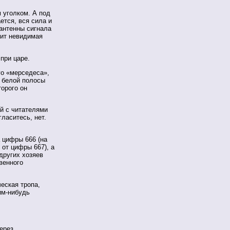
 уголком. А под
ется, вся сила и
 антенны сигнала
пит невидимая
 при царе.
го «мерседеса»,
и белой полосы
торого он
й с читателями
ласитесь, нет.
а цифры 666 (на
от цифры 667), а
других хозяев
венного
еская тропа,
им-нибудь
через