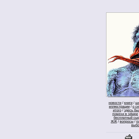
новости
/
книги
/
ш
иллюстрации
/
о с
итого
/
здесь бы
помехи в эфире
бесплатный сы
ЖЖ
/
вопросы
/
п
выб