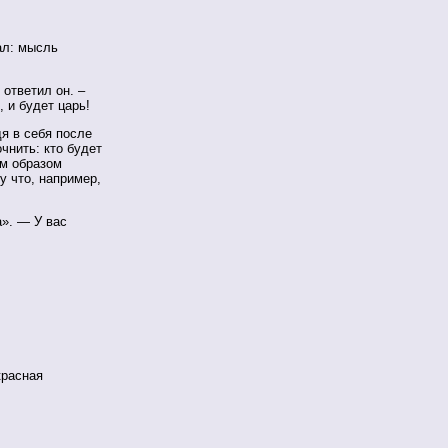
ал: мысль
ответил он. –
, и будет царь!
дя в себя после
чнить: кто будет
им образом
 что, например,
а». — У вас
красная