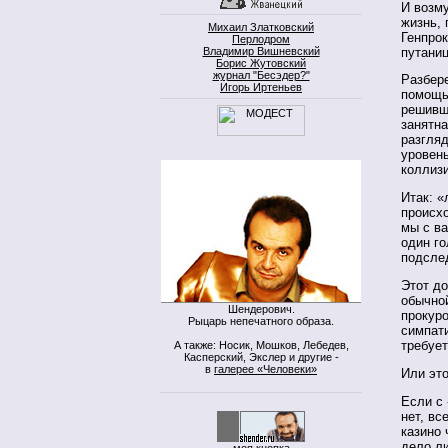
И возм
жизнь, 
Михаил Златковский
Генпро
Перлодром
путаниц
Владимир Вишневский
Борис Жутовский
журнал "Бесэдер?"
Разбере
Игорь Иртеньев
помощь
решивше
занятна
разгляд
уровень
коллизи
Итак: «
происхо
мы с ва
один г
подсле
Этот до
обычно
Шендерович.
прокуро
Рыцарь непечатного образа.
симпати
требует
А также: Носик, Мошков, Лебедев,
Касперский, Экслер и другие -
в
галерее «Человеки»
Или эт
Если с 
нет, вс
казино 
дело ли
моя кнопка