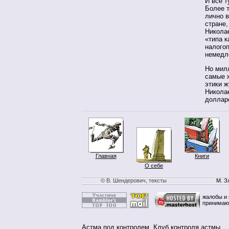
И все т
Более т
лично в
стране,
Николае
«типа 
налого
немедл
Но мил
самые 
этики ж
Николае
долларо
Главная
Книги
О себе
© В. Шендерович, тексты
М. З
жалобы и 
принимаю
Астма под контролем
,
Клуб контроля астмы
.