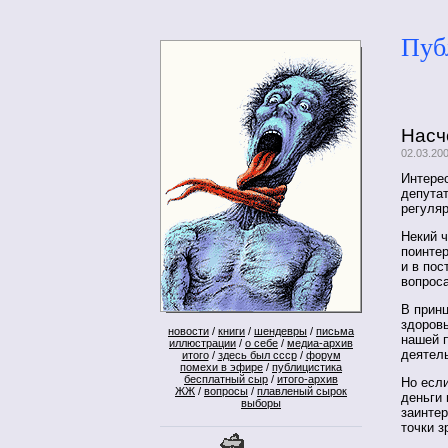
Пуб
Насч
02.03.20
Интере
депута
регуляр
Некий ч
поинтер
и в пос
вопроса
В принц
здоровь
новости
/
книги
/
шендевры
/
письма
нашей 
иллюстрации
/
о себе
/
медиа-архив
деятель
итого
/
здесь был ссср
/
форум
помехи в эфире
/
публицистика
бесплатный сыр
/
итого-архив
Но если
ЖЖ
/
вопросы
/
плавленый сырок
деньги
выборы
заинтер
точки з