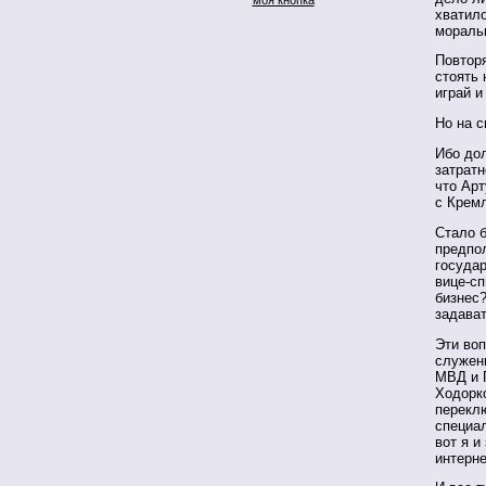
хватило
мораль
Повторя
стоять 
играй 
Но на с
Ибо дол
затратн
что Арт
с Кремл
Стало б
предпол
государ
вице-сп
бизнес?
задават
Эти воп
служен
МВД и Г
Ходорк
перекл
специа
вот я и
интерн