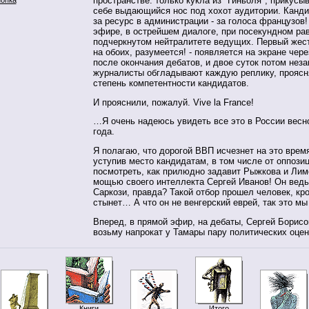
пространстве: только кукла из "Гиньоля", прикус
себе выдающийся нос под хохот аудитории. Канд
за ресурс в администрации - за голоса французов
эфире, в острейшем диалоге, при посекундном ра
подчеркнутом нейтралитете ведущих. Первый жес
на обоих, разумеется! - появляется на экране чер
после окончания дебатов, и двое суток потом нез
журналисты обгладывают каждую реплику, проясн
степень компетентности кандидатов.
И прояснили, пожалуй. Vive la France!
…Я очень надеюсь увидеть все это в России весн
года.
Я полагаю, что дорогой ВВП исчезнет на это время
уступив место кандидатам, в том числе от оппози
посмотреть, как прилюдно задавит Рыжкова и Лим
мощью своего интеллекта Сергей Иванов! Он ведь
Саркози, правда? Такой отбор прошел человек, кр
стынет… А что он не венгерский еврей, так это мы
Вперед, в прямой эфир, на дебаты, Сергей Борисо
возьму напрокат у Тамары пару политических оцен
Книги
Итого