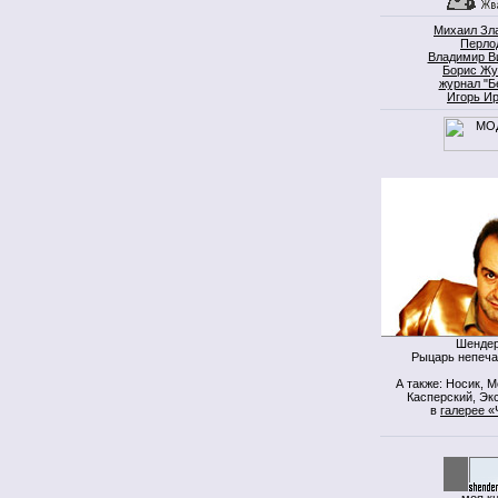
Михаил Зл
Перло
Владимир В
Борис Жу
журнал "Б
Игорь И
Шендер
Рыцарь непеча
А также: Носик, 
Касперский, Экс
в
галерее «
моя к