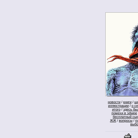
новости
/
книги
/
ш
иллюстрации
/
о с
итого
/
здесь бы
помехи в эфире
бесплатный сы
ЖЖ
/
вопросы
/
п
выб