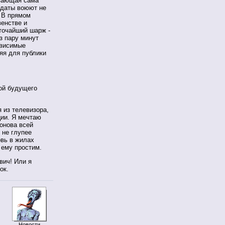
ывающая сама
идаты воюют не
! В прямом
венстве и
точайший шарж -
ез пару минут
ависимые
яя для публики
ой будущего
 из телевизора,
ции. Я мечтаю
онова всей
 не глупее
овь в жилах
 ему простим.
вич! Или я
ок.
Новости