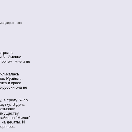
мандиров - это
отрел в
ы N. Именно
прочем, мне и не
ткликалась
лос Руайяль.
ента и краса
-русски она не
у, в среду было
шутку. В день
казывали
еимуществу
забив на "Милан"
 на дебаты. И
огорячее…