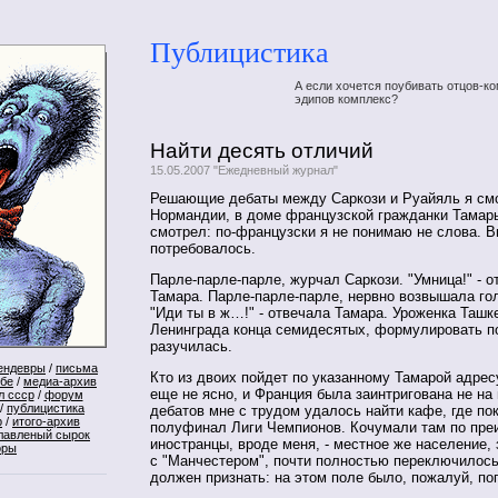
Публицистика
А если хочется поубивать отцов-ко
эдипов комплекс?
Найти десять отличий
15.05.2007 "Ежедневный журнал"
Решающие дебаты между Саркози и Руайяль я см
Нормандии, в доме французской гражданки Тамар
смотрел: по-французски я не понимаю не слова. В
потребовалось.
Парле-парле-парле, журчал Саркози. "Умница!" - о
Тамара. Парле-парле-парле, нервно возвышала го
"Иди ты в ж…!" - отвечала Тамара. Уроженка Ташк
Ленинграда конца семидесятых, формулировать по
разучилась.
ендевры
/
письма
Кто из двоих пойдет по указанному Тамарой адрес
ебе
/
медиа-архив
еще не ясно, и Франция была заинтригована не на 
л ссср
/
форум
/
публицистика
дебатов мне с трудом удалось найти кафе, где по
р
/
итого-архив
полуфинал Лиги Чемпионов. Кочумали там по пр
лавленый сырок
иностранцы, вроде меня, - местное же население, 
оры
с "Манчестером", почти полностью переключилось
должен признать: на этом поле было, пожалуй, п