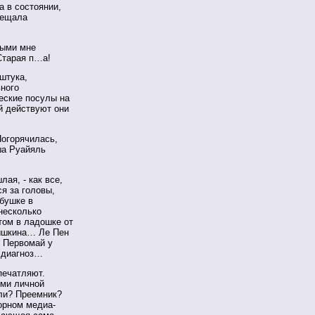
а в состоянии,
бещала
ными мне
Старая п…а!
штука,
ьного
еские посулы на
й действуют они
Погорячилась,
ша Руайяль
ая, - как все,
я за головы,
абушке в
несколько
том в ладошке от
лышкина… Ле Пен
т Первомай у
й диагноз…
печатляют.
ями личной
али? Преемник?
борном медиа-