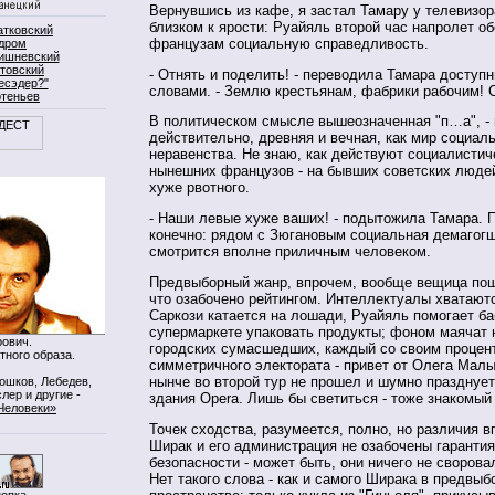
Вернувшись из кафе, я застал Тамару у телевизор
близком к ярости: Руайяль второй час напролет о
атковский
французам социальную справедливость.
дром
ишневский
товский
- Отнять и поделить! - переводила Тамара доступ
есэдер?"
словами. - Землю крестьянам, фабрики рабочим! 
ртеньев
В политическом смысле вышеозначенная "п…а", - 
действительно, древняя и вечная, как мир социал
неравенства. Не знаю, как действуют социалистич
нынешних французов - на бывших советских люде
хуже рвотного.
- Наши левые хуже ваших! - подытожила Тамара. 
конечно: рядом с Зюгановым социальная демагог
смотрится вполне приличным человеком.
Предвыборный жанр, впрочем, вообще вещица пошл
что озабочено рейтингом. Интеллектуалы хватаютс
Саркози катается на лошади, Руайяль помогает б
супермаркете упаковать продукты; фоном маячат 
ович.
городских сумасшедших, каждый со своим процен
тного образа.
симметричного электората - привет от Олега Ма
нынче во второй тур не прошел и шумно празднуе
Мошков, Лебедев,
лер и другие -
здания Opera. Лишь бы светиться - тоже знакомы
Человеки»
Точек сходства, разумеется, полно, но различия в
Ширак и его администрация не озабочены гаранти
безопасности - может быть, они ничего не своров
Нет такого слова - как и самого Ширака в предвы
нопка