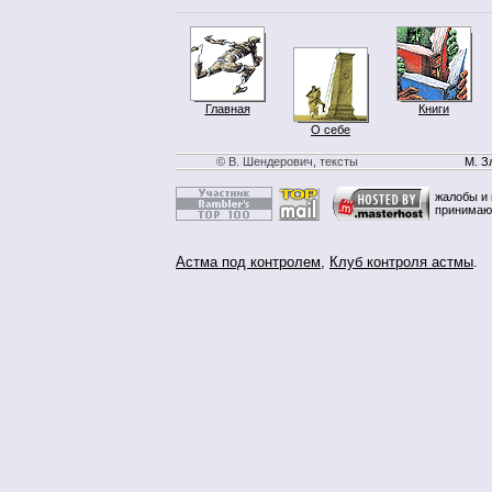
Главная
Книги
О себе
© В. Шендерович, тексты
М. З
жалобы и 
принимаю
Астма под контролем
,
Клуб контроля астмы
.