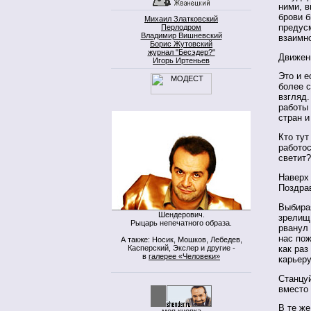
ними, в
брови 
Михаил Златковский
предус
Перлодром
Владимир Вишневский
взаимн
Борис Жутовский
журнал "Бесэдер?"
Движен
Игорь Иртеньев
Это и е
более с
взгляд.
работы 
стран и
Кто тут
работос
светит?
Наверх 
Поздрав
Выбирая
Шендерович.
зрелищ.
Рыцарь непечатного образа.
рванул
нас по
А также: Носик, Мошков, Лебедев,
Касперский, Экслер и другие -
как раз
в
галерее «Человеки»
карьеру
Станцуй
вместо
В те же
моя кнопка