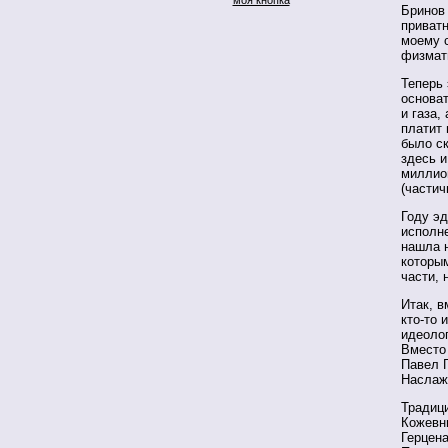
Бринов 
приватн
моему с
физмат
Теперь
основа
и газа,
платит 
было ск
здесь и
миллио
(частич
Году эд
исполне
нашла н
которым
части, 
Итак, в
кто-то 
идеоло
Вместо 
Павел Г
Наслаж
Традици
Кожевн
Герцена