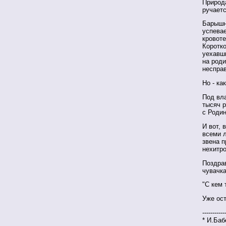
Природа
ручаетс
Барышни
успева
кровоте
Коротко
уехавши
на роди
неспра
Но - ка
Под вл
тысяч 
с Родин
И вот, 
всеми л
звена п
нехитр
Поздра
чувачка
"С кем 
Уже ос
-----------
* И.Баб