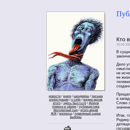
Пуб
Кто 
29.06.20
В сущн
законче
Дело уг
смысла:
не исче
ее жизн
телеви
созданн
Прощал
новости
/
книги
/
шендевры
/
письма
в запад
иллюстрации
/
о себе
/
медиа-архив
Слово э
итого
/
здесь был ссср
/
форум
помехи в эфире
/
публицистика
значени
бесплатный сыр
/
итого-архив
ЖЖ
/
вопросы
/
плавленый сырок
Итак, г
выборы
Родину.
детище
государ