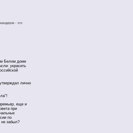
мандиров - это
шем Белом доме
сли: украсить
оссийской
 утверждал лично
ла"!
премьер, еще и
овета при
ональных
сии по
 не забыл?