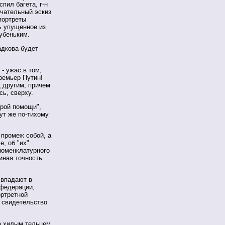
пил багета, г-н
нчательный эскиз
портреты
ь упущенное из
убеньким.
адкова будет
- ужас в том,
ремьер Путин!
д другим, причем
сь, сверху.
орой помощи",
ут же по-тихому
 промеж собой, а
е, об "их"
номенклатурного
иная точность
 впадают в
 федерации,
ортретной
с свидетельство
за хилым тельцем