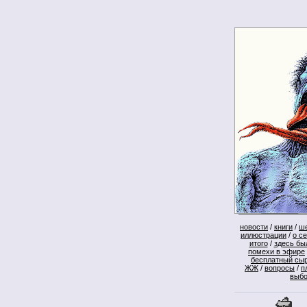
новости
/
книги
/
ш
иллюстрации
/
о с
итого
/
здесь бы
помехи в эфире
бесплатный сы
ЖЖ
/
вопросы
/
п
выб