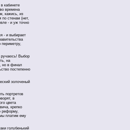
 в кабинете
 во времена
м, кажись, из
 по стенам (нет,
вле - и уж точно
я - и выбирает
равительства
 периметру,
а ручаюсь! Выбор
ть, на
, но в финал
ьство постепенно
ческий золоченый
ять портретов
ворят, в
ого цвета
вича, крепко
ю реформу,
 мы платим ему
таки голубенький