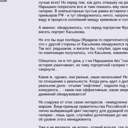
лучше всех! Но перед тем, как дать отмашку на рас
Нарышкин попросили все ж таки показать ему око
галереи. В компьютерные пустые рамки вставили 
премьеров РФ - и тут обнаружилось нечто, напроч
виду в процессе колебаний между кремовым и гол
А именно: обнаружилось, что перед портретом Фр
висеть портрет Касьянова.
Но это бы еще полбеды (Фрадков-то перетопчется) 
что с другой стороны от Касьянова обнаружился п
Так вот, рядышком, и висели бы, голубки, один на
по композиции получалось, что Касьянов, извиняю
Обошлось ли в тот день у г-на Нарышкина без "ск
история умалчивает, но тему портретной галереи т
свернули…
Какие ж, однако, они разные, наши начальники! Не
по отношению к реальности. Когда речь идет о дел
реальном деле - отъеме "нефтянки", подкопе под 
конкурента… - какие они эффективные, какая звер
движений обнаруживается!
Но снаружи от этих своих интересов - немедленно
маразм. Вице-премьер правительства Российской
лично выбирающий цвет паспарту для дурацкой п
галереи - лишь одно, случайно долетевшее до на
об уровне этого менеджмента.
Уже и не медведи, не волки - птичий вольер, где 