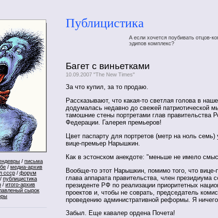
Публицистика
А если хочется поубивать отцов-ко
эдипов комплекс?
Багет с виньетками
10.09.2007 "The New Times"
За что купил, за то продаю.
Рассказывают, что какая-то светлая голова в на
додумалась недавно до свежей патриотической мы
тамошние стены портретами глав правительства Р
Федерации. Галерея премьеров!
Цвет паспарту для портретов (метр на ноль семь)
вице-премьер Нарышкин.
Как в эстонском анекдоте: "меньше не имело смыс
ендевры
/
письма
ебе
/
медиа-архив
Вообще-то этот Нарышкин, помимо того, что вице-
л ссср
/
форум
глава аппарата правительства, член президиума с
/
публицистика
президенте РФ по реализации приоритетных наци
р
/
итого-архив
лавленый сырок
проектов и, чтобы не соврать, председатель комис
оры
проведению административной реформы. Я ничего
Забыл. Еще кавалер ордена Почета!