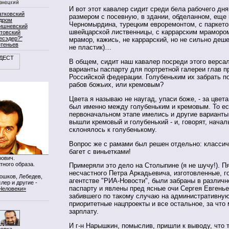
И вот этот кавалер сидит среди бела рабочего дня
атковский
размером с посевную, в здании, обделанном, еще
дром
Черномырдина, турецким евроремонтом, с паркето
ишневский
швейцарской лиственницы, с каррарским мрамором
товский
есэдер?"
мрамор, кажись, не каррарский, но не сильно деше
ртеньев
не пластик)…
В общем, сидит наш кавалер посреди этого версал
варианты паспарту для портретной галереи глав п
Российской федерации. Голубеньким их забрать по
рабов божьих, или кремовым?
Цвета я называю не наугад, упаси боже, - за цвет
был именно между голубеньким и кремовым. То ес
первоначальном этапе имелись и другие варианты
вышли кремовый и голубенький - и, говорят, начал
склонялось к голубенькому.
Вопрос же с рамами был решен отдельно: класси
багет с виньетками!
ович.
тного образа.
Примеряли это дело на Столыпине (я не шучу!). П
несчастного Петра Аркадьевича, изготовленные, го
Мошков, Лебедев,
агентстве "РИА-Новости", были забраны в различн
лер и другие -
паспарту и явлены пред ясные очи Сергея Евгенье
Человеки»
забившего по такому случаю на административну
приоритетные нацпроекты и все остальное, за что
зарплату.
И г-н Нарышкин, помыслив, пришли к выводу, что 
нопка