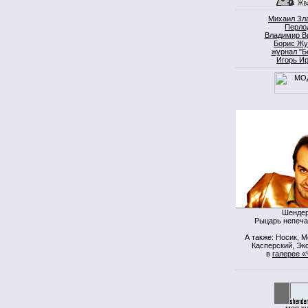
Михаил Зл
Перло
Владимир В
Борис Жу
журнал "Б
Игорь И
Шендер
Рыцарь непеча
А также: Носик, 
Касперский, Экс
в
галерее «
моя к