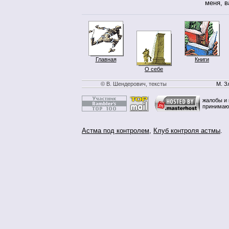
меня, в
Главная
Книги
О себе
© В. Шендерович, тексты
М. З
жалобы и 
принимаю
Астма под контролем
,
Клуб контроля астмы
.