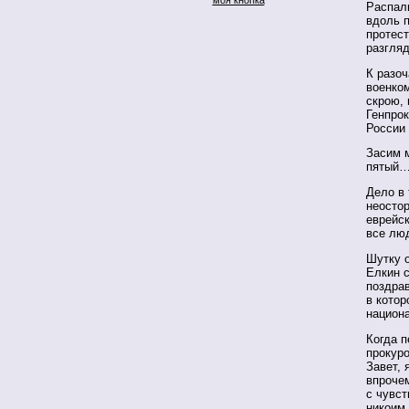
Распал
вдоль 
протест
разгляд
К разо
военком
скрою,
Генпрок
России
Засим 
пятый
Дело в 
неосто
еврейск
все лю
Шутку 
Елкин с
поздра
в котор
национ
Когда 
прокуро
Завет, 
впроче
с чувс
никоим