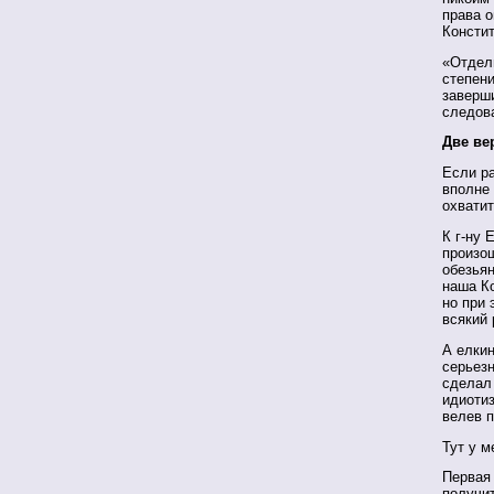
права о
Консти
«Отдель
степени
заверши
следов
Две ве
Если ра
вполне 
охватит
К г-ну 
произош
обезьян
наша Ко
но при 
всякий 
А елки
серьезн
сделал 
идиотиз
велев 
Тут у м
Первая 
получит