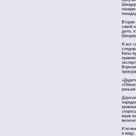
Шендеро
понервн
понадк
Вторая 
сивой к
дело, к
Шендер
И вот с
следова
Кипы б
правово
экспер
Впрочем
прокур
«Дадит
«Обязат
раньше 
Дорога
порядке
кровные
скорос
ваше вы
включи
И всяки
в виду,