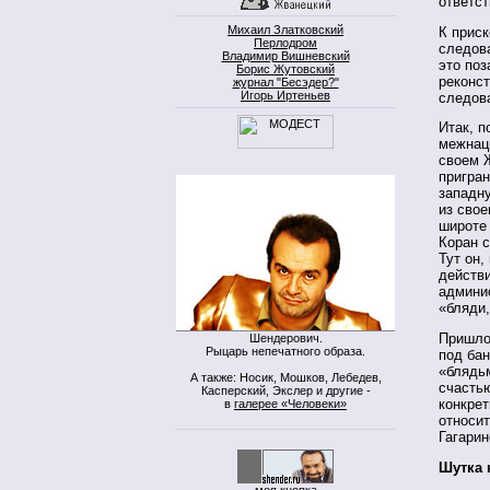
ответст
Михаил Златковский
К приск
Перлодром
следов
Владимир Вишневский
это поз
Борис Жутовский
реконст
журнал "Бесэдер?"
Игорь Иртеньев
следов
Итак, п
межнаци
своем 
пригран
западн
из свое
широте 
Коран с
Тут он,
действ
админи
«бляди,
Пришло
Шендерович.
Рыцарь непечатного образа.
под бан
«блядьм
А также: Носик, Мошков, Лебедев,
счастью
Касперский, Экслер и другие -
конкре
в
галерее «Человеки»
относит
Гагари
Шутка 
моя кнопка