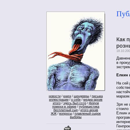
Пуб
Как 
розн
18.10.20
Давнень
в проку
экстре
Елкин 
На сей 
собстве
настойч
маразм
новости
/
книги
/
шендевры
/
письма
иллюстрации
/
о себе
/
медиа-архив
итого
/
здесь был ссср
/
форум
Зря не 
помехи в эфире
/
публицистика
стоило 
бесплатный сыр
/
итого-архив
Елкин 
ЖЖ
/
вопросы
/
плавленый сырок
програ
выборы
интерне
Генпрок