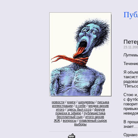
Пуб
Пете
23.11.20
Путевы
Течение
Я объяв
таксист
радова
"Пятьсо
Стою и,
с футбо
новости
/
книги
/
шендевры
/
письма
говорит
иллюстрации
/
о себе
/
медиа-архив
привыкн
итого
/
здесь был ссср
/
форум
неведо
помехи в эфире
/
публицистика
бесплатный сыр
/
итого-архив
ЖЖ
/
вопросы
/
плавленый сырок
В прошл
выборы
знает…
Однако 