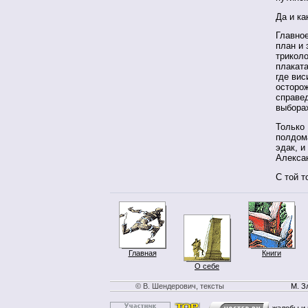
Да и ка
Главное
план и
триколо
плакат
где вис
осторож
справед
выборах
Только
полдома
эдак, и
Алекса
С той т
Главная
Книги
О себе
© В. Шендерович, тексты
М. З