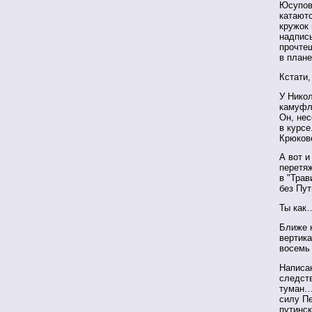
Юсуповс
катают
кружок
надпись
прочтеш
в план
Кстати,
У Никол
камуфля
Он, нес
в курсе
Крюков
А вот и
перетя
в "Трав
без Пут
Ты как
Ближе 
вертика
восемь 
Написан
следств
туман…
силу Пе
путинск