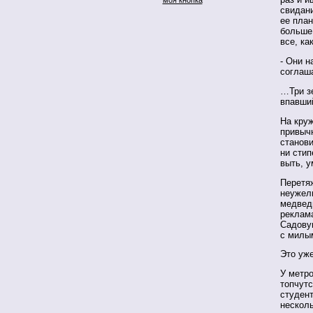
свидани
ее план
больше 
все, ка
- Они н
соглаш
…Три зе
впавши
На круж
привычн
станови
ни стип
выть, у
Перетяж
неужели
медведи
реклама
Садовую
с милы
Это уж
У метро
топчут
студент
несколь