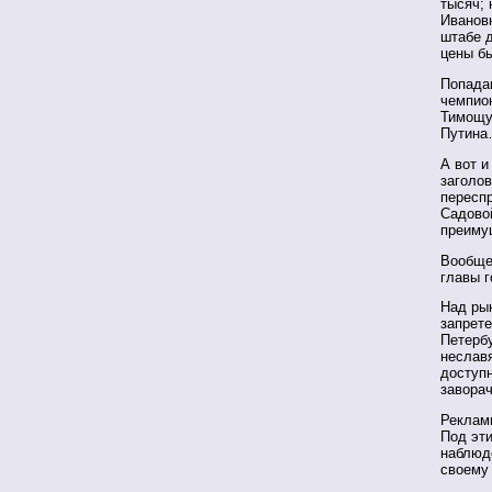
тысяч; 
Ивановн
штабе д
цены бы
Попадаю
чемпион
Тимощук
Путин
А вот 
заголов
переспр
Садовой
преиму
Вообще
главы г
Над рын
запрете
Петербу
неславя
доступ
завора
Рекламн
Под эти
наблюд
своему 