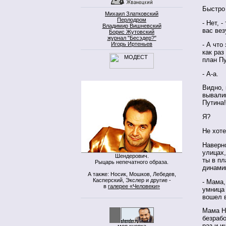
Быстро 
Михаил Златковский
Перлодром
- Нет, 
Владимир Вишневский
вас ве
Борис Жутовский
журнал "Бесэдер?"
Игорь Иртеньев
- А что
как раз
план П
- А-а.
Видно, 
вывалив
Путина!
Я?
Не хот
Наверно
улицах,
Шендерович.
ты в пл
Рыцарь непечатного образа.
динамик
А также: Носик, Мошков, Лебедев,
Касперский, Экслер и другие -
- Мама,
в
галерее «Человеки»
умница 
вошел в
Мама Н
безрабо
раз и и
моя кнопка