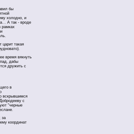
авил бы
ятной
ему холодно, и
а… А так - вроде
в рамках
ши
ль.
т царит такая
рудновато).
ее время вякнуть
пад, дабы
ется дружить с
щего в
о
о вскрывшимся
 Добродееву с
вуют "черные
еслане.
 за
тему координат