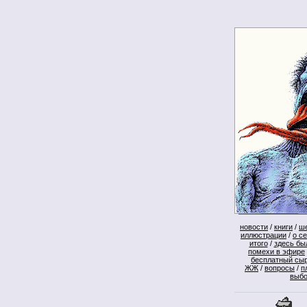
новости
/
книги
/
ш
иллюстрации
/
о с
итого
/
здесь бы
помехи в эфире
бесплатный сы
ЖЖ
/
вопросы
/
п
выб