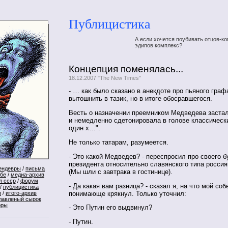
Публицистика
А если хочется поубивать отцов-ко
эдипов комплекс?
Концепция поменялась...
18.12.2007 "The New Times"
- … как было сказано в анекдоте про пьяного граф
вытошнить в тазик, но в итоге обосравшегося.
Весть о назначении преемником Медведева застал
и немедленно сдетонировала в голове классически
один х…".
Не только татарам, разумеется.
- Это какой Медведев? - переспросил про своего 
президента относительно славянского типа россия
ендевры
/
письма
(Мы шли с завтрака в гостинице).
ебе
/
медиа-архив
л ссср
/
форум
- Да какая вам разница? - сказал я, на что мой со
/
публицистика
понимающе крякнул. Только уточнил:
р
/
итого-архив
лавленый сырок
оры
- Это Путин его выдвинул?
- Путин.