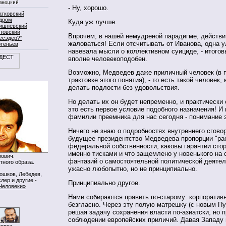
- Ну, хорошо.
атковский
дром
Куда уж лучше.
ишневский
товский
Впрочем, в нашей немудреной парадигме, действи
есэдер?"
жаловаться! Если отсчитывать от Иванова, одна у
ртеньев
навевала мысли о коллективном суициде, - итогов
вполне человекоподобен.
Возможно, Медведев даже приличный человек (в 
трактовке этого понятия), - то есть такой человек,
делать подлости без удовольствия.
Но делать их он будет непременно, и практически 
это есть первое условие подобного назначения! И
фамилии преемника для нас сегодня - понимание 
Ничего не знаю о подробностях внутреннего сговор
будущее президентство Медведева пропорции "ра
федеральной собственности, каковы гарантии стор
именно тисками и что защемлено у новенького на 
ович.
фантазий о самостоятельной политической деятел
тного образа.
ужасно любопытно, но не принципиально.
Мошков, Лебедев,
лер и другие -
Принципиально другое.
Человеки»
Нами собираются править по-старому: корпоративн
безгласно. Через эту полую матрешку (с новым П
решая задачу сохранения власти по-азиатски, но
соблюдении европейских приличий. Давая Западу
нопка