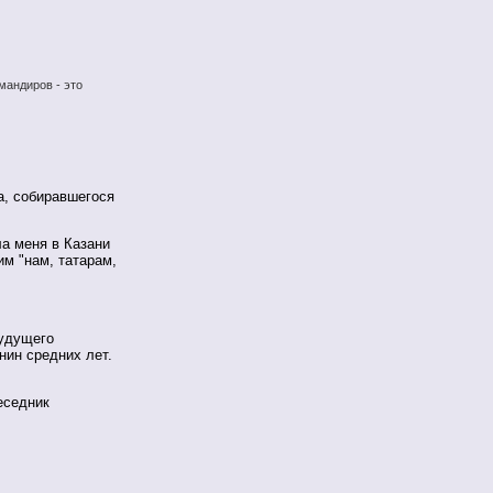
мандиров - это
а, собиравшегося
а меня в Казани
м "нам, татарам,
будущего
нин средних лет.
беседник