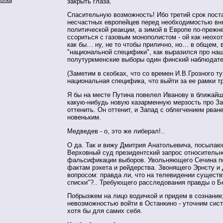
закрыть глаза.
Спасительную возможность! Ибо третий срок пост
несчастных европейцев перед необходимостью вн
политической реакции, а зимой в Европе по-прежн
ссориться с газовым монополистом - ой как неохот
как бы… ну, не то чтобы прилично, но… в общем, 
"национальной специфики", как выразился про на
полутуркменские выборы один финский наблюдате
(Заметим в скобках, что со времен И.В.Грозного ту
национальная специфика, что выйти за ее рамки т
Я бы на месте Путина повелел Иванову в ближайш
какую-нибудь новую казарменную мерзость про За
оттенить. Он оттенит, и Запад с облегчением рван
новеньким.
Медведев - о, это же либерал!..
О да. Так и вижу Дмитрия Анатольевича, посылаю
Верховный суд президентский запрос относительн
фальсификации выборов. Увольняющего Сечина п
фактам рэкета и рейдерства. Звонящего Эрнсту и
вопросом: правда ли, что на телевидении сущест
списки"?.. Требующего расследования правды о Б
Побрызжем на лицо водичкой и придем в сознание;
невозможностью войти в Останкино - уточним сис
хотя бы для самих себя.