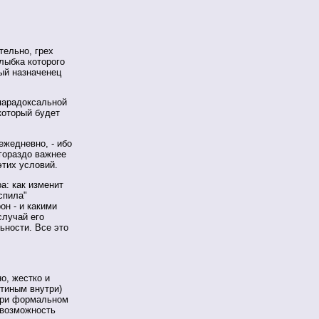
тельно, грех
лыбка которого
ый назначенец
парадоксальной
 который будет
ежедневно, - ибо
 гораздо важнее
этих условий.
а: как изменит
спила"
он - и какими
случай его
ьности. Все это
о, жестко и
утиным внутри)
 при формальном
 возможность