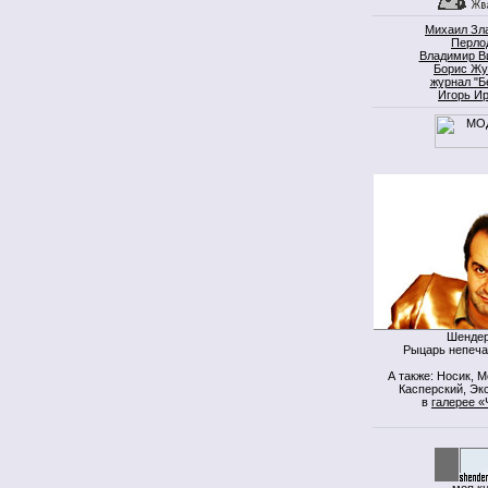
Михаил Зл
Перло
Владимир В
Борис Жу
журнал "Б
Игорь И
Шендер
Рыцарь непеча
А также: Носик, 
Касперский, Экс
в
галерее «
моя к