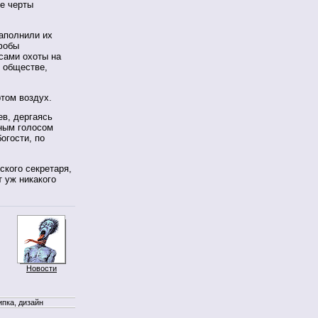
е черты
заполнили их
фобы
сами охоты на
 обществе,
ртом воздух.
ев, дергаясь
ным голосом
огости, по
ского секретаря,
т уж никакого
Новости
ипка, дизайн