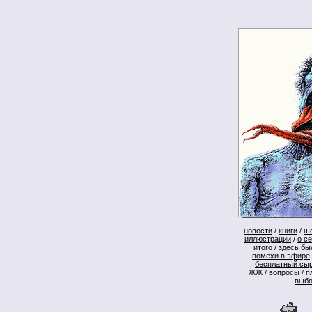
новости
/
книги
/
ш
иллюстрации
/
о с
итого
/
здесь бы
помехи в эфире
бесплатный сы
ЖЖ
/
вопросы
/
п
выб