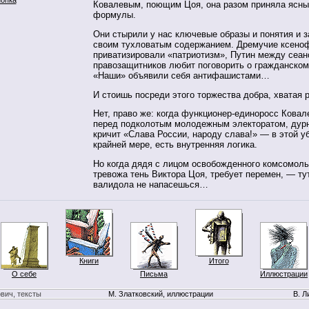
Ковалевым, поющим Цоя, она разом приняла ясны
формулы.
Они стырили у нас ключевые образы и понятия и 
своим тухловатым содержанием. Дремучие ксено
приватизировали «патриотизм», Путин между сеан
правозащитников любит поговорить о гражданском
«Наши» объявили себя антифашистами…
И стоишь посреди этого торжества добра, хватая 
Нет, право же: когда функционер-единоросс Ковал
перед подколотым молодежным электоратом, дур
кричит «Слава России, народу слава!» — в этой уб
крайней мере, есть внутренняя логика.
Но когда дядя с лицом освобожденного комсомоль
тревожа тень Виктора Цоя, требует перемен, — ту
валидола не напасешься…
Книги
Итого
О себе
Письма
Иллюстрации
вич, тексты
М. Златковский, иллюстрации
В. Л