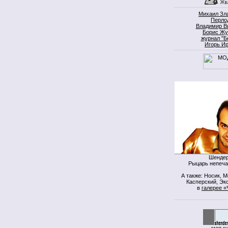
Михаил Зл
Перло
Владимир В
Борис Жу
журнал "Б
Игорь И
Шендер
Рыцарь непеча
А также: Носик, 
Касперский, Экс
в
галерее «
моя к