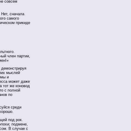
не совсем
 Нет, сначала
ого самого
лическом прикиде
льтного.
ный член партии,
мен!»
, демонстрируя
воих мыслей
рмы и
есса может даже
а тот же коновод
то с полной
анов по
суйся среди
 хорошо.
ящей под рок.
эпохи; подмене,
сом. В случае с