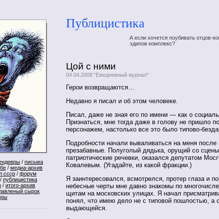
Публицистика
А если хочется поубивать отцов-ко
эдипов комплекс?
Цой с ними
04.04.2008 "Ежедневный журнал"
Герои возвращаются…
Недавно я писал и об этом человеке.
Писал, даже не зная его по имени — как о социал
Признаться, мне тогда даже в голову не пришло п
персонажем, настолько все это было типово-безд
Подробности начали вываливаться на меня после 
презабавные. Полуголый дядька, орущий со сцен
патриотические речевки, оказался депутатом Мос
ендевры
/
письма
Ковалевым. (Угадайте, из какой фракции.)
ебе
/
медиа-архив
л ссср
/
форум
Я заинтересовался, всмотрелся, протер глаза и по
/
публицистика
небесные черты мне давно знакомы по многочис
р
/
итого-архив
лавленый сырок
щитам на московских улицах. Я начал присматрив
оры
понял, что имею дело не с типовой пошлостью, а
выдающейся.