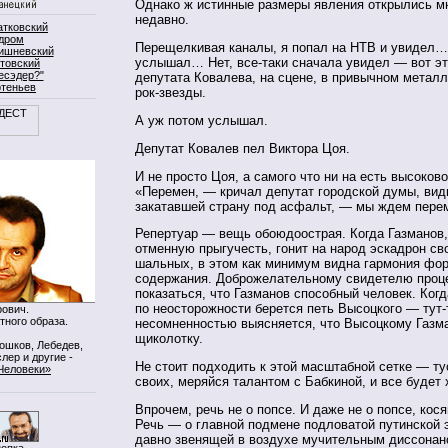
Однако ж истинные размеры явления открылись м
недавно.
атковский
дром
Перещелкивая каналы, я попал на НТВ и увидел…
ишневский
услышал… Нет, все-таки сначала увидел — вот эт
товский
есэдер?"
депутата Ковалева, на сцене, в привычном метал
ртеньев
рок-звезды.
А уж потом услышал.
Депутат Ковалев пел Виктора Цоя.
И не просто Цоя, а самого что ни на есть высоково
«Перемен, — кричал депутат городской думы, вид
закатавшей страну под асфальт, — мы ждем пере
Репертуар — вещь обоюдоострая. Когда Газманов
отменную прыгучесть, гонит на народ эскадрон с
шальных, в этом как минимум видна гармония фо
содержания. Доброжелательному свидетелю проц
показаться, что Газманов способный человек. Когд
по неосторожности берется петь Высоцкого — тут-
ович.
тного образа.
несомненностью выясняется, что Высоцкому Газм
щиколотку.
Мошков, Лебедев,
лер и другие -
Не стоит подходить к этой масштабной сетке — ту
Человеки»
своих, меряйся талантом с Бабкиной, и все будет
Впрочем, речь не о попсе. И даже не о попсе, кос
Речь — о главной подмене подловатой путинской 
давно звенящей в воздухе мучительным диссонан
нопка