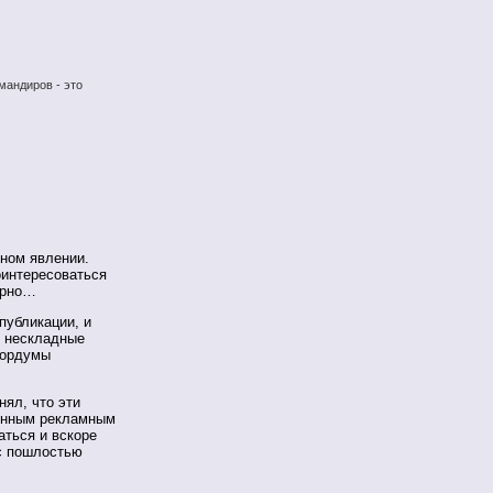
мандиров - это
ьном явлении.
оинтересоваться
арно…
публикации, и
ы нескладные
гордумы
нял, что эти
ленным рекламным
аться и вскоре
 с пошлостью