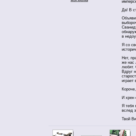
имперск
Да! В с
Объявим
выбороч
Сванид
обнаруж
в недоу
Я со св
историч
Нет, пр
же нас 
любят.
Вдруг 
старост
играет 
Короче,
И хрен 
Я тебя
вслед з
Твой В