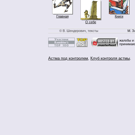
Главная
Книги
О себе
© В. Шендерович, тексты
М. З
жалобы и 
принимаю
Астма под контролем
,
Клуб контроля астмы
.