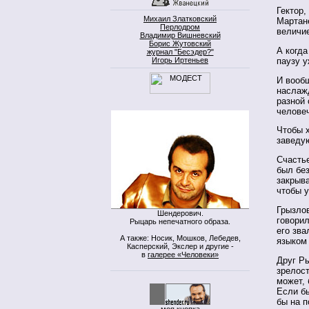
Гектор,
Михаил Златковский
Мартан
Перлодром
величи
Владимир Вишневский
Борис Жутовский
А когда
журнал "Бесэдер?"
Игорь Иртеньев
паузу у
И вооб
наслаж
разной 
челове
Чтобы 
заведу
Счастье
был без
закрыв
чтобы у
Грызлов
Шендерович.
говори
Рыцарь непечатного образа.
его зва
А также: Носик, Мошков, Лебедев,
языком 
Касперский, Экслер и другие -
в
галерее «Человеки»
Друг Ры
зрелост
может, 
Если бы
бы на п
моя кнопка