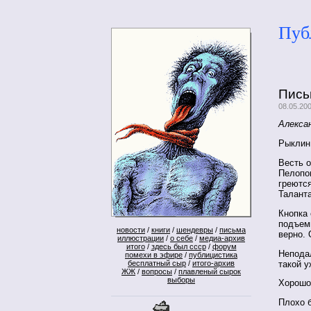
Пуб
Пись
08.05.20
Алекса
Рыклин
Весть о
Пелопон
греютс
Талант
Кнопка 
подъем
новости
/
книги
/
шендевры
/
письма
верно.
иллюстрации
/
о себе
/
медиа-архив
итого
/
здесь был ссср
/
форум
Неподал
помехи в эфире
/
публицистика
такой у
бесплатный сыр
/
итого-архив
ЖЖ
/
вопросы
/
плавленый сырок
выборы
Хорошо
Плохо 