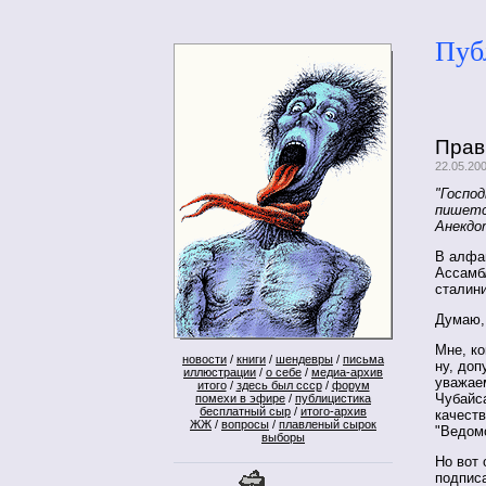
Пуб
Прав
22.05.20
"Господ
пишетс
Анекдо
В алфа
Ассамб
сталин
Думаю, 
Мне, к
новости
/
книги
/
шендевры
/
письма
ну, доп
иллюстрации
/
о себе
/
медиа-архив
уважаем
итого
/
здесь был ссср
/
форум
Чубайса
помехи в эфире
/
публицистика
бесплатный сыр
/
итого-архив
качеств
ЖЖ
/
вопросы
/
плавленый сырок
"Ведомо
выборы
Но вот 
подпис