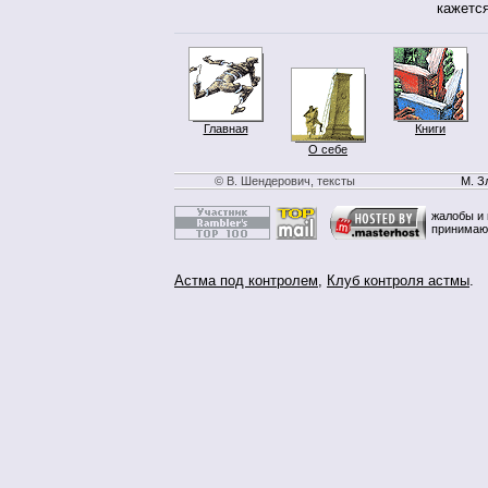
кажется
Главная
Книги
О себе
© В. Шендерович, тексты
М. З
жалобы и 
принимаю
Астма под контролем
,
Клуб контроля астмы
.