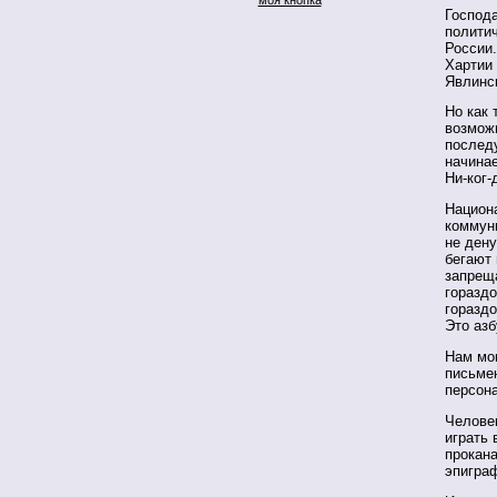
Господа
политич
России.
Хартии 
Явлинс
Но как 
возможн
последу
начинае
Ни-ког-
Национа
коммуни
не дену
бегают 
запреща
гораздо
гораздо
Это азб
Нам мог
письмен
персона
Челове
играть 
прокана
эпигра