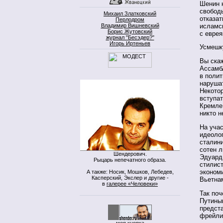
Шенин 
свобод
Михаил Златковский
отказат
Перлодром
исламс
Владимир Вишневский
Борис Жутовский
с евре
журнал "Бесэдер?"
Игорь Иртеньев
Усмешку
Вы скаж
Ассамбл
в поли
наруша
Некотор
вступат
Кремле,
никто 
На учас
идеолог
сталини
сотен л
Шендерович.
Эдуард 
Рыцарь непечатного образа.
стилист
экономи
А также: Носик, Мошков, Лебедев,
Касперский, Экслер и другие -
Вьетнам
в
галерее «Человеки»
Так по
Путины
предста
фрейлин
моя кнопка