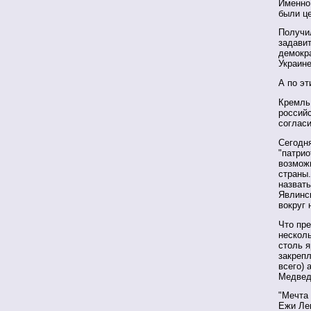
Именно 
были ц
Получил
задави
демокра
Украине
А по эт
Кремль
российс
согласи
Сегодня
"патрио
возмож
страны.
назвать
Явлинск
вокруг
Что пр
несколь
столь 
закреп
всего) 
Медвед
"Мечта 
Ежи Лец