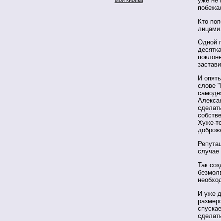
уже не 
побежа
Кто поп
лицам
Одной п
десятка
поклоне
застави
И опять
слове 
самоде
Алексан
сделать
собств
Хуже-то
доброж
Репутац
случае 
Так соз
безмол
необход
И уже д
размеро
спускае
сделать