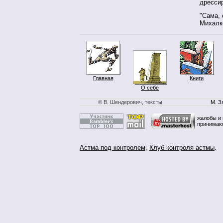
дрессир
"Сама, 
Михалк
Главная
Книги
О себе
© В. Шендерович, тексты
М. З
жалобы и 
принимаю
Астма под контролем
,
Клуб контроля астмы
.