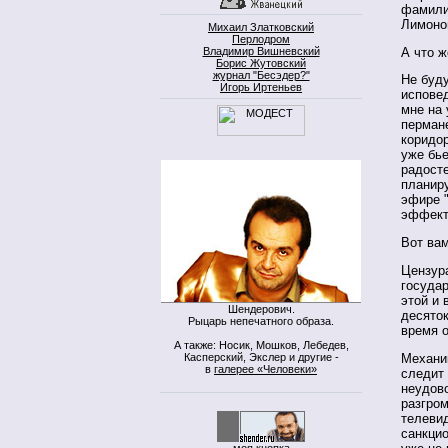
фамили
Лимонов
Михаил Златковский
Перлодром
А что ж
Владимир Вишневский
Борис Жутовский
журнал "Бесэдер?"
Не буду
Игорь Иртеньев
исповед
мне на 
перман
коридо
уже бь
радосте
планиру
эфире "
эффект
Вот вам
Цензура
государ
этой и 
Шендерович.
десяток
Рыцарь непечатного образа.
время 
А также: Носик, Мошков, Лебедев,
Касперский, Экслер и другие -
Механик
в
галерее «Человеки»
следит 
неудово
разгро
телевид
санкцио
моя кнопка