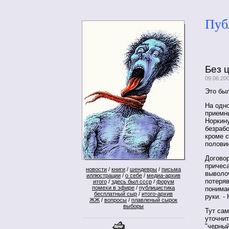
Пуб
Без 
09.06.20
Это был
На одн
приемн
Норкин
безрабо
кроме с
полови
Договор
причеса
новости
/
книги
/
шендевры
/
письма
выволоч
иллюстрации
/
о себе
/
медиа-архив
потеряв
итого
/
здесь был ссср
/
форум
помехи в эфире
/
публицистика
понима
бесплатный сыр
/
итого-архив
руки. -
ЖЖ
/
вопросы
/
плавленый сырок
выборы
Тут сам
уточни
"черный