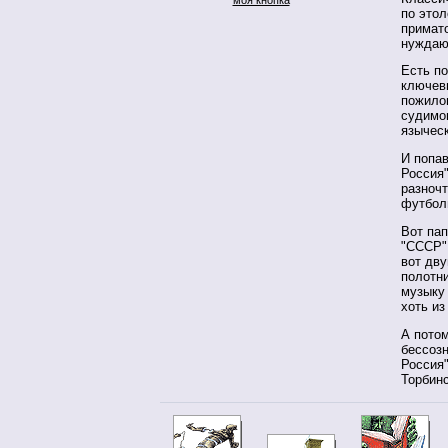
по этол
примато
нуждаю
Есть по
ключевы
пожилог
судимог
языческ
И попав
Россия
разночт
футбол
Вот па
"СССР"
вот дву
полотни
музыку 
хоть из
А потом
бессозн
Россия"
Торбин