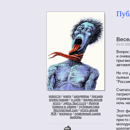
Пуб
Весе
03.07.20
Вопрос
и очев
прыгаю
автомо
Но что 
пьяных 
"Россия
Считать
патриот
новости
/
книги
/
шендевры
/
письма
отража
иллюстрации
/
о себе
/
медиа-архив
ночь н
итого
/
здесь был ссср
/
форум
помехи в эфире
/
публицистика
бесплатный сыр
/
итого-архив
Этот фе
ЖЖ
/
вопросы
/
плавленый сырок
тщател
выборы
просто 
молодня
колотил