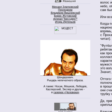
волос 
небо, 
Михаил Златковский
сам бы
Перлодром
Владимир Вишневский
Борис Жутовский
Или все
журнал "Бесэдер?"
Игорь Иртеньев
Когда-т
национа
впрямь,
с Прох
читал).
"Футбол
ребятам
как про
коллект
характе
мужеств
это во
Значит,
Шендерович.
Оттого-
Рыцарь непечатного образа.
полноч
в прошл
А также: Носик, Мошков, Лебедев,
Касперский, Экслер и другие -
они сча
в
галерее «Человеки»
трубку 
Да, пре
хриплым
Класси
моя кнопка