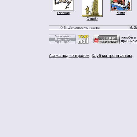
Главная
Книги
О себе
© В. Шендерович, тексты
М. З
жалобы и 
принимаю
Астма под контролем
,
Клуб контроля астмы
.