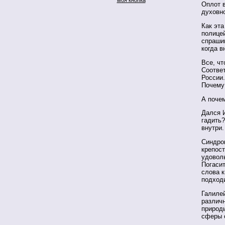
Оплот 
духовн
Как эта
полицей
спрашив
когда в
Все, чт
Соответ
России.
Почему
А поче
Дался 
гадить?
внутри.
Синдро
крепост
удовол
Погаси
слова 
подходи
Галиле
различн
природ
сферы 