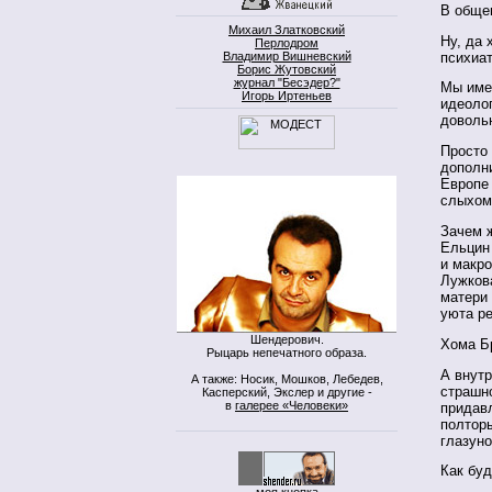
В обще
Михаил Златковский
Ну, да 
Перлодром
психиа
Владимир Вишневский
Борис Жутовский
журнал "Бесэдер?"
Мы име
Игорь Иртеньев
идеолог
доволь
Просто 
дополн
Европе 
слыхом
Зачем ж
Ельцин 
и макр
Лужков
матери
уюта ре
Шендерович.
Хома Бр
Рыцарь непечатного образа.
А внутр
А также: Носик, Мошков, Лебедев,
страшно
Касперский, Экслер и другие -
в
галерее «Человеки»
придав
полторы
глазуно
Как буд
моя кнопка