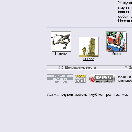
Живущий
ему не
концепц
собой, 
Прохан
Главная
Книги
О себе
© В. Шендерович, тексты
М. З
жалобы и 
принимаю
Астма под контролем
,
Клуб контроля астмы
.