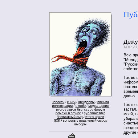
Пуб
Дежу
14.07.20
Всю пра
"Молода
"Русски
собстве
Так вот
информ
почтенн
времени
давно.
новости
/
книги
/
шендевры
/
письма
Тех шен
иллюстрации
/
о себе
/
медиа-архив
застал,
итого
/
здесь был ссср
/
форум
помехи в эфире
/
публицистика
моей, п
бесплатный сыр
/
итого-архив
убирала
ЖЖ
/
вопросы
/
плавленый сырок
счастье
выборы
шендеро
другие